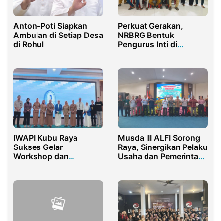
Anton-Poti Siapkan
Perkuat Gerakan,
Ambulan di Setiap Desa
NRBRG Bentuk
di Rohul
Pengurus Inti di
Kecamatan Bone
IWAPI Kubu Raya
Musda III ALFI Sorong
Sukses Gelar
Raya, Sinergikan Pelaku
Workshop dan
Usaha dan Pemerintah
Pelatihan bersama
untuk Jawab
Disdikbud Kalbar
Tantangan Logistik