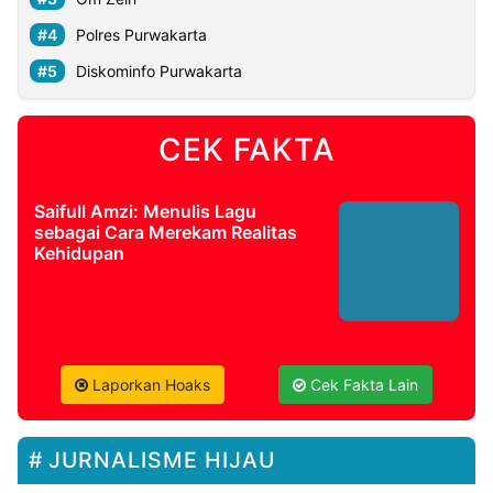
Polres Purwakarta
Diskominfo Purwakarta
CEK FAKTA
Saifull Amzi: Menulis Lagu
sebagai Cara Merekam Realitas
Kehidupan
Laporkan Hoaks
Cek Fakta Lain
JURNALISME HIJAU