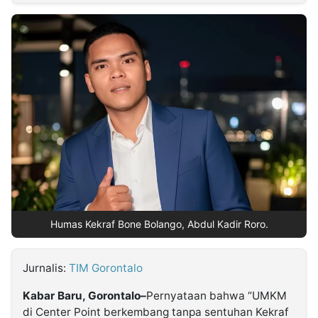
MULTIMEDIA
INDONESIA
Partner
Insight
Suara
Lens
Daily
Jalan
Idealita
Kita
Radar
Seedbacklink
NTB
Time
IDN
Jogja
Rakyat
News
Notice
Baru
Follow
Kabarbaru
Humas Kekraf Bone Bolango, Abdul Kadir Roro.
Jurnalis:
TIM Gorontalo
Kabar Baru, Gorontalo–
Pernyataan bahwa “UMKM
di Center Point berkembang tanpa sentuhan Kekraf