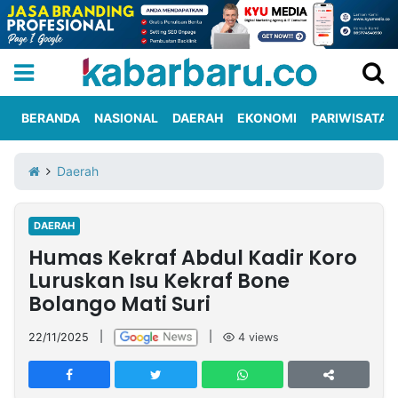
BERANDA
NASIONAL
DAERAH
EKONOMI
PARIWISATA
Informasi
KabarbaruTV
Kirim
Tentang
Daerah
Iklan
Berita
Kami
DAERAH
Berita
Humas Kekraf Abdul Kadir Koro
Nasional
International
Olahraga
Entertainment
Daerah
Pariwisata
Kuliner
Kolom
Luruskan Isu Kekraf Bone
Bolango Mati Suri
Network
22/11/2025
|
|
4
views
PT
TREETAN