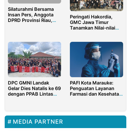
Silaturahmi Bersama
Insan Pers, Anggota
Peringati Hakordia,
DPRD Provinsi Riau,
GMC Jawa Timur
Kelmi Amri Selipkan
Tanamkan Nilai-nilai
Suara Hati Menuju
Anti Korupsi
Rohul Satu
DPC GMNI Landak
PAFI Kota Marauke:
Gelar Dies Natalis ke 69
Penguatan Layanan
dengan PPAB Lintas
Farmasi dan Kesehatan
Komisariat
Masyarakat
MEDIA PARTNER