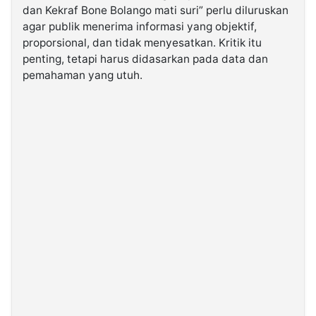
dan Kekraf Bone Bolango mati suri” perlu diluruskan
agar publik menerima informasi yang objektif,
©
proporsional, dan tidak menyesatkan. Kritik itu
Kabarbaru.co
-
penting, tetapi harus didasarkan pada data dan
2026
pemahaman yang utuh.
PT.
Kabarbaru
Media
Holding