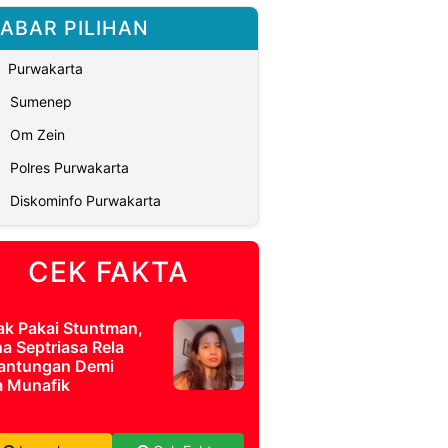
ABAR PILIHAN
Purwakarta
Sumenep
Om Zein
Polres Purwakarta
Diskominfo Purwakarta
CEK FAKTA
ak Pakai Stuntman,
a Septriasa Rela
antungan Demi
m Munafik