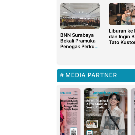
Tuban-
Dinsos P3
Bojonegoro
Purwakarta
Liburan ke 
BNN Surabaya
dan Ingin B
Bekali Pramuka
Tato Kust
Penegak Perkuat
Sehari Jadi?
Pencegahan
Panduanny
Narkoba
MEDIA PARTNER