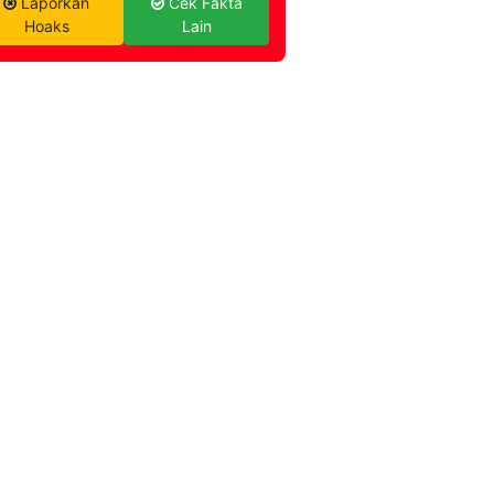
Laporkan
Cek Fakta
Hoaks
Lain