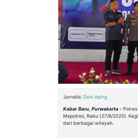
©
Kabarbaru.co
-
2026
PT.
Kabarbaru
Media
Holding
Jurnalis:
Deni Aping
Kabar Baru, Purwakarta
– Polres
Mapolres, Rabu (27/8/2025). Kegi
dari berbagai wilayah.