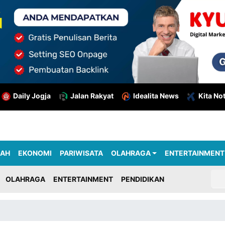
Daily Jogja
Jalan Rakyat
Idealita News
Kita No
RAH
EKONOMI
PARIWISATA
OLAHRAGA
ENTERTAINMENT
OLAHRAGA
ENTERTAINMENT
PENDIDIKAN