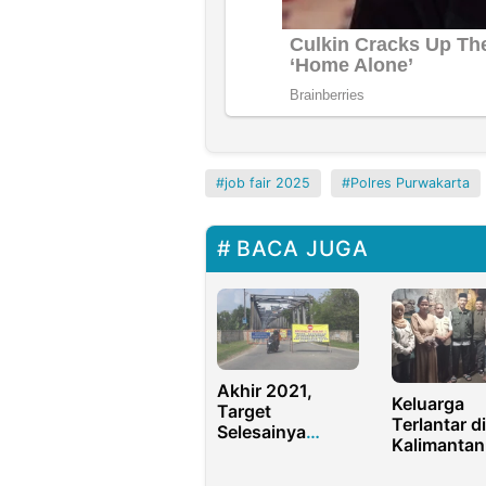
job fair 2025
Polres Purwakarta
BACA JUGA
Akhir 2021,
Keluarga
Target
Terlantar di
Selesainya
Kalimantan
Jembatan
Barat Berha
Penghubung
Dipulangk