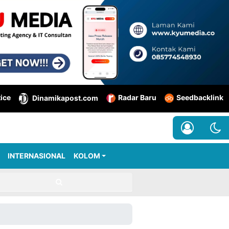
tice
Radar Baru
Seedbacklink
Dinamikapost.com
INTERNASIONAL
KOLOM