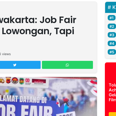
K
akarta: Job Fair
 Lowongan, Tapi
6
views
Tol
Ach
Gel
Fil