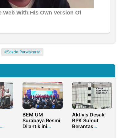
Sekda Purwakarta
BEM UM
Aktivis Desak
Surabaya Resmi
BPK Sumut
Dilantik ini
Berantas
sil
Susunan
Skandal Jual Beli
an
Kepengurusan
Opini: WTP