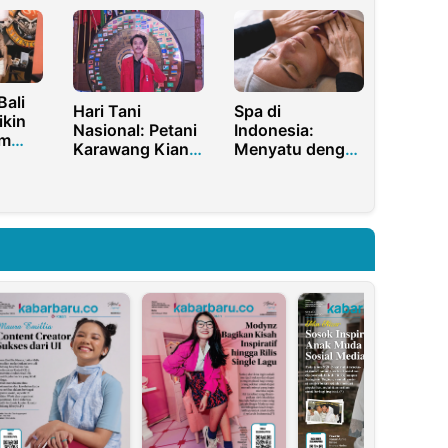
A
Jangan Cuma
Jadi Alat
Pencitraan!
Bali
Hari Tani
Spa di
ikin
Nasional: Petani
Indonesia:
om
Karawang Kian
Menyatu dengan
 Ini
Terjepit, Lahan
Tradisi dan
a
Sawah Terus
Keindahan Alam
Menyempit