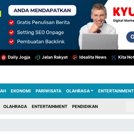
Daily Jogja
Jalan Rakyat
Idealita News
Kita No
RAH
EKONOMI
PARIWISATA
OLAHRAGA
ENTERTAINMENT
OLAHRAGA
ENTERTAINMENT
PENDIDIKAN