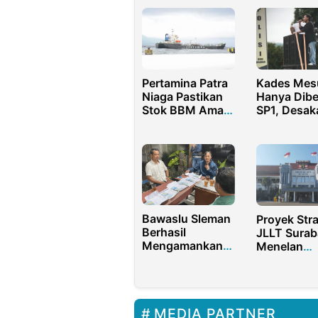
Pertamina Patra
Kades Me
Niaga Pastikan
Hanya Dibe
Stok BBM Aman
SP1, Desak
Ramadan Papua
Copot Kad
Maluku
Muara Bon
Semakin Ke
Bawaslu Sleman
Proyek Stra
Berhasil
JLLT Surab
Mengamankan
Menelan
Ratusan
Anggaran 
Amplop
10,5 Triliun
Serangan Fajar
MEDIA PARTNER