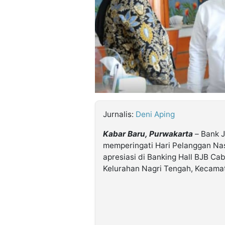
©
Kabarbaru.co
-
2026
PT.
Kabarbaru
Media
Holding
Jurnalis:
Deni Aping
Kabar Baru, Purwakarta
– Bank 
memperingati Hari Pelanggan Na
apresiasi di Banking Hall BJB Ca
Kelurahan Nagri Tengah, Kecamat