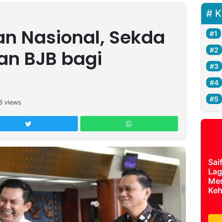
K
an Nasional, Sekda
ran BJB bagi
3
views
Sai
Lag
Mer
Keh