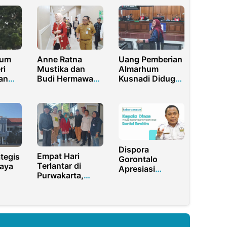
sum
Anne Ratna
Uang Pemberian
ri
Mustika dan
Almarhum
an
Budi Hermawan
Kusnadi Diduga
es
Jalani MCU di RS
dipakai Fujika
e
Bayu Asih
untuk Foya-Foya
ras
Sebelum
dan Biaya Pria
Pendaftaran
Lain
Pilkada
Dispora
Empat Hari
tegis
Gorontalo
Terlantar di
aya
Apresiasi
Purwakarta,
Pemuda
Pasangan Lansia
Rp
Gorontalo Wakili
Asal Lampung
Indonesia di
Akhirnya
Program
Dipulangkan
Pertukaran
Pemuda Jepang