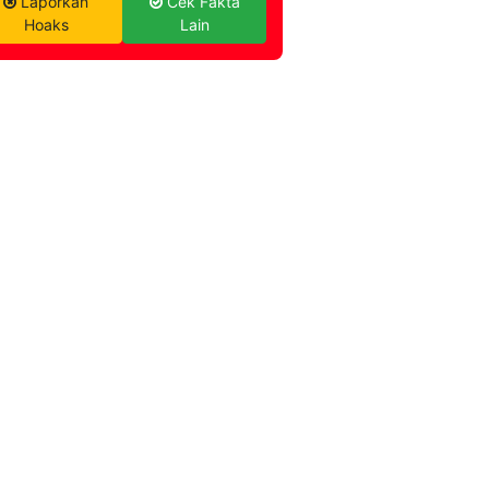
Laporkan
Cek Fakta
Hoaks
Lain