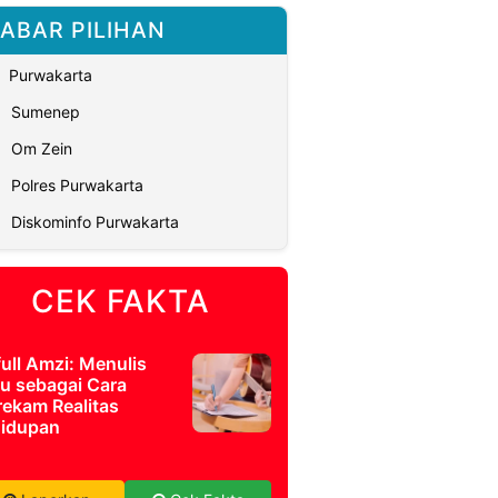
ABAR PILIHAN
Purwakarta
Sumenep
Om Zein
Polres Purwakarta
Diskominfo Purwakarta
CEK FAKTA
full Amzi: Menulis
u sebagai Cara
ekam Realitas
idupan