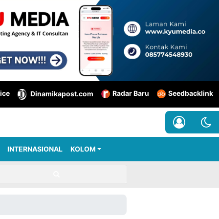
ice
Radar Baru
Seedbacklink
Dinamikapost.com
INTERNASIONAL
KOLOM