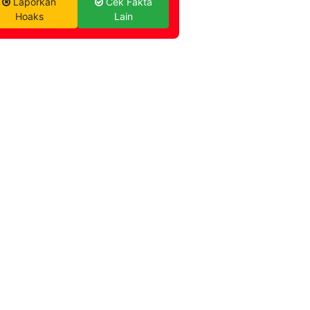
Laporkan
Cek Fakta
Hoaks
Lain