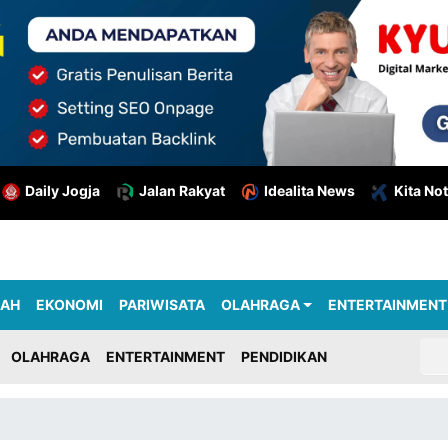
Daily Jogja
Jalan Rakyat
Idealita News
Kita Not
RAH
EKONOMI
PARIWISATA
OLAHRAGA
ENTERTAINMENT
OLAHRAGA
ENTERTAINMENT
PENDIDIKAN