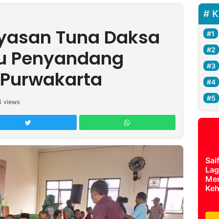
K
yasan Tuna Daksa
tu Penyandang
i Purwakarta
6
views
Sai
Lag
Mer
Keh