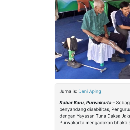
©
Kabarbaru.co
-
2026
PT.
Kabarbaru
Media
Holding
Jurnalis:
Deni Aping
Kabar Baru, Purwakarta
– Sebaga
penyandang disabilitas, Pengur
dengan Yayasan Tuna Daksa Jaka
Purwakarta mengadakan bhakti so