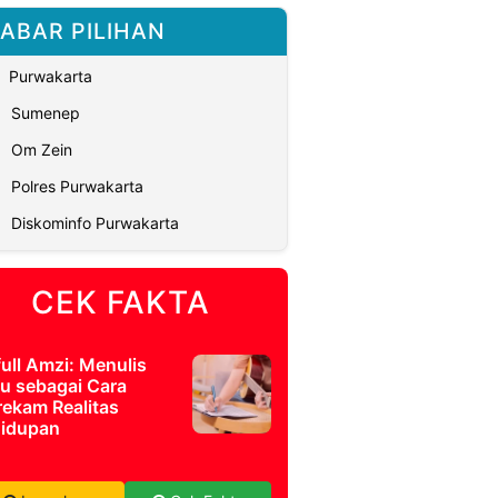
ABAR PILIHAN
Purwakarta
Sumenep
Om Zein
Polres Purwakarta
Diskominfo Purwakarta
CEK FAKTA
full Amzi: Menulis
u sebagai Cara
ekam Realitas
idupan