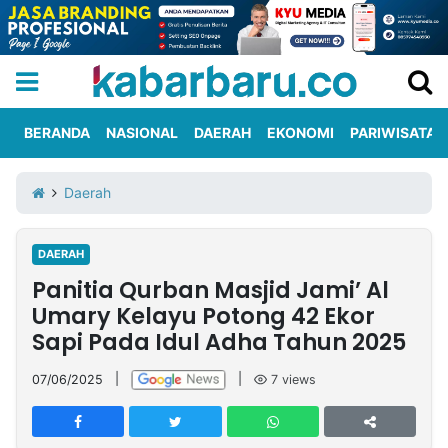
BERANDA
NASIONAL
DAERAH
EKONOMI
PARIWISATA
Informasi
KabarbaruTV
Kirim
Tentang
Daerah
Iklan
Berita
Kami
DAERAH
Berita
Panitia Qurban Masjid Jami’ Al
Nasional
International
Olahraga
Entertainment
Daerah
Pariwisata
Kuliner
Kolom
Umary Kelayu Potong 42 Ekor
Sapi Pada Idul Adha Tahun 2025
Network
07/06/2025
|
|
7
views
PT
TREETAN