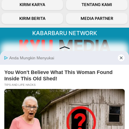
KIRIM KARYA
TENTANG KAMI
KIRIM BERITA
MEDIA PARTNER
KABARBARU NETWORK
About Our Kabarbaru.co
Kabarbaru.co menyajikan berita aktual dan
inspiratif dari sudut pandang berbaik sangka
serta terverifikasi dari sumber yang tepat.
Follow Kabarbaru