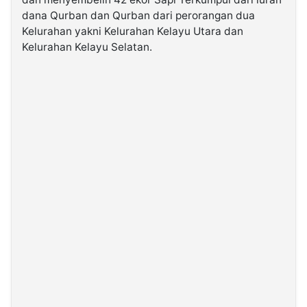
dana Qurban dan Qurban dari perorangan dua
Kelurahan yakni Kelurahan Kelayu Utara dan
©
Kabarbaru.co
Kelurahan Kelayu Selatan.
-
2026
PT.
Kabarbaru
Media
Holding