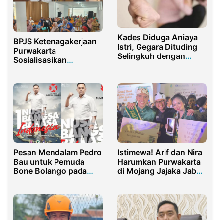
Kades Diduga Aniaya
BPJS Ketenagakerjaan
Istri, Gegara Dituding
Purwakarta
Selingkuh dengan
Sosialisasikan
Mahasiswi KKN
Pentingnya Jaminan
Sosial bagi Wali Murid
SMKN 1 Plered
Pesan Mendalam Pedro
Istimewa! Arif dan Nira
Bau untuk Pemuda
Harumkan Purwakarta
Bone Bolango pada
di Mojang Jajaka Jabar
Peringatan Sumpah
2025
Pemuda