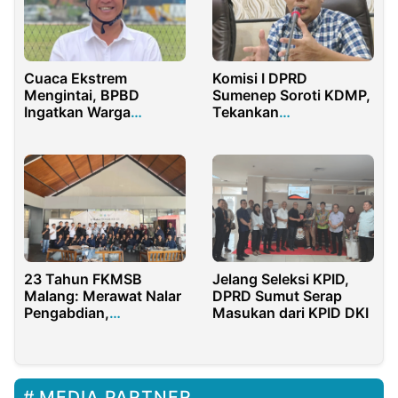
Cuaca Ekstrem
Komisi I DPRD
Mengintai, BPBD
Sumenep Soroti KDMP,
Ingatkan Warga
Tekankan
Purwakarta Tetap
Pengembangan
Waspada
Berbasis Potensi Lokal
​23 Tahun FKMSB
Jelang Seleksi KPID,
Malang: Merawat Nalar
DPRD Sumut Serap
Pengabdian,
Masukan dari KPID DKI
Meneguhkan Generasi
Rabbani
MEDIA PARTNER