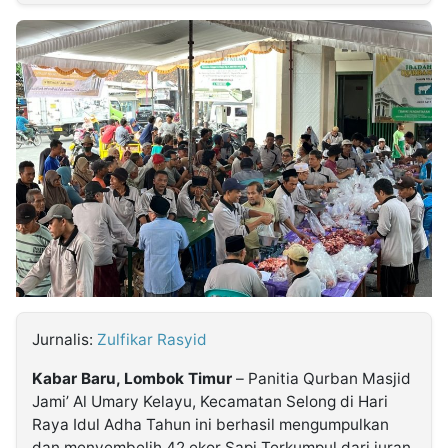
MULTIMEDIA
INDONESIA
Partner
Insight
Suara
Lens
Daily
Jalan
Idealita
Kita
Dinamikapost.com
Radar
Seedbacklink
NTB
Time
IDN
Jogja
Rakyat
News
Notice
Baru
Follow
Kabarbaru
Jurnalis:
Zulfikar Rasyid
Kabar Baru, Lombok Timur
– Panitia Qurban Masjid
Jami’ Al Umary Kelayu, Kecamatan Selong di Hari
Raya Idul Adha Tahun ini berhasil mengumpulkan
dan menyembelih 42 ekor Sapi Terkumpul dari iuran