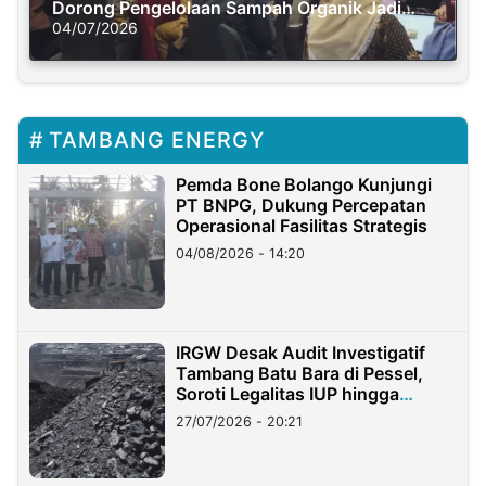
Dorong Pengelolaan Sampah Organik Jadi
Solusi Krisis Iklim
04/07/2026
TAMBANG ENERGY
Pemda Bone Bolango Kunjungi
PT BNPG, Dukung Percepatan
Operasional Fasilitas Strategis
04/08/2026 - 14:20
IRGW Desak Audit Investigatif
Tambang Batu Bara di Pessel,
Soroti Legalitas IUP hingga
Stockpile
27/07/2026 - 20:21