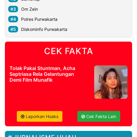
Om Zein
Polres Purwakarta
Diskominfo Purwakarta
CEK FAKTA
Tolak Pakai Stuntman, Acha
Septriasa Rela Gelantungan
Demi Film Munafik
Laporkan Hoaks
Cek Fakta Lain