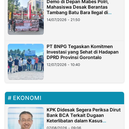
Demo di Depan Mabes Polri,
Mahasiswa Desak Berantas
Tambang Batu Bara Ilegal di
Lampung
14/07/2026 - 21:50
PT BNPG Tegaskan Komitmen
Investasi yang Sehat di Hadapan
DPRD Provinsi Gorontalo
12/07/2026 - 10:40
EKONOMI
KPK Didesak Segera Periksa Dirut
Bank BCA Terkait Dugaan
Keterlibatan dalam Kasus
Hilangnya Dana Nasabah Rp2,58
07/08/2026 - 09:06