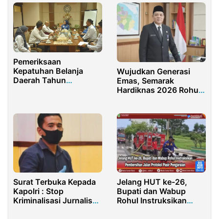
Pemeriksaan
Kepatuhan Belanja
Wujudkan Generasi
Daerah Tahun
Emas, Semarak
Anggaran 2022-2023:
Hardiknas 2026 Rohul
Pertemuan Penting
Tampilkan Wajah Baru
antara Pemerintah
Pendidikan
Provinsi Sulawesi
Tengah dan Tim BPK
Perwakilan Sulteng
Surat Terbuka Kepada
Jelang HUT ke-26,
Kapolri : Stop
Bupati dan Wabup
Kriminalisasi Jurnalis
Rohul Instruksikan
Aceh dengan Pasal
Pembersihan Jalan
Karet UU ITE
Protokol Pasir