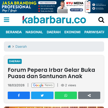
BERANDA
NASIONAL
DAERAH
EKONOMI
PARIWISATA
Informasi
KabarbaruTV
Kirim
Tentang
Daerah
Iklan
Berita
Kami
DAERAH
Berita
Forum Pepera Irbar Gelar Buka
Nasional
International
Olahraga
Entertainment
Daerah
Pariwisata
Kuliner
Kolom
Puasa dan Santunan Anak
18/03/2026
|
|
2
views
Network
PT
TREETAN