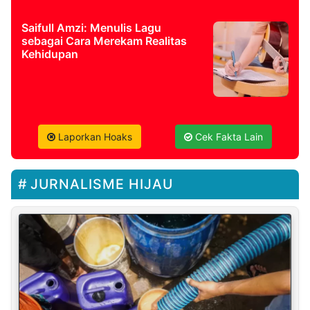
Saifull Amzi: Menulis Lagu
sebagai Cara Merekam Realitas
Kehidupan
Laporkan Hoaks
Cek Fakta Lain
JURNALISME HIJAU