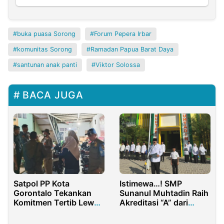
buka puasa Sorong
Forum Pepera Irbar
komunitas Sorong
Ramadan Papua Barat Daya
santunan anak panti
Viktor Solossa
BACA JUGA
Satpol PP Kota
Istimewa…! SMP
Gorontalo Tekankan
Sunanul Muhtadin Raih
Komitmen Tertib Lewat
Akreditasi “A” dari
Razia Pekat
BAN-PDM