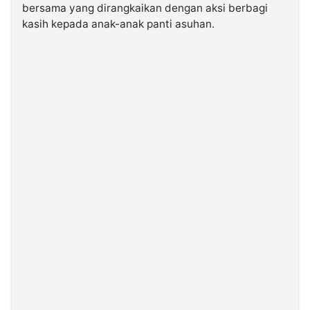
bersama yang dirangkaikan dengan aksi berbagi
kasih kepada anak-anak panti asuhan.
©
Kabarbaru.co
-
2026
PT.
Kabarbaru
Media
Holding