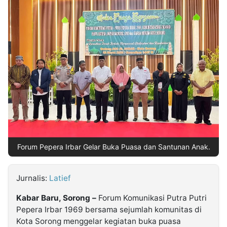
MULTIMEDIA
INDONESIA
Partner
Insight
Suara
Lens
Daily
Jalan
Idealita
Kita
Radar
Seedbacklink
NTB
Time
IDN
Jogja
Rakyat
News
Notice
Baru
Follow
Kabarbaru
Forum Pepera Irbar Gelar Buka Puasa dan Santunan Anak.
Jurnalis:
Latief
Kabar Baru, Sorong –
Forum Komunikasi Putra Putri
Pepera Irbar 1969 bersama sejumlah komunitas di
Kota Sorong menggelar kegiatan buka puasa