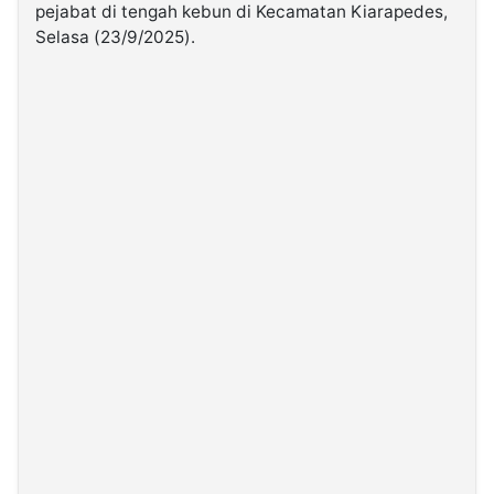
pejabat di tengah kebun di Kecamatan Kiarapedes,
Selasa (23/9/2025).
©
Kabarbaru.co
-
2026
PT.
Kabarbaru
Media
Holding