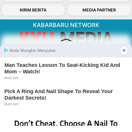
KIRIM BERITA
MEDIA PARTNER
KABARBARU NETWORK
About Our Kabarbaru.co
Kabarbaru.co menyajikan berita aktual dan
inspiratif dari sudut pandang berbaik sangka
serta terverifikasi dari sumber yang tepat.
Follow Kabarbaru