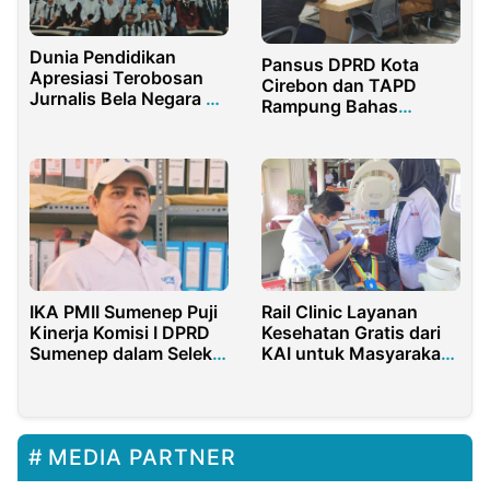
Dunia Pendidikan
Pansus DPRD Kota
Apresiasi Terobosan
Cirebon dan TAPD
Jurnalis Bela Negara di
Rampung Bahas
Purwakarta
Raperda
Penyelenggaraan
Program KB
IKA PMII Sumenep Puji
Rail Clinic Layanan
Kinerja Komisi I DPRD
Kesehatan Gratis dari
Sumenep dalam Seleksi
KAI untuk Masyarakat
KI 2025-2029
di Sekitar Stasiun
Ketanggungan Brebes
MEDIA PARTNER