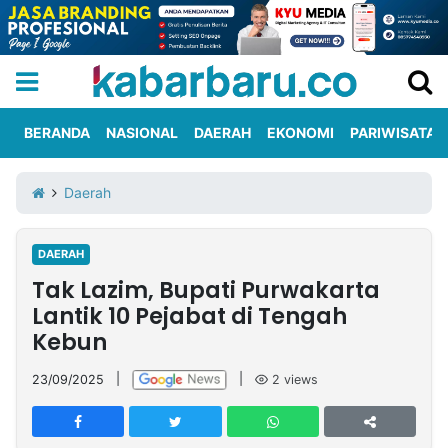
BERANDA
NASIONAL
DAERAH
EKONOMI
PARIWISATA
Informasi
KabarbaruTV
Kirim
Tentang
Daerah
Iklan
Berita
Kami
DAERAH
Berita
Tak Lazim, Bupati Purwakarta
Nasional
International
Olahraga
Entertainment
Daerah
Pariwisata
Kuliner
Kolom
Lantik 10 Pejabat di Tengah
Kebun
Network
23/09/2025
|
|
2
views
PT
TREETAN