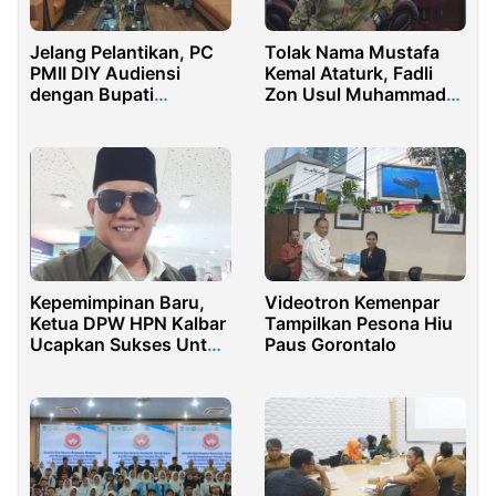
Jelang Pelantikan, PC
Tolak Nama Mustafa
PMII DIY Audiensi
Kemal Ataturk, Fadli
dengan Bupati
Zon Usul Muhammad
Gunungkidul
Al-Fatih Sebagai Nama
Jalan di Jakarta
Kepemimpinan Baru,
Videotron Kemenpar
Ketua DPW HPN Kalbar
Tampilkan Pesona Hiu
Ucapkan Sukses Untuk
Paus Gorontalo
IKA PMII Kalbar