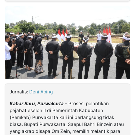
MULTIMEDIA
INDONESIA
Partner
Insight
Suara
Lens
Daily
Jalan
Idealita
Kita
Dinamikapost.com
Radar
Seedbacklink
NTB
Time
IDN
Jogja
Rakyat
News
Notice
Baru
Follow
Kabarbaru
Jurnalis:
Deni Aping
Kabar Baru, Purwakarta
– Prosesi pelantikan
pejabat eselon II di Pemerintah Kabupaten
(Pemkab) Purwakarta kali ini berlangsung tidak
biasa. Bupati Purwakarta, Saepul Bahri Binzein atau
yang akrab disapa Om Zein, memilih melantik para