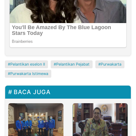
Pelantikan eselon II
Pelantikan Pejabat
Purwakarta
Purwakarta Istimewa
BACA JUGA