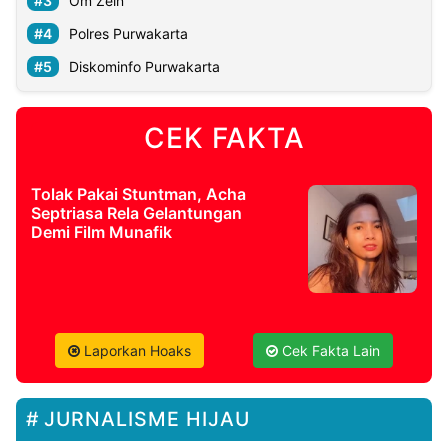
Om Zein
Polres Purwakarta
Diskominfo Purwakarta
CEK FAKTA
Tolak Pakai Stuntman, Acha
Septriasa Rela Gelantungan
Demi Film Munafik
Laporkan Hoaks
Cek Fakta Lain
JURNALISME HIJAU