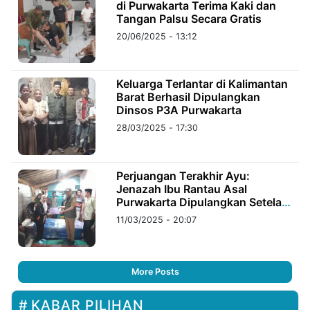
di Purwakarta Terima Kaki dan
Tangan Palsu Secara Gratis
20/06/2025 - 13:12
Keluarga Terlantar di Kalimantan
Barat Berhasil Dipulangkan
Dinsos P3A Purwakarta
28/03/2025 - 17:30
Perjuangan Terakhir Ayu:
Jenazah Ibu Rantau Asal
Purwakarta Dipulangkan Setelah
3 Tahun di Bangka Belitung
11/03/2025 - 20:07
More Posts
KABAR PILIHAN