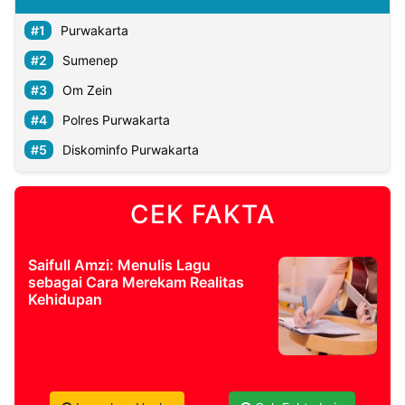
Purwakarta
Sumenep
Om Zein
Polres Purwakarta
Diskominfo Purwakarta
CEK FAKTA
Saifull Amzi: Menulis Lagu
sebagai Cara Merekam Realitas
Kehidupan