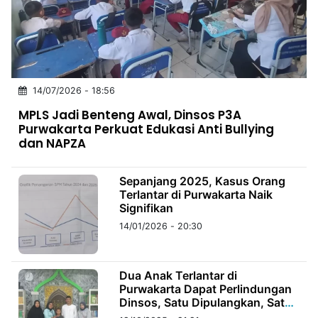
MULTIMEDIA
INDONESIA
Partner
14/07/2026 - 18:56
Insight
Suara
Lens
Daily
Jalan
Idealita
Kita
Dinamikapost.com
Radar
Seedbacklink
MPLS Jadi Benteng Awal, Dinsos P3A
NTB
Time
IDN
Jogja
Rakyat
News
Notice
Baru
Purwakarta Perkuat Edukasi Anti Bullying
dan NAPZA
Follow
Kabarbaru
Sepanjang 2025, Kasus Orang
Terlantar di Purwakarta Naik
Signifikan
14/01/2026 - 20:30
Dua Anak Terlantar di
Purwakarta Dapat Perlindungan
Dinsos, Satu Dipulangkan, Satu
Dititipkan ke Yayasan