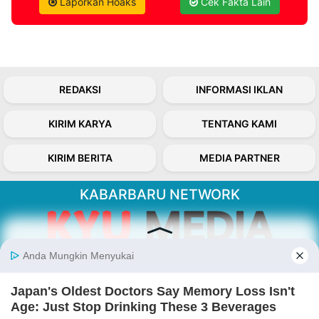
Laporkan Hoaks
Cek Fakta Lain
REDAKSI
INFORMASI IKLAN
KIRIM KARYA
TENTANG KAMI
KIRIM BERITA
MEDIA PARTNER
KABARBARU NETWORK
About Our Kabarbaru.co
Kabarbaru.co menyajikan berita aktual dan
inspiratif dari sudut pandang berbaik sangka