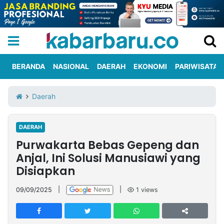
BERANDA
NASIONAL
DAERAH
EKONOMI
PARIWISATA
Informasi
KabarbaruTV
Kirim
Tentang
Daerah
Iklan
Berita
Kami
DAERAH
Berita
Purwakarta Bebas Gepeng dan
Nasional
International
Olahraga
Entertainment
Daerah
Pariwisata
Kuliner
Kolom
Anjal, Ini Solusi Manusiawi yang
Disiapkan
Network
09/09/2025
|
|
1
views
PT
TREETAN