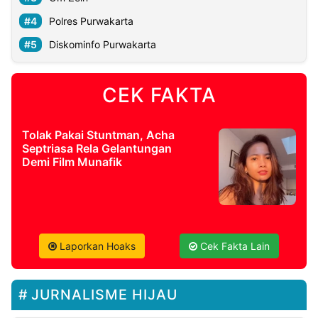
Polres Purwakarta
Diskominfo Purwakarta
CEK FAKTA
Tolak Pakai Stuntman, Acha
Septriasa Rela Gelantungan
Demi Film Munafik
Laporkan Hoaks
Cek Fakta Lain
JURNALISME HIJAU