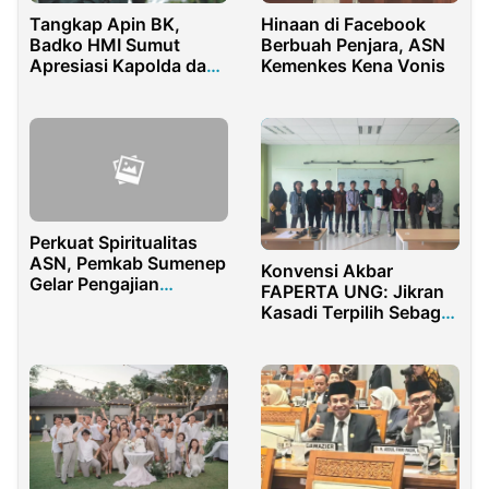
Tangkap Apin BK,
Hinaan di Facebook
Badko HMI Sumut
Berbuah Penjara, ASN
Apresiasi Kapolda dan
Kemenkes Kena Vonis
Kapolri
Perkuat Spiritualitas
ASN, Pemkab Sumenep
Konvensi Akbar
Gelar Pengajian
FAPERTA UNG: Jikran
Ramadan 2026
Kasadi Terpilih Sebagai
Bakal Calon Presiden
Mahasiswa 2025