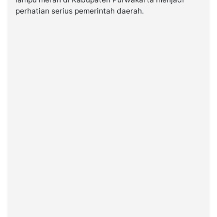
perhatian serius pemerintah daerah.
©
Kabarbaru.co
-
2026
PT.
Kabarbaru
Media
Holding