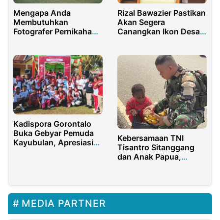
Rizal Bawazier Pastikan
Mengapa Anda
Akan Segera
Membutuhkan
Canangkan Ikon Desa
Fotografer Pernikahan
Jawa Tengah
Bali Profesional
Kadispora Gorontalo
Buka Gebyar Pemuda
Kebersamaan TNI
Kayubulan, Apresiasi
Tisantro Sitanggang
Kolaborasi Pemuda dan
dan Anak Papua,
Pemerintah
Cerminan Pengabdian
Humanis
MEDIA PARTNER