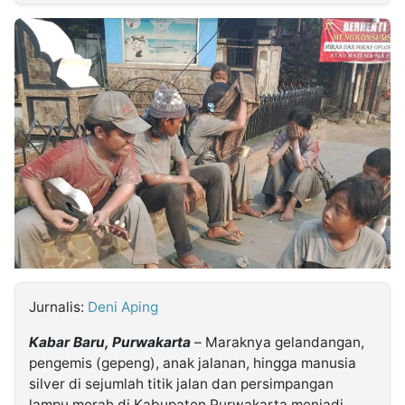
MULTIMEDIA
INDONESIA
Partner
Insight
Suara
Lens
Daily
Jalan
Idealita
Kita
Dinamikapost.com
Radar
Seedbacklink
NTB
Time
IDN
Jogja
Rakyat
News
Notice
Baru
Follow
Kabarbaru
Jurnalis:
Deni Aping
Kabar Baru, Purwakarta
– Maraknya gelandangan,
pengemis (gepeng), anak jalanan, hingga manusia
silver di sejumlah titik jalan dan persimpangan
lampu merah di Kabupaten Purwakarta menjadi