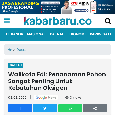
BERANDA
NASIONAL
DAERAH
EKONOMI
PARIWISATA
Informasi
KabarbaruTV
Kirim
Tentang
Daerah
Iklan
Berita
Kami
DAERAH
Berita
Walikota Edi: Penanaman Pohon
Nasional
International
Olahraga
Entertainment
Daerah
Pariwisata
Kuliner
Kolom
Sangat Penting Untuk
Kebutuhan Oksigen
Network
02/02/2022
|
|
3
views
PT
TREETAN