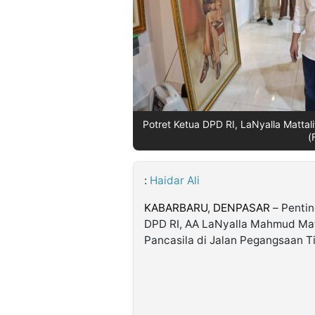
©
Kabarbaru.co
-
2026
PT.
Kabarbaru
Potret Ketua DPD RI, LaNyalla Matta
Media
(
Holding
:
Haidar Ali
KABARBARU
,
DENPASAR
– Penti
DPD RI, AA LaNyalla Mahmud Mat
Pancasila di Jalan Pegangsaan Ti