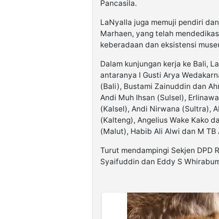
Pancasila.
LaNyalla juga memuji pendiri da
Marhaen, yang telah mendedikasi
keberadaan dan eksistensi muse
Dalam kunjungan kerja ke Bali, L
antaranya I Gusti Arya Wedakar
(Bali), Bustami Zainuddin dan Ah
Andi Muh Ihsan (Sulsel), Erlina
(Kalsel), Andi Nirwana (Sultra
(Kalteng), Angelius Wake Kako d
(Malut), Habib Ali Alwi dan M TB 
Turut mendampingi Sekjen DPD R
Syaifuddin dan Eddy S Whirabum