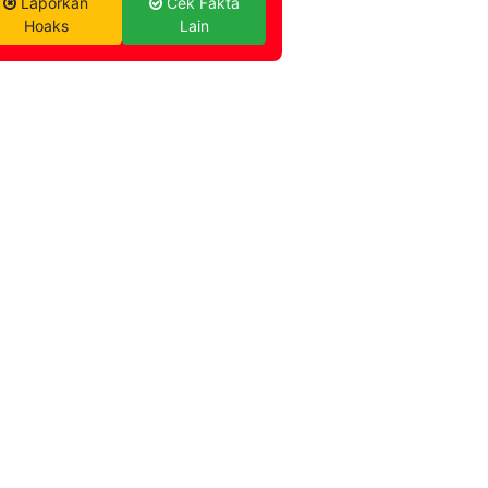
Laporkan
Cek Fakta
Hoaks
Lain