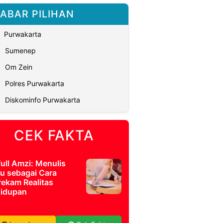
ABAR PILIHAN
Purwakarta
Sumenep
Om Zein
Polres Purwakarta
Diskominfo Purwakarta
CEK FAKTA
full Amzi: Menulis
u sebagai Cara
ekam Realitas
idupan