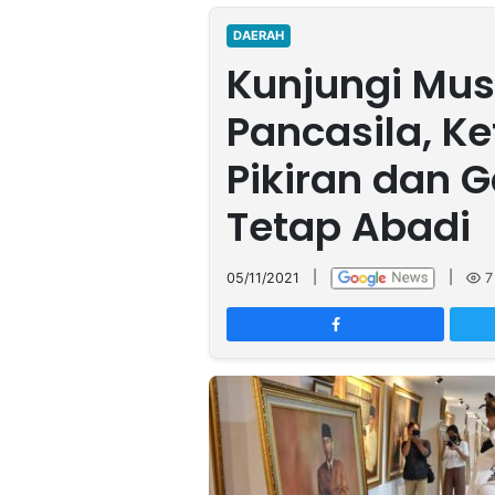
MULTIMEDIA
INDONESIA
DAERAH
Kunjungi Mu
Partner
Pancasila, Ke
Insight
Suara
Lens
Daily
Jalan
Idealita
Kita
Dinamikapost.com
Radar
Seedbacklink
Pikiran dan 
NTB
Time
IDN
Jogja
Rakyat
News
Notice
Baru
Tetap Abadi
Follow
Kabarbaru
05/11/2021
|
|
7