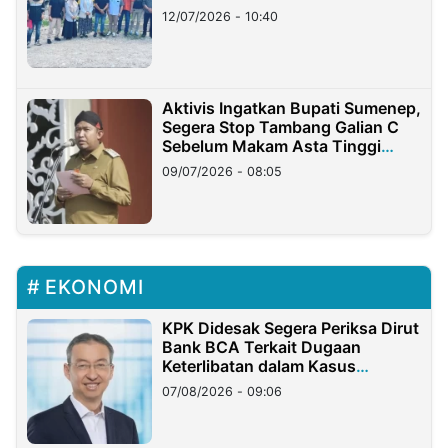
12/07/2026 - 10:40
Aktivis Ingatkan Bupati Sumenep,
Segera Stop Tambang Galian C
Sebelum Makam Asta Tinggi
Longsor
09/07/2026 - 08:05
EKONOMI
KPK Didesak Segera Periksa Dirut
Bank BCA Terkait Dugaan
Keterlibatan dalam Kasus
Hilangnya Dana Nasabah Rp2,58
07/08/2026 - 09:06
Miliar