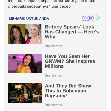
menindaklanjuti sampai infrastruktur jalan dapat
diperbaiki secepatnya,” ujar cecep.