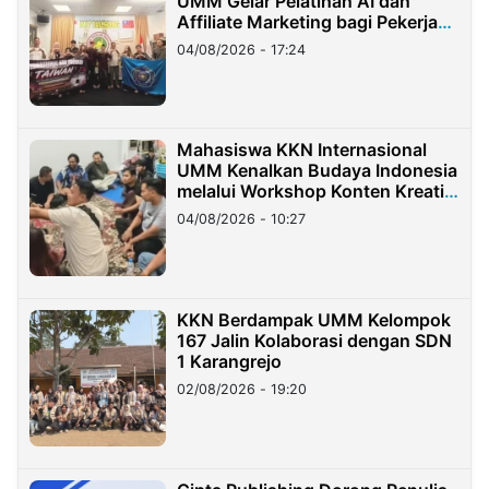
UMM Gelar Pelatihan AI dan
Affiliate Marketing bagi Pekerja
Migran Indonesia di Taiwan
04/08/2026 - 17:24
Mahasiswa KKN Internasional
UMM Kenalkan Budaya Indonesia
melalui Workshop Konten Kreatif
di Taiwan
04/08/2026 - 10:27
KKN Berdampak UMM Kelompok
167 Jalin Kolaborasi dengan SDN
1 Karangrejo
02/08/2026 - 19:20