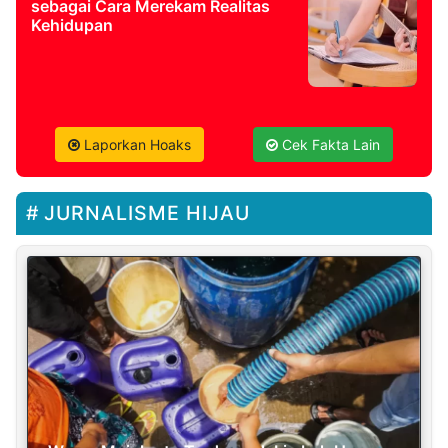
sebagai Cara Merekam Realitas
Kehidupan
Laporkan Hoaks
Cek Fakta Lain
JURNALISME HIJAU