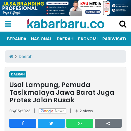
BERANDA
NASIONAL
DAERAH
EKONOMI
PARIWISATA
Informasi
KabarbaruTV
Kirim
Tentang
Daerah
Iklan
Berita
Kami
DAERAH
Berita
Usai Lampung, Pemuda
Nasional
International
Olahraga
Entertainment
Daerah
Pariwisata
Kuliner
Kolom
Tasikmalaya Jawa Barat Juga
Protes Jalan Rusak
Network
06/05/2023
|
|
2
views
PT
TREETAN