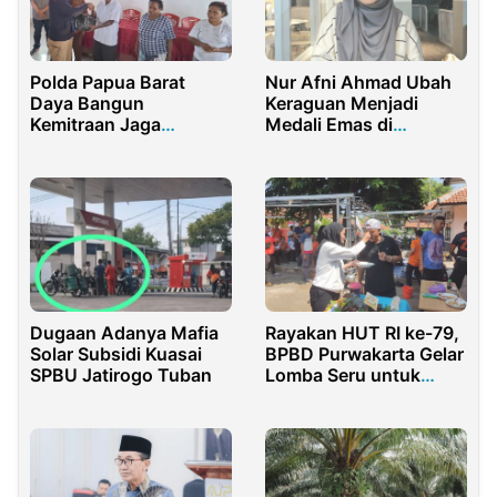
Polda Papua Barat
Nur Afni Ahmad Ubah
Daya Bangun
Keraguan Menjadi
Kemitraan Jaga
Medali Emas di
Kamtibmas di Aitinyo
ONMIPA UNG
Utara
Dugaan Adanya Mafia
Rayakan HUT RI ke-79,
Solar Subsidi Kuasai
BPBD Purwakarta Gelar
SPBU Jatirogo Tuban
Lomba Seru untuk
Tingkatkan
Kebersamaan