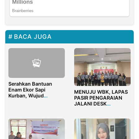
BACA JUGA
Serahkan Bantuan
Enam Ekor Sapi
MENUJU WBK, LAPAS
Kurban, Wujud
PASIR PENGARAIAN
Kepedulian PT. KSM
JALANI DESK
Terhadap Masyarakat
EVALUASI TPI
Daerah Sekitar