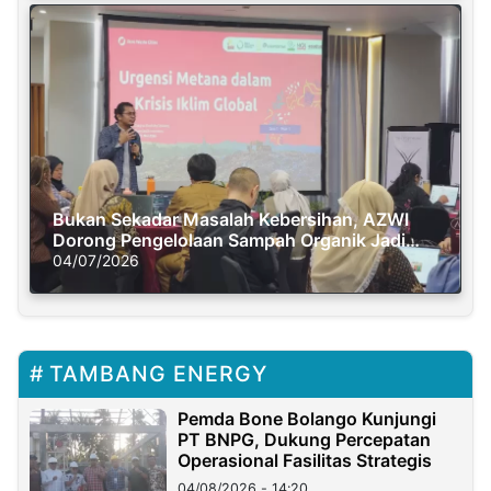
Bukan Sekadar Masalah Kebersihan, AZWI
Dorong Pengelolaan Sampah Organik Jadi
Solusi Krisis Iklim
04/07/2026
TAMBANG ENERGY
Pemda Bone Bolango Kunjungi
PT BNPG, Dukung Percepatan
Operasional Fasilitas Strategis
04/08/2026 - 14:20