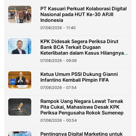
PT Kasuari Perkuat Kolaborasi Digital
Nasional pada HUT Ke-30 APJII
Indonesia
07/08/2026 - 11:40
KPK Didesak Segera Periksa Dirut
Bank BCA Terkait Dugaan
Keterlibatan dalam Kasus Hilangnya
Dana Nasabah Rp2,58 Miliar
07/08/2026 - 09:06
Ketua Umum PSSI Dukung Gianni
Infantino Kembali Pimpin FIFA
07/08/2026 - 07:54
Rampok Uang Negara Lewat Ternak
Pita Cukai, Mahasiswa Desak KPK
Periksa Pengusaha Rokok Sumenep
07/08/2026 - 00:54
Pentingnya Digital Marketing untuk