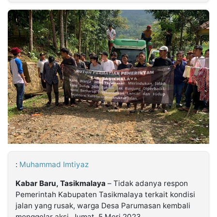
MULTIMEDIA
INDONESIA
Partner
Insight
Suara
Lens
Daily
Jalan
Idealita
Kita
Dinamikapost.com
Radar
Seedbacklink
NTB
Time
IDN
Jogja
Rakyat
News
Notice
Baru
Follow
Kabarbaru
:
Muhammad Imtiyaz
Kabar Baru, Tasikmalaya
– Tidak adanya respon
Pemerintah Kabupaten Tasikmalaya terkait kondisi
jalan yang rusak, warga Desa Parumasan kembali
menggelar aksi, Jumat, 5 Meri 2023.