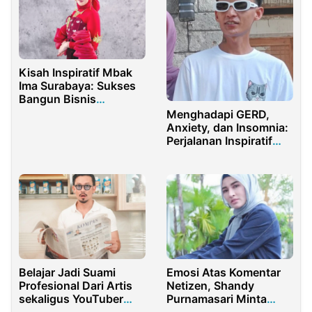
Kisah Inspiratif Mbak
Ima Surabaya: Sukses
Bangun Bisnis
Kecantikan Bersama
Menghadapi GERD,
Nezma Skincare
Anxiety, dan Insomnia:
Perjalanan Inspiratif
Raditya Adi, Sang
Rapper dan Produser
Belajar Jadi Suami
Emosi Atas Komentar
Profesional Dari Artis
Netizen, Shandy
sekaligus YouTuber
Purnamasari Minta
Denny Sumargo
Maaf