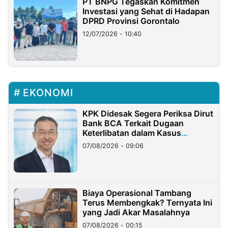
PT BNPG Tegaskan Komitmen
Investasi yang Sehat di Hadapan
DPRD Provinsi Gorontalo
12/07/2026 - 10:40
EKONOMI
KPK Didesak Segera Periksa Dirut
Bank BCA Terkait Dugaan
Keterlibatan dalam Kasus
Hilangnya Dana Nasabah Rp2,58
07/08/2026 - 09:06
Miliar
Biaya Operasional Tambang
Terus Membengkak? Ternyata Ini
yang Jadi Akar Masalahnya
07/08/2026 - 00:15