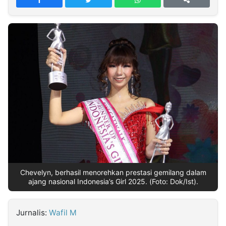
MULTIMEDIA
INDONESIA
Partner
Insight
Suara
Lens
Daily
Jalan
Idealita
Kita
Dinamikapost.com
Radar
Seedbacklink
NTB
Time
IDN
Jogja
Rakyat
News
Notice
Baru
Follow
Kabarbaru
Chevelyn, berhasil menorehkan prestasi gemilang dalam
ajang nasional Indonesia’s Girl 2025. (Foto: Dok/Ist).
Jurnalis:
Wafil M