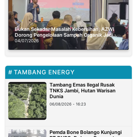
Bukan Sekadar Masalah Kebersihan, AZWI
Dorong Pengelolaan Sampah Organik Jadi
Solusi Krisis Iklim
04/07/2026
TAMBANG ENERGY
Tambang Emas Ilegal Rusak
TNKS Jambi, Hutan Warisan
Dunia
06/08/2026 - 16:23
Pemda Bone Bolango Kunjungi