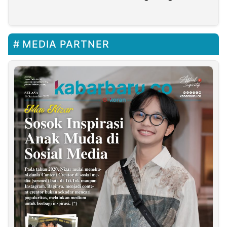
Debat Cawapres
Bersama Satwa Liar
dan Reptil Mematikan
di Media Sosial
MEDIA PARTNER