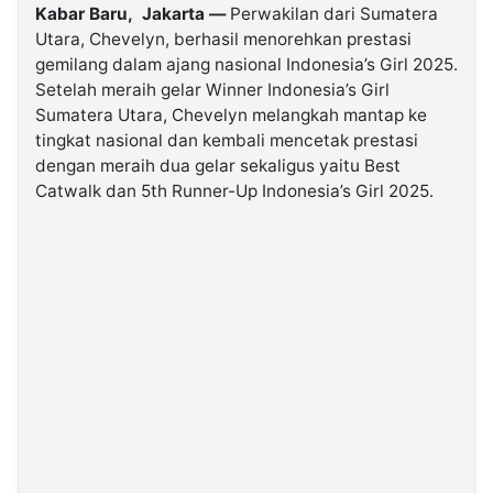
Kabar Baru, Jakarta —
Perwakilan dari Sumatera
Utara, Chevelyn, berhasil menorehkan prestasi
©
gemilang dalam ajang nasional Indonesia’s Girl 2025.
Kabarbaru.co
-
Setelah meraih gelar Winner Indonesia’s Girl
2026
Sumatera Utara, Chevelyn melangkah mantap ke
tingkat nasional dan kembali mencetak prestasi
PT.
dengan meraih dua gelar sekaligus yaitu Best
Kabarbaru
Media
Catwalk dan 5th Runner-Up Indonesia’s Girl 2025.
Holding