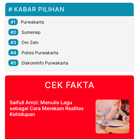
KABAR PILIHAN
Purwakarta
Sumenep
Om Zein
Polres Purwakarta
Diskominfo Purwakarta
CEK FAKTA
Saifull Amzi: Menulis Lagu
sebagai Cara Merekam Realitas
Kehidupan