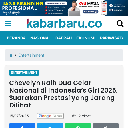
BERANDA
NASIONAL
DAERAH
EKONOMI
PARIWISATA
Informasi
KabarbaruTV
Kirim
Tentang
Entertainment
Iklan
Berita
Kami
ENTERTAINMENT
Berita
Chevelyn Raih Dua Gelar
Nasional
International
Olahraga
Entertainment
Daerah
Pariwisata
Kuliner
Kolom
Nasional di Indonesia’s Girl 2025,
Suarakan Prestasi yang Jarang
Dilihat
Network
15/07/2025
|
|
12
views
PT
TREETAN