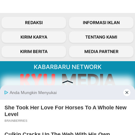
REDAKSI
INFORMASI IKLAN
KIRIM KARYA
TENTANG KAMI
KIRIM BERITA
MEDIA PARTNER
KABARBARU NETWORK
About Our Kabarbaru.co
Kabarbaru.co menyajikan berita aktual dan
inspiratif dari sudut pandang berbaik sangka
serta terverifikasi dari sumber yang tepat.