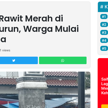
K
Rawit Merah di
urun, Warga Mulai
ga
1
views
Sai
Lag
Mer
Keh