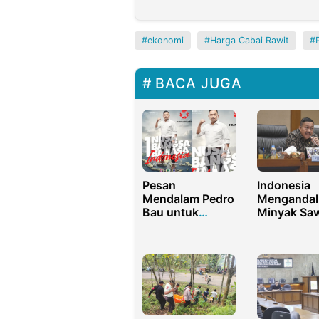
ekonomi
Harga Cabai Rawit
BACA JUGA
Pesan
Indonesia
Mendalam Pedro
Mengandal
Bau untuk
Minyak Saw
Pemuda Bone
Jadi BBM, 
Bolango pada
Respon Poli
Peringatan
Demokrat
Sumpah Pemuda