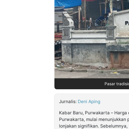
©
Kabarbaru.co
-
2026
PT.
Kabarbaru
Media
Holding
Pasar tradis
Jurnalis:
Deni Aping
Kabar Baru, Purwakarta – Harga 
Purwakarta, mulai menunjukkan 
lonjakan signifikan. Sebelumnya,