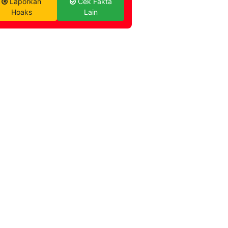
Laporkan
Cek Fakta
Hoaks
Lain