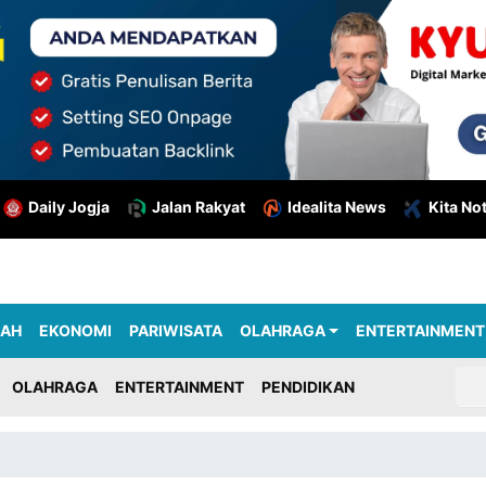
Daily Jogja
Jalan Rakyat
Idealita News
Kita No
RAH
EKONOMI
PARIWISATA
OLAHRAGA
ENTERTAINMENT
OLAHRAGA
ENTERTAINMENT
PENDIDIKAN