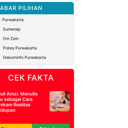
ABAR PILIHAN
Purwakarta
Sumenep
Om Zein
Polres Purwakarta
Diskominfo Purwakarta
CEK FAKTA
full Amzi: Menulis
u sebagai Cara
ekam Realitas
idupan