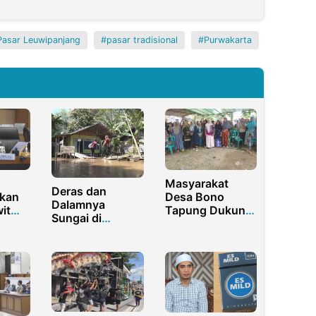
Pasar Leuwipanjang
pasar tradisional
Purwakarta
Masyarakat
Deras dan
kan
Desa Bono
Dalamnya
it
Tapung Dukung
Sungai di
Begini
Kemenangan
Kalimantan,
tisi
Paslon Anton-
Purini Tetap
Poti
Dampingi PKH
dalam Edukasi