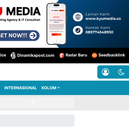
tice
Radar Baru
Seedbacklink
Dinamikapost.com
INTERNASIONAL
KOLOM