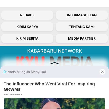
REDAKSI
INFORMASI IKLAN
KIRIM KARYA
TENTANG KAMI
KIRIM BERITA
MEDIA PARTNER
KABARBARU NETWORK
About Our Kabarbaru.co
Kabarbaru.co menyajikan berita aktual dan
inspiratif dari sudut pandang berbaik sangka
serta terverifikasi dari sumber yang tepat.
Follow Kabarbaru