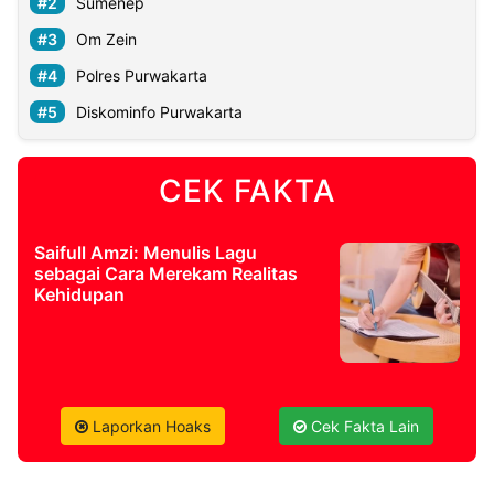
Sumenep
Om Zein
Polres Purwakarta
Diskominfo Purwakarta
CEK FAKTA
Saifull Amzi: Menulis Lagu
sebagai Cara Merekam Realitas
Kehidupan
Laporkan Hoaks
Cek Fakta Lain