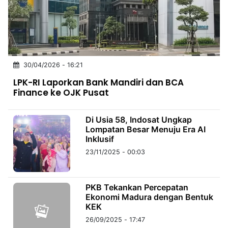
MULTIMEDIA
INDONESIA
Partner
30/04/2026 - 16:21
Insight
Suara
Lens
Daily
Jalan
Idealita
Kita
Dinamikapost.com
Radar
Seedbacklink
LPK-RI Laporkan Bank Mandiri dan BCA
NTB
Time
IDN
Jogja
Rakyat
News
Notice
Baru
Finance ke OJK Pusat
Follow
Kabarbaru
Di Usia 58, Indosat Ungkap
Lompatan Besar Menuju Era AI
Inklusif
23/11/2025 - 00:03
PKB Tekankan Percepatan
Ekonomi Madura dengan Bentuk
KEK
26/09/2025 - 17:47