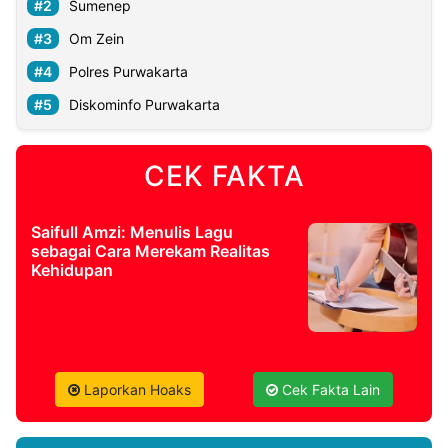
Sumenep
Om Zein
Polres Purwakarta
Diskominfo Purwakarta
CEK FAKTA
Saifull Amzi: Menulis Lagu
sebagai Cara Merekam Realitas
Kehidupan
Laporkan Hoaks
Cek Fakta Lain