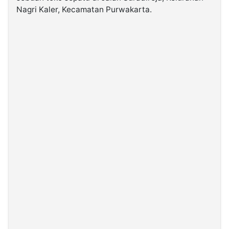
Nagri Kaler, Kecamatan Purwakarta.
©
Kabarbaru.co
-
2026
PT.
Kabarbaru
Media
Holding