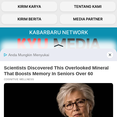
KIRIM KARYA
TENTANG KAMI
KIRIM BERITA
MEDIA PARTNER
KABARBARU NETWORK
About Our Kabarbaru.co
Kabarbaru.co menyajikan berita aktual dan
inspiratif dari sudut pandang berbaik sangka
serta terverifikasi dari sumber yang tepat.
Follow Kabarbaru