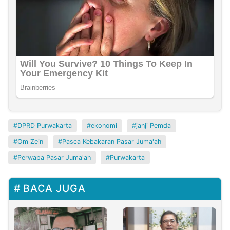
DPRD Purwakarta
ekonomi
janji Pemda
Om Zein
Pasca Kebakaran Pasar Juma'ah
Perwapa Pasar Juma'ah
Purwakarta
BACA JUGA