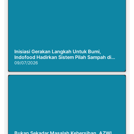
Inisiasi Gerakan Langkah Untuk Bumi,
Indofood Hadirkan Sistem Pilah Sampah di
Semasa Piknik
09/07/2026
Bukan Sekadar Masalah Kebersihan, AZWI