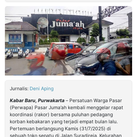
MULTIMEDIA
INDONESIA
Partner
Insight
Suara
Lens
Daily
Jalan
Idealita
Kita
Dinamikapost.com
Radar
Seedbacklink
NTB
Time
IDN
Jogja
Rakyat
News
Notice
Baru
Follow
Kabarbaru
Jurnalis:
Deni Aping
Kabar Baru, Purwakarta
– Persatuan Warga Pasar
(Perwapa) Pasar Juma’ah kembali menggelar rapat
koordinasi (rakor) bersama puluhan pedagang
korban kebakaran yang terjadi empat bulan lalu.
Pertemuan berlangsung Kamis (31/7/2025) di
sebuah toko sepatu di Jalan Suradireja, Kelurahan