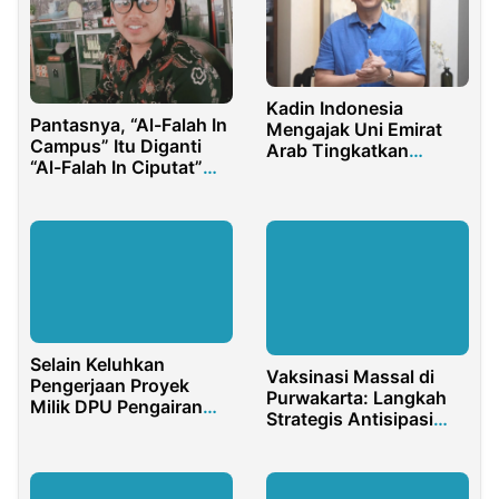
Kadin Indonesia
Pantasnya, “Al-Falah In
Mengajak Uni Emirat
Campus” Itu Diganti
Arab Tingkatkan
“Al-Falah In Ciputat”
Kerjasama Ekonomi
Saja
Selain Keluhkan
Vaksinasi Massal di
Pengerjaan Proyek
Purwakarta: Langkah
Milik DPU Pengairan
Strategis Antisipasi
Banyuwangi, Warga
Penyakit PMK, LSD,
Gambiran Juga
dan Rabies pada
Keluhkan Jalan Rusak
Hewan Ternak!
Akibat Dilalui Truk