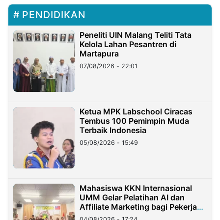
PENDIDIKAN
Peneliti UIN Malang Teliti Tata
Kelola Lahan Pesantren di
Martapura
07/08/2026 - 22:01
Ketua MPK Labschool Ciracas
Tembus 100 Pemimpin Muda
Terbaik Indonesia
05/08/2026 - 15:49
Mahasiswa KKN Internasional
UMM Gelar Pelatihan AI dan
Affiliate Marketing bagi Pekerja
Migran Indonesia di Taiwan
04/08/2026 - 17:24