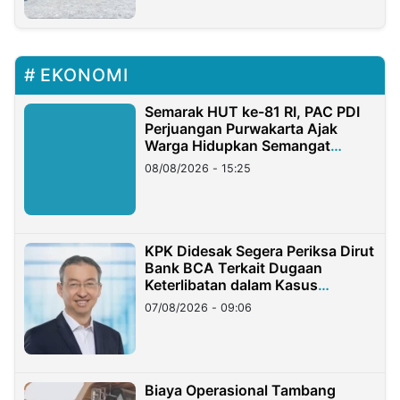
EKONOMI
Semarak HUT ke-81 RI, PAC PDI
Perjuangan Purwakarta Ajak
Warga Hidupkan Semangat
Gotong Royong
08/08/2026 - 15:25
KPK Didesak Segera Periksa Dirut
Bank BCA Terkait Dugaan
Keterlibatan dalam Kasus
Hilangnya Dana Nasabah Rp2,58
07/08/2026 - 09:06
Miliar
Biaya Operasional Tambang