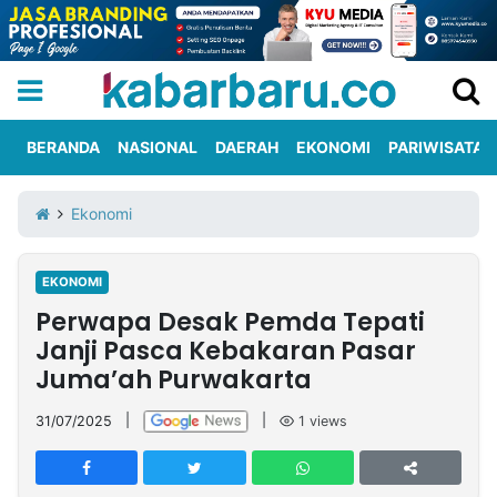
BERANDA
NASIONAL
DAERAH
EKONOMI
PARIWISATA
Informasi
KabarbaruTV
Kirim
Tentang
Ekonomi
Iklan
Berita
Kami
EKONOMI
Berita
Perwapa Desak Pemda Tepati
Nasional
International
Olahraga
Entertainment
Daerah
Pariwisata
Kuliner
Kolom
Janji Pasca Kebakaran Pasar
Juma’ah Purwakarta
Network
31/07/2025
|
|
1
views
PT
TREETAN