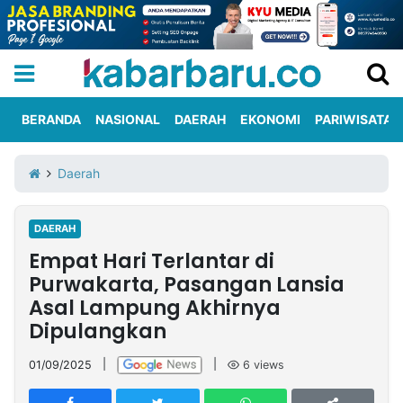
BERANDA
NASIONAL
DAERAH
EKONOMI
PARIWISATA
Informasi
KabarbaruTV
Kirim
Tentang
Daerah
Iklan
Berita
Kami
DAERAH
Berita
Empat Hari Terlantar di
Nasional
International
Olahraga
Entertainment
Daerah
Pariwisata
Kuliner
Kolom
Purwakarta, Pasangan Lansia
Asal Lampung Akhirnya
Dipulangkan
Network
01/09/2025
|
|
6
views
PT
TREETAN