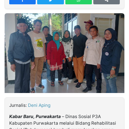
MULTIMEDIA
INDONESIA
Partner
Insight
Suara
Lens
Daily
Jalan
Idealita
Kita
Dinamikapost.com
Radar
Seedbacklink
NTB
Time
IDN
Jogja
Rakyat
News
Notice
Baru
Follow
Kabarbaru
Jurnalis:
Deni Aping
Kabar Baru, Purwakarta
– Dinas Sosial P3A
Kabupaten Purwakarta melalui Bidang Rehabilitasi