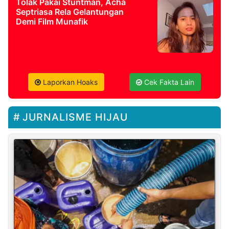
Tolak Pakai Stuntman, Acha
Septriasa Rela Gelantungan
Demi Film Munafik
Laporkan Hoaks
Cek Fakta Lain
JURNALISME HIJAU