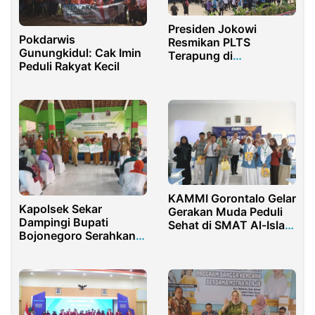
Presiden Jokowi
Pokdarwis
Resmikan PLTS
Gunungkidul: Cak Imin
Terapung di
Peduli Rakyat Kecil
Purwakarta, Ini
Penjelasannya
KAMMI Gorontalo Gelar
Kapolsek Sekar
Gerakan Muda Peduli
Dampingi Bupati
Sehat di SMAT Al-Islah
Bojonegoro Serahkan
Gorontalo
Bantuan