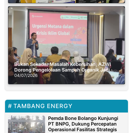
Bukan Sekadar Masalah Kebersihan, AZWI
Dorong Pengelolaan Sampah Organik Jadi
Solusi Krisis Iklim
04/07/2026
TAMBANG ENERGY
Pemda Bone Bolango Kunjungi
PT BNPG, Dukung Percepatan
Operasional Fasilitas Strategis