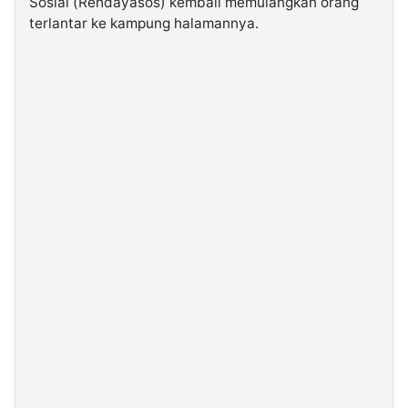
Sosial (Rehdayasos) kembali memulangkan orang
terlantar ke kampung halamannya.
©
Kabarbaru.co
-
2026
PT.
Kabarbaru
Media
Holding