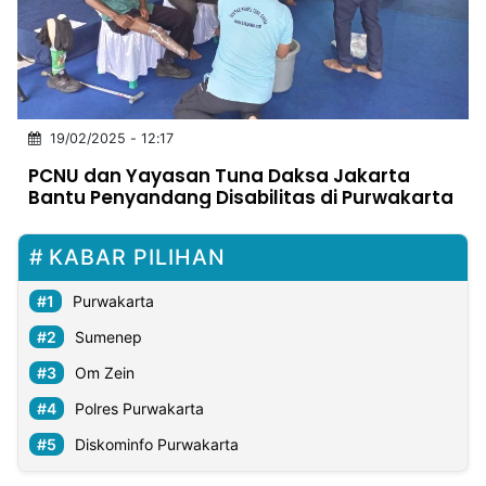
MULTIMEDIA
INDONESIA
Partner
19/02/2025 - 12:17
Insight
Suara
Lens
Daily
Jalan
Idealita
Kita
Dinamikapost.com
Radar
Seedbacklink
PCNU dan Yayasan Tuna Daksa Jakarta
NTB
Time
IDN
Jogja
Rakyat
News
Notice
Baru
Bantu Penyandang Disabilitas di Purwakarta
Follow
Kabarbaru
KABAR PILIHAN
Purwakarta
Sumenep
Om Zein
Polres Purwakarta
Diskominfo Purwakarta