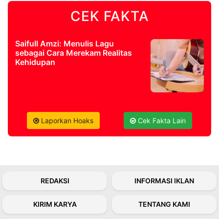
CEK FAKTA
©
Kabarbaru.co
-
2026
Saifull Amzi: Menulis Lagu
sebagai Cara Merekam Realitas
Kehidupan
PT.
Kabarbaru
Media
Holding
Laporkan Hoaks
Cek Fakta Lain
REDAKSI
INFORMASI IKLAN
KIRIM KARYA
TENTANG KAMI