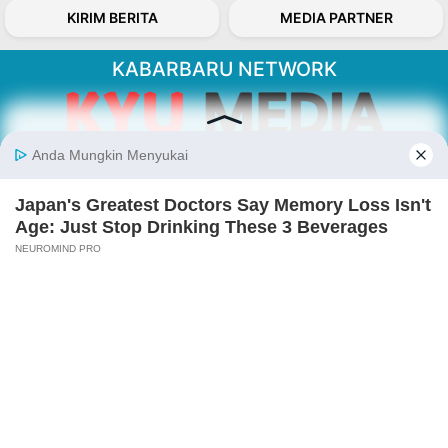
KIRIM BERITA
MEDIA PARTNER
KABARBARU NETWORK
About Our Kabarbaru.co
Kabarbaru.co menyajikan berita aktual dan
inspiratif dari sudut pandang berbaik sangka
serta terverifikasi dari sumber yang tepat.
Follow Kabarbaru