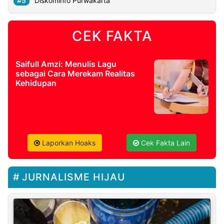
Diskominfo Purwakarta
CEK FAKTA
Saifull Amzi: Menulis Lagu
sebagai Cara Merekam Realitas
Kehidupan
Laporkan Hoaks
Cek Fakta Lain
JURNALISME HIJAU