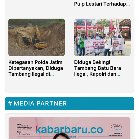
Pulp Lestari Terhadap
Poboya Tak Ada
Masyarakat Adat
Tambang Ilegal
Natinggir di Tano Batak
Ketegasan Polda Jatim
Diduga Bekingi
Dipertanyakan, Diduga
Tambang Batu Bara
Tambang Ilegal di
Ilegal, Kapolri dan
Tulungagung Masih
Panglima TNI Didesak
Beroperasi Meski
Segera Copot Pangdam
Sudah Dilaporkan
dan Kapolda Lampung
MEDIA PARTNER