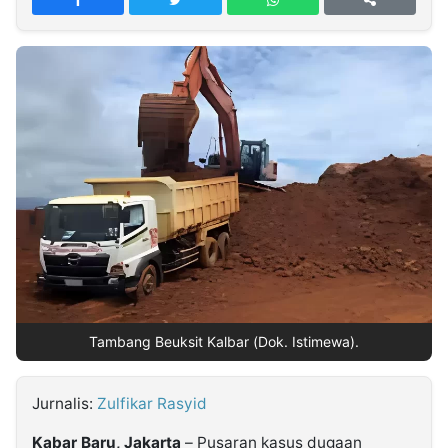
MULTIMEDIA
INDONESIA
Partner
Insight
Suara
Lens
Daily
Jalan
Idealita
Kita
Dinamikapost.com
Radar
Seedbacklink
NTB
Time
IDN
Jogja
Rakyat
News
Notice
Baru
Follow
Kabarbaru
Tambang Beuksit Kalbar (Dok. Istimewa).
Jurnalis:
Zulfikar Rasyid
Kabar Baru, Jakarta
– Pusaran kasus dugaan