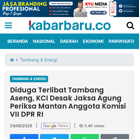
BERANDA
NASIONAL
DAERAH
EKONOMI
PARIWISATA
Informasi
KabarbaruTV
Kirim
Tentang
Tambang & Energi
Iklan
Berita
Kami
TAMBANG & ENERGI
Berita
Diduga Terlibat Tambang
Nasional
International
Olahraga
Entertainment
Daerah
Pariwisata
Kuliner
Kolom
Aseng, KCI Desak Jaksa Agung
Periksa Mantan Anggota Komisi
VII DPR RI
Network
24/06/2026
|
|
5.4K
views
PT
TREETAN