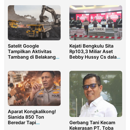
Bertindak Tegas
Satelit Google
Kejati Bengkulu Sita
Tampilkan Aktivitas
Rp103,3 Miliar Aset
Tambang di Belakang
Bebby Hussy Cs dalam
Kantor Bupati Sijunjung
Skandal korupsi
Tambang
Aparat Kongkalikong!
Sianida 850 Ton
Gerbang Tani Kecam
Beredar Tapi
Kekerasan PT. Toba
Wakapolda Sebut