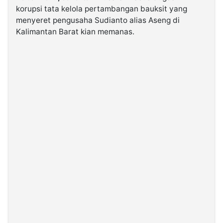
korupsi tata kelola pertambangan bauksit yang
menyeret pengusaha Sudianto alias Aseng di
©
Kalimantan Barat kian memanas.
Kabarbaru.co
-
2026
PT.
Kabarbaru
Media
Holding