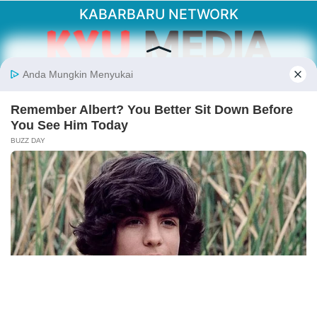
KABARBARU NETWORK
About Our Kabarbaru.co
Kabarbaru.co menyajikan berita aktual dan
inspiratif dari sudut pandang berbaik sangka
serta terverifikasi dari sumber yang tepat.
Follow Kabarbaru
Kabarbaru.co
Copyright © 2026. All rights reserved