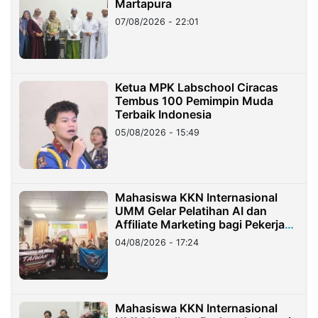
Martapura
07/08/2026 - 22:01
Ketua MPK Labschool Ciracas
Tembus 100 Pemimpin Muda
Terbaik Indonesia
05/08/2026 - 15:49
Mahasiswa KKN Internasional
UMM Gelar Pelatihan AI dan
Affiliate Marketing bagi Pekerja
Migran Indonesia di Taiwan
04/08/2026 - 17:24
Mahasiswa KKN Internasional