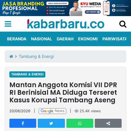
BERANDA
NASIONAL
DAERAH
EKONOMI
PARIWISATA
Informasi
KabarbaruTV
Kirim
Tentang
Tambang & Energi
Iklan
Berita
Kami
TAMBANG & ENERGI
Berita
Mantan Anggota Komisi VII DPR
Nasional
International
Olahraga
Entertainment
Daerah
Pariwisata
Kuliner
Kolom
RI Berinisial MA Diduga Terseret
Kasus Korupsi Tambang Aseng
Network
20/06/2026
|
|
25.4K
views
PT
TREETAN