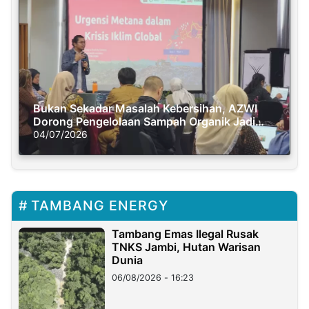
Bukan Sekadar Masalah Kebersihan, AZWI
Dorong Pengelolaan Sampah Organik Jadi
Solusi Krisis Iklim
04/07/2026
TAMBANG ENERGY
Tambang Emas Ilegal Rusak
TNKS Jambi, Hutan Warisan
Dunia
06/08/2026 - 16:23