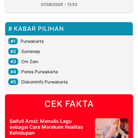
07/08/2026 - 13:52
KABAR PILIHAN
Purwakarta
Sumenep
Om Zein
Polres Purwakarta
Diskominfo Purwakarta
CEK FAKTA
Saifull Amzi: Menulis Lagu
sebagai Cara Merekam Realitas
Kehidupan