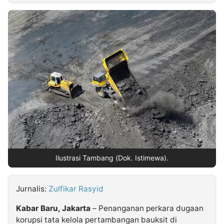
MULTIMEDIA
INDONESIA
Partner
Insight
Suara
Lens
Daily
Jalan
Idealita
Kita
Dinamikapost.com
Radar
Seedbacklink
NTB
Time
IDN
Jogja
Rakyat
News
Notice
Baru
Follow
Kabarbaru
Ilustrasi Tambang (Dok. Istimewa).
Jurnalis:
Zulfikar Rasyid
Kabar Baru, Jakarta
– Penanganan perkara dugaan
korupsi tata kelola pertambangan bauksit di