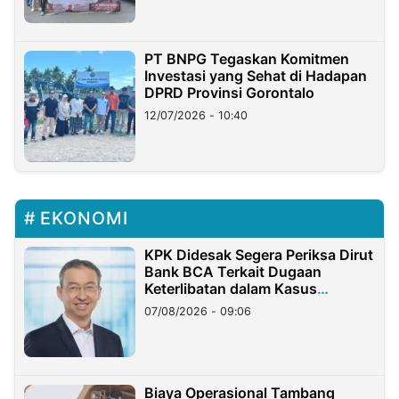
PT BNPG Tegaskan Komitmen
Investasi yang Sehat di Hadapan
DPRD Provinsi Gorontalo
12/07/2026 - 10:40
EKONOMI
KPK Didesak Segera Periksa Dirut
Bank BCA Terkait Dugaan
Keterlibatan dalam Kasus
Hilangnya Dana Nasabah Rp2,58
07/08/2026 - 09:06
Miliar
Biaya Operasional Tambang