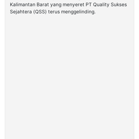
Kalimantan Barat yang menyeret PT Quality Sukses
Sejahtera (QSS) terus menggelinding.
©
Kabarbaru.co
-
2026
PT.
Kabarbaru
Media
Holding