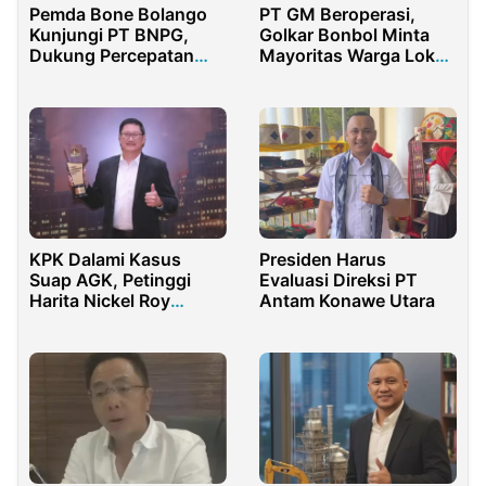
Pemda Bone Bolango
PT GM Beroperasi,
Kunjungi PT BNPG,
Golkar Bonbol Minta
Dukung Percepatan
Mayoritas Warga Lokal
Operasional Fasilitas
Jadi Pekerja
Strategis
KPK Dalami Kasus
Presiden Harus
Suap AGK, Petinggi
Evaluasi Direksi PT
Harita Nickel Roy
Antam Konawe Utara
Arman Arfandy Masuk
Radar