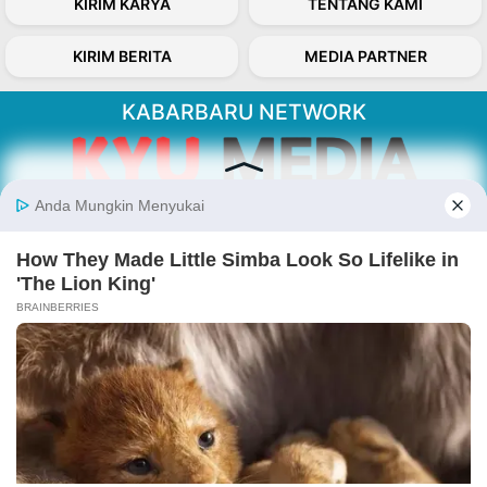
KIRIM KARYA
TENTANG KAMI
KIRIM BERITA
MEDIA PARTNER
KABARBARU NETWORK
About Our Kabarbaru.co
Kabarbaru.co menyajikan berita aktual dan
inspiratif dari sudut pandang berbaik sangka
serta terverifikasi dari sumber yang tepat.
Follow Kabarbaru