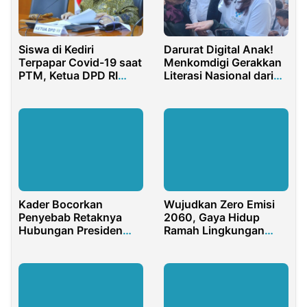
Darurat Digital Anak!
Siswa di Kediri
Menkomdigi Gerakkan
Terpapar Covid-19 saat
Literasi Nasional dari
PTM, Ketua DPD RI
Purwakarta
Minta Daerah Lain
Antisipasi
Kader Bocorkan
Wujudkan Zero Emisi
Penyebab Retaknya
2060, Gaya Hidup
Hubungan Presiden
Ramah Lingkungan
Jokowi dan PDIP
Serba Listrik Perlu
Disosialisasikan