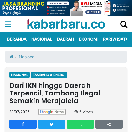
BERANDA
NASIONAL
DAERAH
EKONOMI
PARIWISATA
Informasi
KabarbaruTV
Kirim
Tentang
Nasional
Iklan
Berita
Kami
NASIONAL
TAMBANG & ENERGI
Berita
Dari IKN hingga Daerah
Nasional
International
Olahraga
Entertainment
Daerah
Pariwisata
Kuliner
Kolom
Terpencil, Tambang Ilegal
Semakin Merajalela
Network
31/07/2025
|
|
6
views
PT
TREETAN