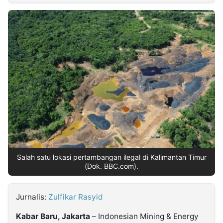
MULTIMEDIA
INDONESIA
Partner
Insight
Suara
Lens
Daily
Jalan
Idealita
Kita
Dinamikapost.com
Radar
Seedbacklink
NTB
Time
IDN
Jogja
Rakyat
News
Notice
Baru
Follow
Kabarbaru
Salah satu lokasi pertambangan ilegal di Kalimantan Timur
(Dok. BBC.com).
Jurnalis:
Zulfikar Rasyid
Kabar Baru, Jakarta
– Indonesian Mining & Energy