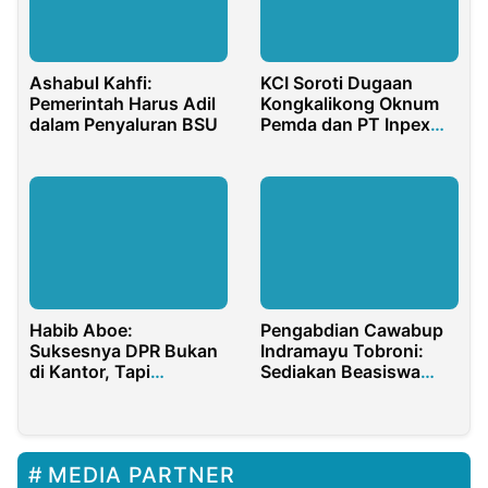
KCI Soroti Dugaan
Ashabul Kahfi:
Kongkalikong Oknum
Pemerintah Harus Adil
Pemda dan PT Inpex
dalam Penyaluran BSU
dalam Penentuan
Vendor Blok Masela
Habib Aboe:
Pengabdian Cawabup
Suksesnya DPR Bukan
Indramayu Tobroni:
di Kantor, Tapi
Sediakan Beasiswa
Mendengar Aspirasi
Kuliah Gratis, Lahirkan
Rakyat
Ribuan Sarjana
MEDIA PARTNER