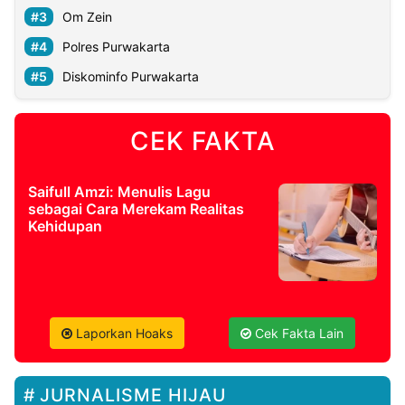
Om Zein
Polres Purwakarta
Diskominfo Purwakarta
CEK FAKTA
Saifull Amzi: Menulis Lagu
sebagai Cara Merekam Realitas
Kehidupan
Laporkan Hoaks
Cek Fakta Lain
JURNALISME HIJAU