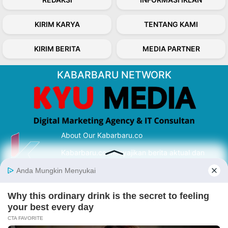
KIRIM KARYA
TENTANG KAMI
KIRIM BERITA
MEDIA PARTNER
KABARBARU NETWORK
About Our Kabarbaru.co
Kabarbaru.co menyajikan berita aktual dan
inspiratif dari sudut pandang berbaik sangka
serta terverifikasi dari sumber yang tepat.
Follow Kabarbaru