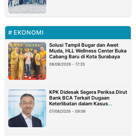
EKONOMI
Solusi Tampil Bugar dan Awet
Muda, HLL Wellness Center Buka
Cabang Baru di Kota Surabaya
08/08/2026 - 17:35
KPK Didesak Segera Periksa Dirut
Bank BCA Terkait Dugaan
Keterlibatan dalam Kasus
Hilangnya Dana Nasabah Rp2,58
07/08/2026 - 09:06
Miliar