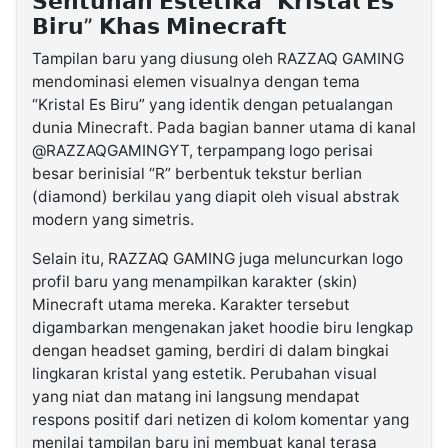
𝗦𝗲𝗻𝘁𝘂𝗵𝗮𝗻 𝗘𝘀𝘁𝗲𝘁𝗶𝗸𝗮 “𝗞𝗿𝗶𝘀𝘁𝗮𝗹 𝗘𝘀
𝗕𝗶𝗿𝘂” 𝗞𝗵𝗮𝘀 𝗠𝗶𝗻𝗲𝗰𝗿𝗮𝗳𝘁
Tampilan baru yang diusung oleh RAZZAQ GAMING
mendominasi elemen visualnya dengan tema
“Kristal Es Biru” yang identik dengan petualangan
dunia Minecraft. Pada bagian banner utama di kanal
@RAZZAQGAMINGYT, terpampang logo perisai
besar berinisial “R” berbentuk tekstur berlian
(diamond) berkilau yang diapit oleh visual abstrak
modern yang simetris.
Selain itu, RAZZAQ GAMING juga meluncurkan logo
profil baru yang menampilkan karakter (skin)
Minecraft utama mereka. Karakter tersebut
digambarkan mengenakan jaket hoodie biru lengkap
dengan headset gaming, berdiri di dalam bingkai
lingkaran kristal yang estetik. Perubahan visual
yang niat dan matang ini langsung mendapat
respons positif dari netizen di kolom komentar yang
menilai tampilan baru ini membuat kanal terasa