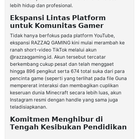
lebih hidup dan profesional.
𝗘𝗸𝘀𝗽𝗮𝗻𝘀𝗶 𝗟𝗶𝗻𝘁𝗮𝘀 𝗣𝗹𝗮𝘁𝗳𝗼𝗿𝗺
𝘂𝗻𝘁𝘂𝗸 𝗞𝗼𝗺𝘂𝗻𝗶𝘁𝗮𝘀 𝗚𝗮𝗺𝗲𝗿
Tidak hanya berfokus pada platform YouTube,
ekspansi RAZZAQ GAMING kini mulai merambah ke
ranah short-video TikTok melalui akun
@razzaqgaming.id. Akun tersebut tercatar
berkembang cukup pesat dan telah menggaet
hingga 896 pengikut serta 674 total suka dari para
pencinta game (seperti yang terlihat pada file Guna
mempererat interaksi dan membagikan cuplikan
keseruan dunia Minecraft secara lebih luas, akun
Instagram resmi dengan handle yang sama juga
teladisiapkanan.
𝗞𝗼𝗺𝗶𝘁𝗺𝗲𝗻 𝗠𝗲𝗻𝗴𝗵𝗶𝗯𝘂𝗿 𝗱𝗶
𝗧𝗲𝗻𝗴𝗮𝗵 𝗞𝗲𝘀𝗶𝗯𝘂𝗸𝗮𝗻 𝗣𝗲𝗻𝗱𝗶𝗱𝗶𝗸𝗮𝗻