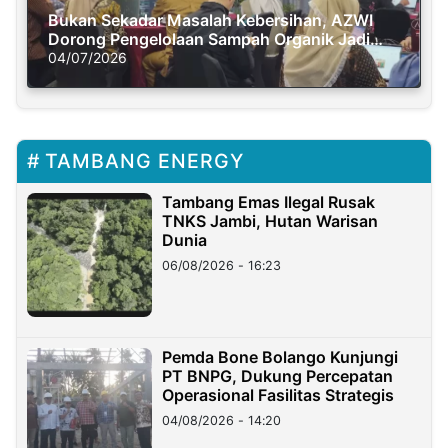
Bukan Sekadar Masalah Kebersihan, AZWI
Dorong Pengelolaan Sampah Organik Jadi
Solusi Krisis Iklim
04/07/2026
TAMBANG ENERGY
Tambang Emas Ilegal Rusak
TNKS Jambi, Hutan Warisan
Dunia
06/08/2026 - 16:23
Pemda Bone Bolango Kunjungi
PT BNPG, Dukung Percepatan
Operasional Fasilitas Strategis
04/08/2026 - 14:20