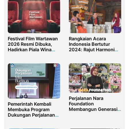
Festival Film Wartawan
Rangkaian Acara
2026 Resmi Dibuka,
Indonesia Bertutur
Hadirkan Piala Wina
2024: Rajut Harmoni
Armada Sukardi
Melalui Subak
Perjalanan Nara
Foundation
Pemerintah Kembali
Membangun Generasi
Membuka Program
Muda Peduli Sosial dan
Dukungan Perjalanan
Lingkungan
Interaksi Budaya