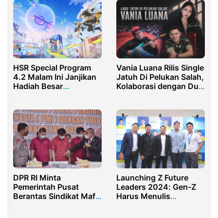
HSR Special Program
Vania Luana Rilis Single
4.2 Malam Ini Janjikan
Jatuh Di Pelukan Salah,
Hadiah Besar
Kolaborasi dengan Dua
Anniversary
Musisi
DPR RI Minta
Launching Z Future
Pemerintah Pusat
Leaders 2024: Gen-Z
Berantas Sindikat Mafia
Harus Menulis
PMI Ilegal di Perbatasan
Sejarahnya Sendiri