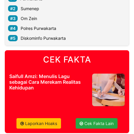
Sumenep
Om Zein
Polres Purwakarta
Diskominfo Purwakarta
CEK FAKTA
Saifull Amzi: Menulis Lagu
sebagai Cara Merekam Realitas
Kehidupan
Laporkan Hoaks
Cek Fakta Lain