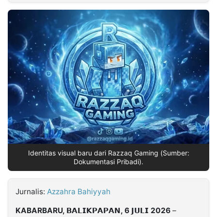
MULTIMEDIA
INDONESIA
Partner
Insight
Suara
Lens
Daily
Jalan
Idealita
Kita
Dinamikapost.com
Radar
Seedbacklink
NTB
Time
IDN
Jogja
Rakyat
News
Notice
Baru
Follow
Kabarbaru
Identitas visual baru dari Razzaq Gaming (Sumber:
Dokumentasi Pribadi).
Jurnalis:
Azzahra Bahiyyah
KABARBARU, 𝗕𝗔𝗟𝗜𝗞𝗣𝗔𝗣𝗔𝗡, 6 𝗝𝗨𝗟𝗜 2026
–