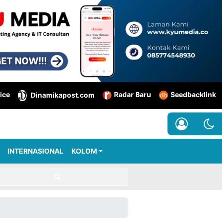
ice
Radar Baru
Seedbacklink
Dinamikapost.com
INTERNASIONAL
KOLOM