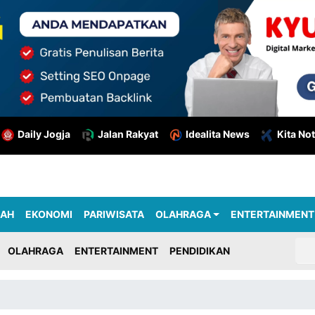
Daily Jogja
Jalan Rakyat
Idealita News
Kita Not
RAH
EKONOMI
PARIWISATA
OLAHRAGA
ENTERTAINMENT
OLAHRAGA
ENTERTAINMENT
PENDIDIKAN