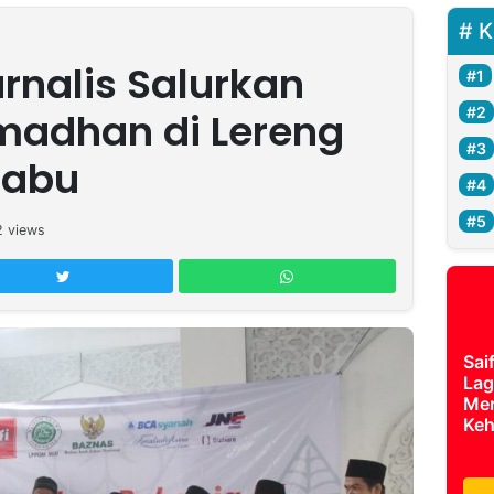
K
rnalis Salurkan
adhan di Lereng
babu
2
views
Sai
Lag
Mer
Keh