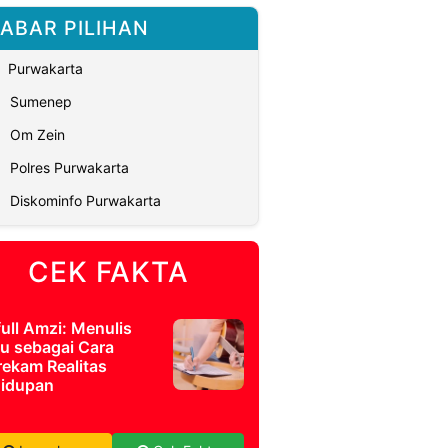
ABAR PILIHAN
Purwakarta
Sumenep
Om Zein
Polres Purwakarta
Diskominfo Purwakarta
CEK FAKTA
full Amzi: Menulis
u sebagai Cara
ekam Realitas
idupan