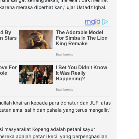
sini sangat senang sekali, mereka tidak melihat
karena merasa diperhatikan,” ujar Ustadz Iqbal.
llah khairan kepada para donatur dan JUFI atas
tan amal salih dan pahala yang terus mengalir,”
si masyarakat Kopeng adalah petani sayur
mereka adalah petani kecil yang berpenghasilan