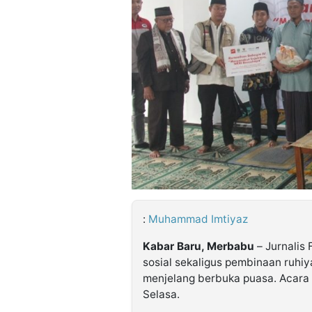
©
Kabarbaru.co
-
2026
PT.
Kabarbaru
Media
Holding
:
Muhammad Imtiyaz
Kabar Baru, Merbabu
– Jurnalis 
sosial sekaligus pembinaan ruhi
menjelang berbuka puasa. Acara 
Selasa.