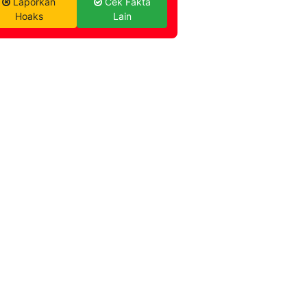
Laporkan
Cek Fakta
Hoaks
Lain