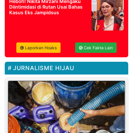
Heboh! Nikita Mirzani Mengaku
Diintimidasi di Rutan Usai Bahas
Kasus Eks Jampidsus
Laporkan Hoaks
Cek Fakta Lain
JURNALISME HIJAU