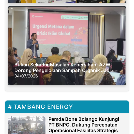
Bukan Sekadar Masalah Kebersihan, AZWI
Dorong Pengelolaan Sampah Organik Jadi
Solusi Krisis Iklim
04/07/2026
TAMBANG ENERGY
Pemda Bone Bolango Kunjungi
PT BNPG, Dukung Percepatan
Operasional Fasilitas Strategis