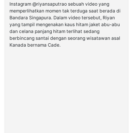
Instagram @riyansaputrao sebuah video yang
memperlihatkan momen tak terduga saat berada di
©
Bandara Singapura. Dalam video tersebut, Riyan
Kabarbaru.co
-
yang tampil mengenakan kaus hitam jaket abu-abu
2026
dan celana panjang hitam terlihat sedang
berbincang santai dengan seorang wisatawan asal
PT.
Kanada bernama Cade.
Kabarbaru
Media
Holding