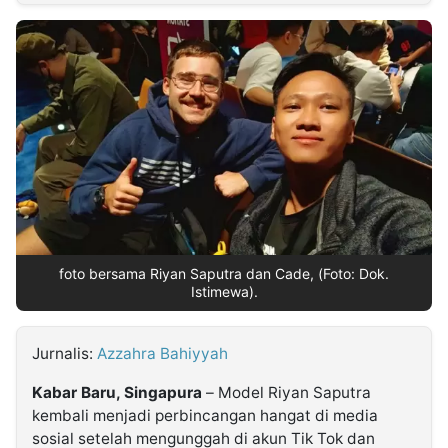
MULTIMEDIA
INDONESIA
Partner
Insight
Suara
Lens
Daily
Jalan
Idealita
Kita
Dinamikapost.com
Radar
Seedbacklink
NTB
Time
IDN
Jogja
Rakyat
News
Notice
Baru
Follow
Kabarbaru
foto bersama Riyan Saputra dan Cade, (Foto: Dok.
Istimewa).
Jurnalis:
Azzahra Bahiyyah
Kabar Baru, Singapura
– Model Riyan Saputra
kembali menjadi perbincangan hangat di media
sosial setelah mengunggah di akun Tik Tok dan