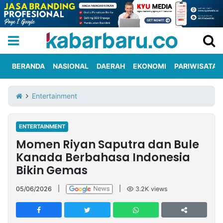
BERANDA
NASIONAL
DAERAH
EKONOMI
PARIWISATA
Informasi
KabarbaruTV
Kirim
Tentang
Entertainment
Iklan
Berita
Kami
ENTERTAINMENT
Berita
Momen Riyan Saputra dan Bule
Nasional
International
Olahraga
Entertainment
Daerah
Pariwisata
Kuliner
Kolom
Kanada Berbahasa Indonesia
Bikin Gemas
Network
05/06/2026
|
|
3.2K
views
PT
TREETAN