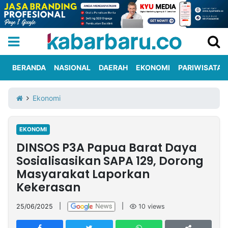
BERANDA
NASIONAL
DAERAH
EKONOMI
PARIWISATA
Informasi
KabarbaruTV
Kirim
Tentang
Ekonomi
Iklan
Berita
Kami
EKONOMI
Berita
DINSOS P3A Papua Barat Daya
Nasional
International
Olahraga
Entertainment
Daerah
Pariwisata
Kuliner
Kolom
Sosialisasikan SAPA 129, Dorong
Masyarakat Laporkan
Kekerasan
Network
25/06/2025
|
|
10
views
PT
TREETAN