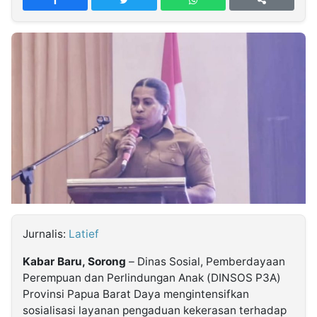
MULTIMEDIA
INDONESIA
Partner
Insight
Suara
Lens
Daily
Jalan
Idealita
Kita
Dinamikapost.com
Radar
Seedbacklink
NTB
Time
IDN
Jogja
Rakyat
News
Notice
Baru
Follow
Kabarbaru
Jurnalis:
Latief
Kabar Baru, Sorong
– Dinas Sosial, Pemberdayaan
Perempuan dan Perlindungan Anak (DINSOS P3A)
Provinsi Papua Barat Daya mengintensifkan
sosialisasi layanan pengaduan kekerasan terhadap