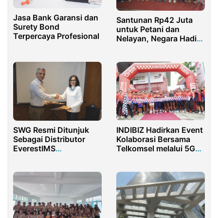
Jasa Bank Garansi dan
Santunan Rp42 Juta
Surety Bond
untuk Petani dan
Terpercaya Profesional
Nelayan, Negara Hadir
di Saat Duka
SWG Resmi Ditunjuk
INDIBIZ Hadirkan Event
Sebagai Distributor
Kolaborasi Bersama
EverestIMS
Telkomsel melalui 5G
Technologies di
Fest Fun Run
Indonesia