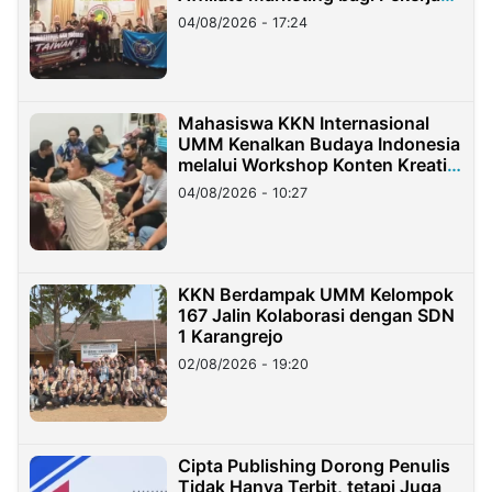
Migran Indonesia di Taiwan
04/08/2026 - 17:24
Mahasiswa KKN Internasional
UMM Kenalkan Budaya Indonesia
melalui Workshop Konten Kreatif
di Taiwan
04/08/2026 - 10:27
KKN Berdampak UMM Kelompok
167 Jalin Kolaborasi dengan SDN
1 Karangrejo
02/08/2026 - 19:20
Cipta Publishing Dorong Penulis
Tidak Hanya Terbit, tetapi Juga