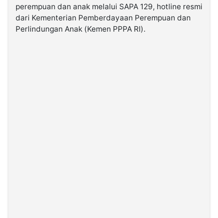
perempuan dan anak melalui SAPA 129, hotline resmi
dari Kementerian Pemberdayaan Perempuan dan
©
Perlindungan Anak (Kemen PPPA RI).
Kabarbaru.co
-
2026
PT.
Kabarbaru
Media
Holding