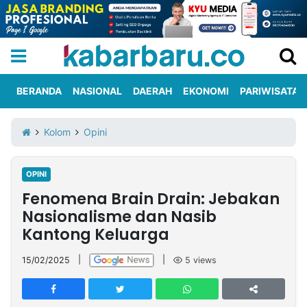
BERANDA
NASIONAL
DAERAH
EKONOMI
PARIWISATA
Informasi
KabarbaruTV
Kirim
Tentang
Kolom
Opini
Iklan
Berita
Kami
OPINI
Berita
Fenomena Brain Drain: Jebakan
Nasional
International
Olahraga
Entertainment
Daerah
Pariwisata
Kuliner
Kolom
Nasionalisme dan Nasib
Kantong Keluarga
Network
15/02/2025
|
|
5
views
PT
TREETAN