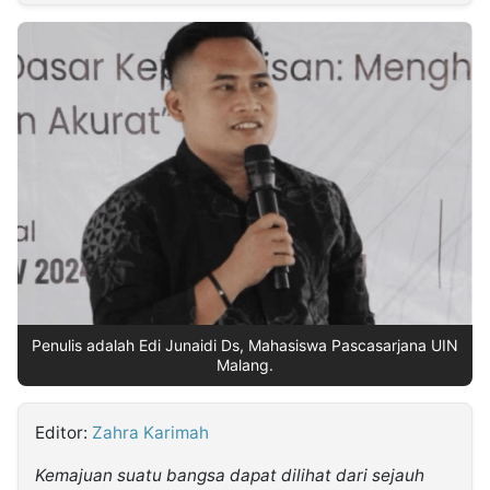
MULTIMEDIA
INDONESIA
Partner
Insight
Suara
Lens
Daily
Jalan
Idealita
Kita
Dinamikapost.com
Radar
Seedbacklink
NTB
Time
IDN
Jogja
Rakyat
News
Notice
Baru
Follow
Kabarbaru
Penulis adalah Edi Junaidi Ds, Mahasiswa Pascasarjana UIN
Malang.
Editor:
Zahra Karimah
Kemajuan suatu bangsa dapat dilihat dari sejauh