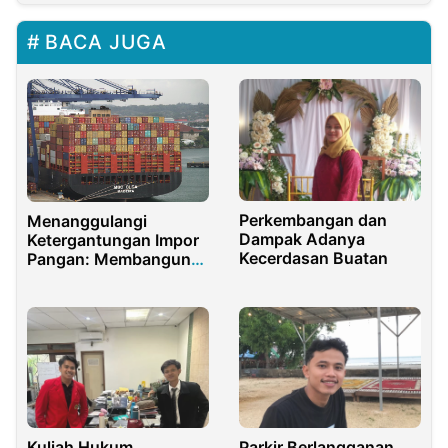
BACA JUGA
Perkembangan dan
Menanggulangi
Dampak Adanya
Ketergantungan Impor
Kecerdasan Buatan
Pangan: Membangun
Ketahanan Pangan
Indonesia
Kuliah Hukum
Parkir Berlangganan