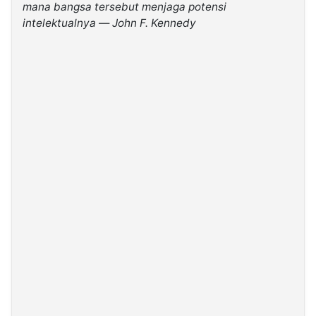
mana bangsa tersebut menjaga potensi
intelektualnya
—
John F. Kennedy
©
Kabarbaru.co
-
2026
PT.
Kabarbaru
Media
Holding