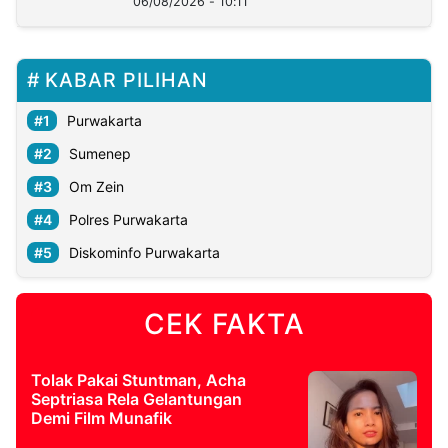
06/08/2026 - 10:11
KABAR PILIHAN
Purwakarta
Sumenep
Om Zein
Polres Purwakarta
Diskominfo Purwakarta
CEK FAKTA
Tolak Pakai Stuntman, Acha
Septriasa Rela Gelantungan
Demi Film Munafik