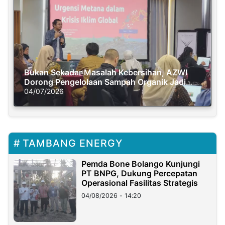
Bukan Sekadar Masalah Kebersihan, AZWI
Dorong Pengelolaan Sampah Organik Jadi
Solusi Krisis Iklim
04/07/2026
TAMBANG ENERGY
Pemda Bone Bolango Kunjungi
PT BNPG, Dukung Percepatan
Operasional Fasilitas Strategis
04/08/2026 - 14:20