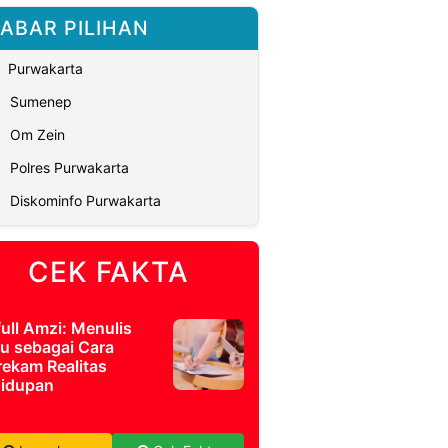
ABAR PILIHAN
Purwakarta
Sumenep
Om Zein
Polres Purwakarta
Diskominfo Purwakarta
CEK FAKTA
full Amzi: Menulis
u sebagai Cara
ekam Realitas
idupan