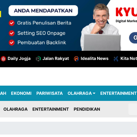
Daily Jogja
Jalan Rakyat
Idealita News
Kita Not
RAH
EKONOMI
PARIWISATA
OLAHRAGA
ENTERTAINMENT
OLAHRAGA
ENTERTAINMENT
PENDIDIKAN