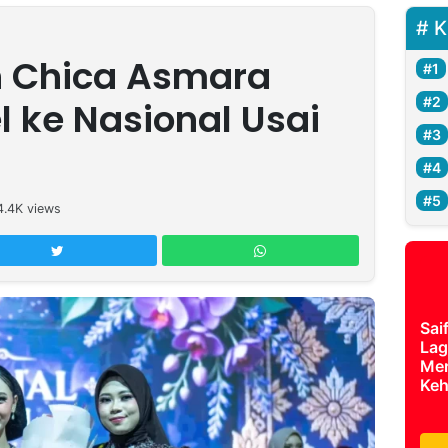
K
n Chica Asmara
l ke Nasional Usai
4.4K
views
Sai
Lag
Mer
Keh