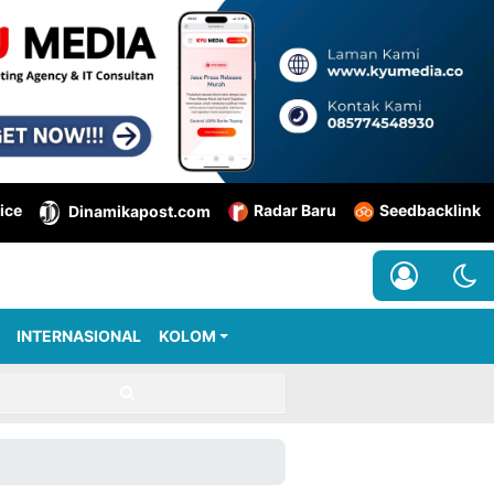
ice
Radar Baru
Seedbacklink
Dinamikapost.com
INTERNASIONAL
KOLOM