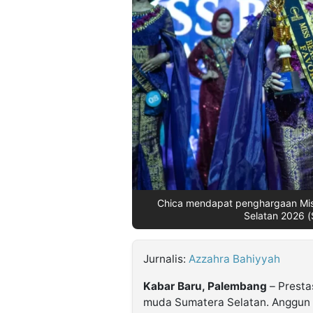
©
Kabarbaru.co
-
2026
PT.
Kabarbaru
Media
Holding
Chica mendapat penghargaan Miss
Selatan 2026 (
Jurnalis:
Azzahra Bahiyyah
Kabar Baru, Palembang
– Presta
muda Sumatera Selatan. Anggun I