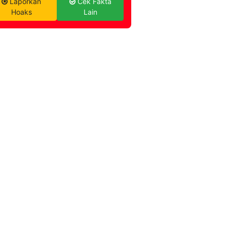
Laporkan
Cek Fakta
Hoaks
Lain