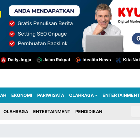
Daily Jogja
Jalan Rakyat
Idealita News
Kita Not
RAH
EKONOMI
PARIWISATA
OLAHRAGA
ENTERTAINMENT
OLAHRAGA
ENTERTAINMENT
PENDIDIKAN