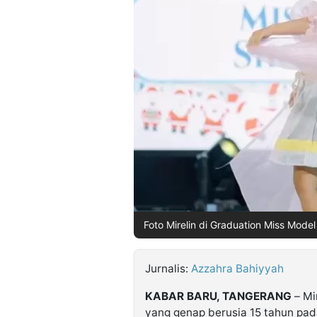
©
Kabarbaru.co
-
2026
PT.
Kabarbaru
Media
Holding
Foto Mirelin di Graduation Miss Mode
Jurnalis:
Azzahra Bahiyyah
KABAR BARU, TANGERANG
– Mi
yang genap berusia 15 tahun pada