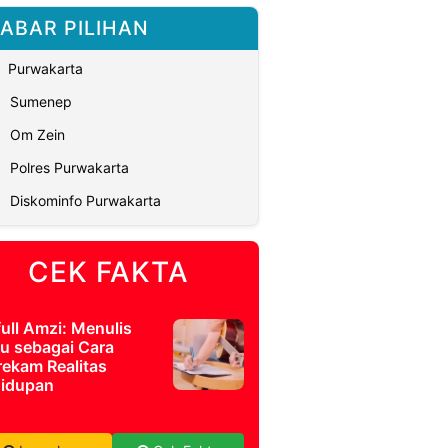
ABAR PILIHAN
Purwakarta
Sumenep
Om Zein
Polres Purwakarta
Diskominfo Purwakarta
CEK FAKTA
full Amzi: Menulis
u sebagai Cara
ekam Realitas
idupan