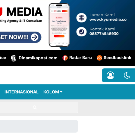
ice
Radar Baru
Seedbacklink
Dinamikapost.com
INTERNASIONAL
KOLOM