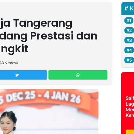
K
aja Tangerang
dang Prestasi dan
ngkit
1.3K
views
Sai
Lag
Mer
Keh