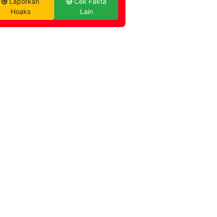
Laporkan
Cek Fakta
Hoaks
Lain