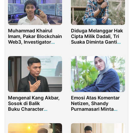
Muhammad Khairul
Diduga Melanggar Hak
Imam, Pakar Blockchain
Cipta Milik Dadali, Tri
Web3, Investigator
Suaka Diminta Ganti
Kripto Berpengaruh
Rugi 2M
Anonim
Mengenal Kang Akbar,
Emosi Atas Komentar
Sosok di Balik
Netizen, Shandy
Buku Character
Purnamasari Minta
Building Level Up!
Maaf