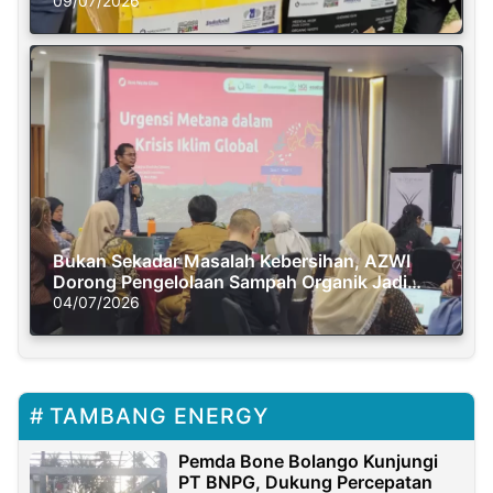
Semasa Piknik
09/07/2026
Bukan Sekadar Masalah Kebersihan, AZWI
Dorong Pengelolaan Sampah Organik Jadi
Solusi Krisis Iklim
04/07/2026
TAMBANG ENERGY
Pemda Bone Bolango Kunjungi
PT BNPG, Dukung Percepatan