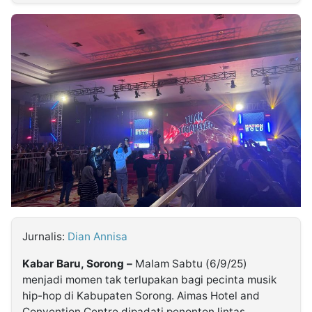
MULTIMEDIA
INDONESIA
Partner
Insight
Suara
Lens
Daily
Jalan
Idealita
Kita
Dinamikapost.com
Radar
Seedbacklink
NTB
Time
IDN
Jogja
Rakyat
News
Notice
Baru
Follow
Kabarbaru
Jurnalis:
Dian Annisa
Kabar Baru, Sorong –
Malam Sabtu (6/9/25)
menjadi momen tak terlupakan bagi pecinta musik
hip-hop di Kabupaten Sorong. Aimas Hotel and
Convention Centre dipadati penonton lintas