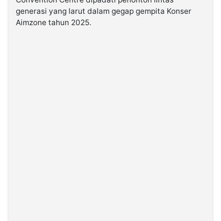
generasi yang larut dalam gegap gempita Konser
Aimzone tahun 2025.
©
Kabarbaru.co
-
2026
PT.
Kabarbaru
Media
Holding