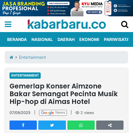
BERANDA
NASIONAL
DAERAH
EKONOMI
PARIWISATA
Informasi
KabarbaruTV
Kirim
Tentang
Entertainment
Iklan
Berita
Kami
ENTERTAINMENT
Berita
Gemerlap Konser Aimzone
Nasional
International
Olahraga
Entertainment
Daerah
Pariwisata
Kuliner
Kolom
Bakar Semangat Pecinta Musik
Hip-hop di Aimas Hotel
Network
07/09/2025
|
|
2
views
PT
TREETAN