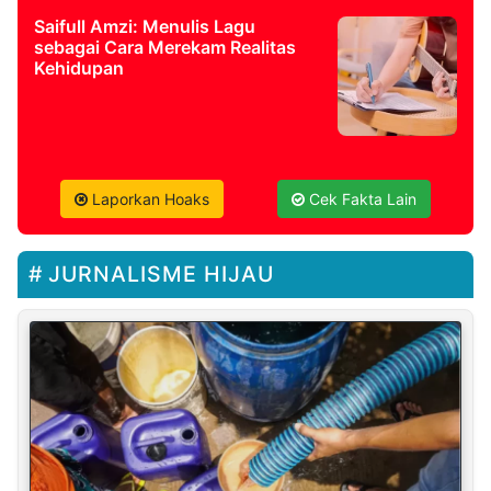
Saifull Amzi: Menulis Lagu
sebagai Cara Merekam Realitas
Kehidupan
Laporkan Hoaks
Cek Fakta Lain
JURNALISME HIJAU