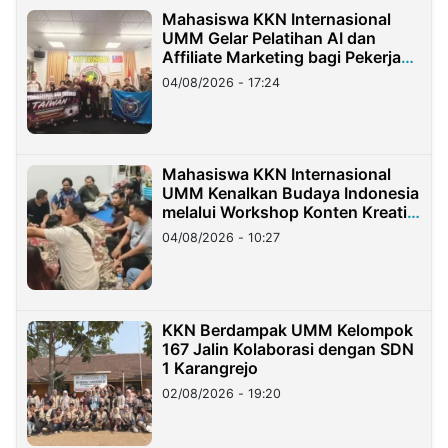
Mahasiswa KKN Internasional
UMM Gelar Pelatihan AI dan
Affiliate Marketing bagi Pekerja
Migran Indonesia di Taiwan
04/08/2026 - 17:24
Mahasiswa KKN Internasional
UMM Kenalkan Budaya Indonesia
melalui Workshop Konten Kreatif
di Taiwan
04/08/2026 - 10:27
KKN Berdampak UMM Kelompok
167 Jalin Kolaborasi dengan SDN
1 Karangrejo
02/08/2026 - 19:20