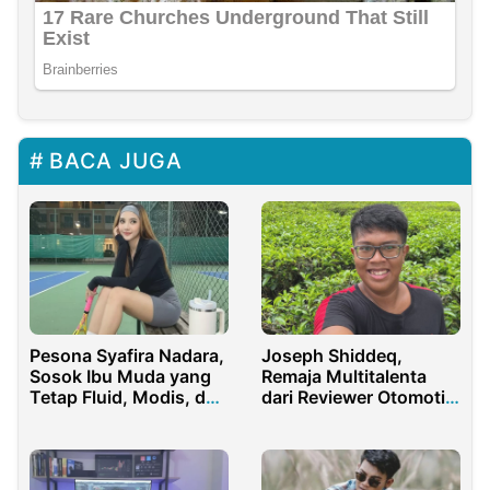
BACA JUGA
Pesona Syafira Nadara,
Joseph Shiddeq,
Sosok Ibu Muda yang
Remaja Multitalenta
Tetap Fluid, Modis, dan
dari Reviewer Otomotif
Elegan
hingga Eksplorator
Musik AI