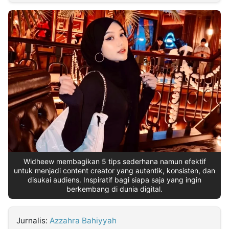
MULTIMEDIA
INDONESIA
Partner
Insight
Suara
Lens
Daily
Jalan
Idealita
Kita
Radar
Seedbacklink
NTB
Time
IDN
Jogja
Rakyat
News
Notice
Baru
Follow
Kabarbaru
Widheew membagikan 5 tips sederhana namun efektif
untuk menjadi content creator yang autentik, konsisten, dan
disukai audiens. Inspiratif bagi siapa saja yang ingin
berkembang di dunia digital.
Jurnalis:
Azzahra Bahiyyah