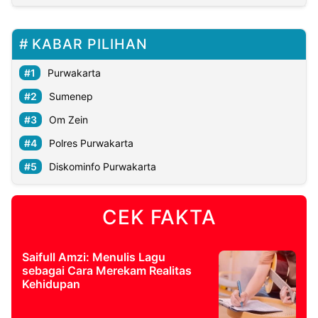
KABAR PILIHAN
Purwakarta
Sumenep
Om Zein
Polres Purwakarta
Diskominfo Purwakarta
CEK FAKTA
Saifull Amzi: Menulis Lagu
sebagai Cara Merekam Realitas
Kehidupan