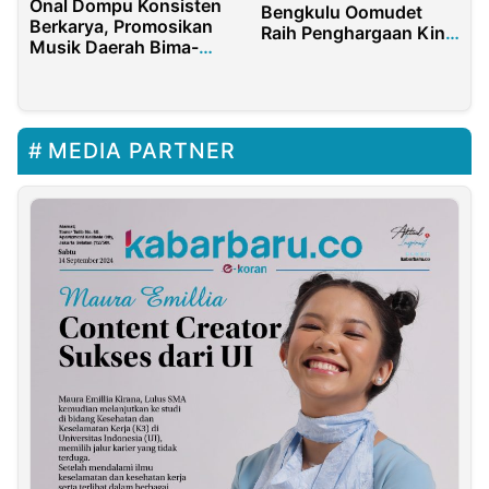
Onal Dompu Konsisten
Bengkulu Oomudet
Berkarya, Promosikan
Raih Penghargaan King
Musik Daerah Bima-
of the Night TikTok
Dompu di Era Digital
2025
MEDIA PARTNER