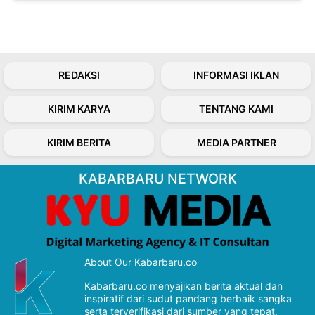
REDAKSI
INFORMASI IKLAN
KIRIM KARYA
TENTANG KAMI
KIRIM BERITA
MEDIA PARTNER
KABARBARU NETWORK
About Our Kabarbaru.co
Kabarbaru.co menyajikan berita aktual dan
inspiratif dari sudut pandang berbaik sangka
serta terverifikasi dari sumber yang tepat.