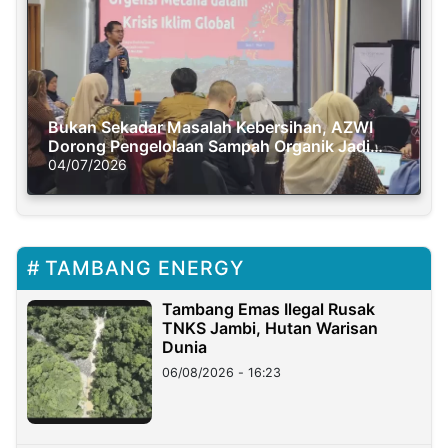
Bukan Sekadar Masalah Kebersihan, AZWI
Dorong Pengelolaan Sampah Organik Jadi
Solusi Krisis Iklim
04/07/2026
TAMBANG ENERGY
Tambang Emas Ilegal Rusak
TNKS Jambi, Hutan Warisan
Dunia
06/08/2026 - 16:23