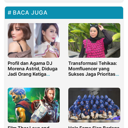
BACA JUGA
Profil dan Agama DJ
Transformasi Tehikaa:
Morena Astrid, Diduga
Momfluencer yang
Jadi Orang Ketiga
Sukses Jaga Prioritas
Dalam Kasus
Keluarga dan
Perceraian Vicky Zainal
Komunitas di Sosial
Media
Film Thor Love and
Hola Fame Siap Berlaga