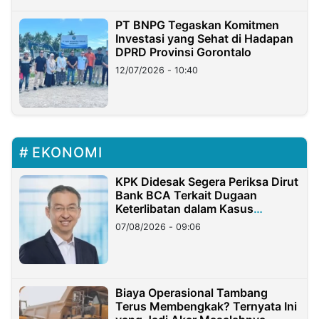
PT BNPG Tegaskan Komitmen
Investasi yang Sehat di Hadapan
DPRD Provinsi Gorontalo
12/07/2026 - 10:40
EKONOMI
KPK Didesak Segera Periksa Dirut
Bank BCA Terkait Dugaan
Keterlibatan dalam Kasus
Hilangnya Dana Nasabah Rp2,58
07/08/2026 - 09:06
Miliar
Biaya Operasional Tambang
Terus Membengkak? Ternyata Ini