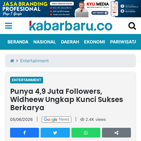
BERANDA
NASIONAL
DAERAH
EKONOMI
PARIWISATA
Informasi
KabarbaruTV
Kirim
Tentang
Entertainment
Iklan
Berita
Kami
ENTERTAINMENT
Berita
Punya 4,9 Juta Followers,
Nasional
International
Olahraga
Entertainment
Daerah
Pariwisata
Kuliner
Kolom
Widheew Ungkap Kunci Sukses
Berkarya
Network
05/06/2026
|
|
2.4K
views
PT
TREETAN