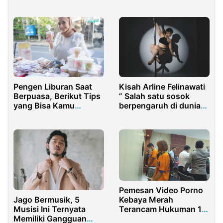
sekaligus Berkreasi
dengan Show
Spektakuler
Pengen Liburan Saat
Kisah Arline Felinawati
Berpuasa, Berikut Tips
” Salah satu sosok
yang Bisa Kamu
berpengaruh di dunia
Pelajari
Pole dancing ” Hadapi
Teror Akun Palsu Pilih
Memaafkan
Pemesan Video Porno
Kebaya Merah
Jago Bermusik, 5
Terancam Hukuman 15
Musisi Ini Ternyata
Tahun Penjara
Memiliki Gangguan