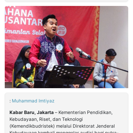
MULTIMEDIA
INDONESIA
Partner
Insight
Suara
Lens
Daily
Jalan
Idealita
Kita
Dinamikapost.com
Radar
Seedbacklink
NTB
Time
IDN
Jogja
Rakyat
News
Notice
Baru
Follow
Kabarbaru
:
Muhammad Imtiyaz
Kabar Baru, Jakarta
– Kementerian Pendidikan,
Kebudayaan, Riset, dan Teknologi
(Kemendikbudristek) melalui Direktorat Jenderal
Kebudayaan kembali menggelar audisi bagi putra-