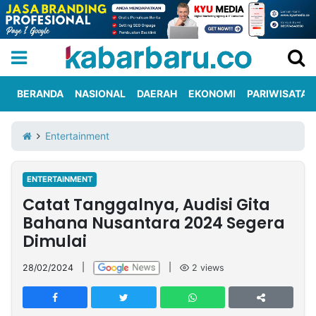
BERANDA
NASIONAL
DAERAH
EKONOMI
PARIWISATA
Informasi
KabarbaruTV
Kirim
Tentang
Entertainment
Iklan
Berita
Kami
ENTERTAINMENT
Berita
Catat Tanggalnya, Audisi Gita
Nasional
International
Olahraga
Entertainment
Daerah
Pariwisata
Kuliner
Kolom
Bahana Nusantara 2024 Segera
Dimulai
Network
28/02/2024
|
|
2
views
PT
TREETAN