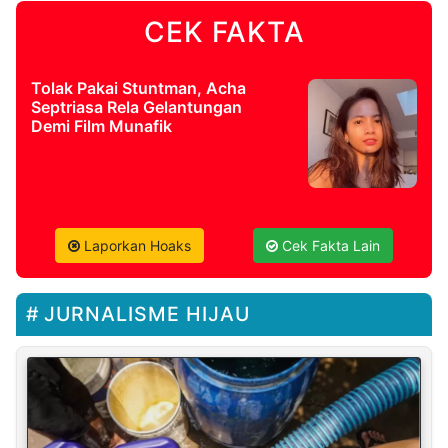
CEK FAKTA
Tolak Pakai Stuntman, Acha
Septriasa Rela Gelantungan
Demi Film Munafik
Laporkan Hoaks
Cek Fakta Lain
JURNALISME HIJAU