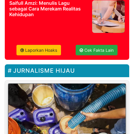
Saifull Amzi: Menulis Lagu
sebagai Cara Merekam Realitas
Kehidupan
Laporkan Hoaks
Cek Fakta Lain
JURNALISME HIJAU