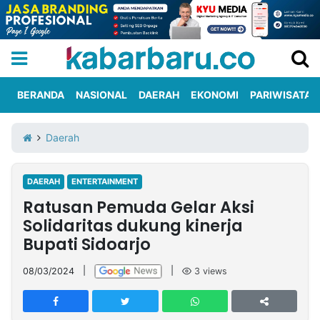
BERANDA
NASIONAL
DAERAH
EKONOMI
PARIWISATA
Informasi
KabarbaruTV
Kirim
Tentang
Daerah
Iklan
Berita
Kami
DAERAH
ENTERTAINMENT
Berita
Ratusan Pemuda Gelar Aksi
Nasional
International
Olahraga
Entertainment
Daerah
Pariwisata
Kuliner
Kolom
Solidaritas dukung kinerja
Bupati Sidoarjo
Network
08/03/2024
|
|
3
views
PT
TREETAN