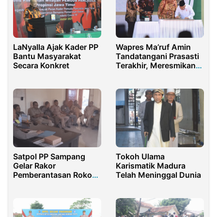
Wapres Ma’ruf Amin
LaNyalla Ajak Kader PP
Tandatangani Prasasti
Bantu Masyarakat
Terakhir, Meresmikan
Secara Konkret
Universitas Darul
Ma’arif Indramayu
Satpol PP Sampang
Tokoh Ulama
Gelar Rakor
Karismatik Madura
Pemberantasan Rokok
Telah Meninggal Dunia
Ilegal