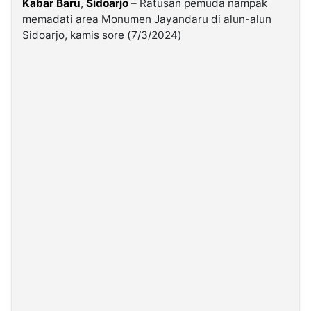
Kabar Baru
,
Sidoarjo
– Ratusan pemuda nampak
memadati area Monumen Jayandaru di alun-alun
Sidoarjo, kamis sore (7/3/2024)
©
Kabarbaru.co
-
2026
PT.
Kabarbaru
Media
Holding