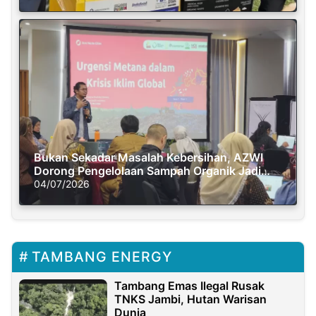
Bukan Sekadar Masalah Kebersihan, AZWI
Dorong Pengelolaan Sampah Organik Jadi
Solusi Krisis Iklim
04/07/2026
TAMBANG ENERGY
Tambang Emas Ilegal Rusak
TNKS Jambi, Hutan Warisan
Dunia