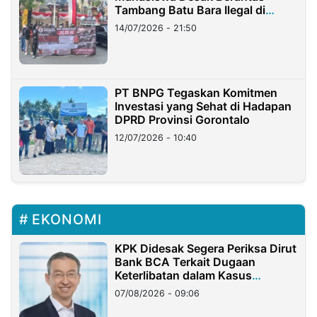
Tambang Batu Bara Ilegal di
Lampung
14/07/2026 - 21:50
PT BNPG Tegaskan Komitmen
Investasi yang Sehat di Hadapan
DPRD Provinsi Gorontalo
12/07/2026 - 10:40
EKONOMI
KPK Didesak Segera Periksa Dirut
Bank BCA Terkait Dugaan
Keterlibatan dalam Kasus
Hilangnya Dana Nasabah Rp2,58
07/08/2026 - 09:06
Miliar