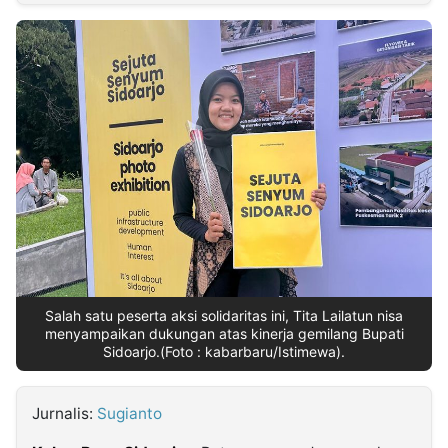
MULTIMEDIA
INDONESIA
Partner
Insight
Suara
Lens
Daily
Jalan
Idealita
Kita
Radar
Seedbacklink
NTB
Time
IDN
Jogja
Rakyat
News
Notice
Baru
Follow
Kabarbaru
Salah satu peserta aksi solidaritas ini, Tita Lailatun nisa
menyampaikan dukungan atas kinerja gemilang Bupati
Sidoarjo.(Foto : kabarbaru/Istimewa).
Jurnalis:
Sugianto