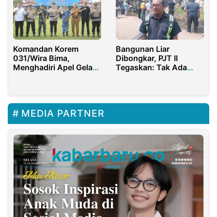
Komandan Korem
Bangunan Liar
031/Wira Bima,
Dibongkar, PJT II
Menghadiri Apel Gelar
Tegaskan: Tak Ada
Pasukan Operasi
Kompensasi di Lahan
Keselamatan Lancang
Negara
Kuning 2025
MEDIA PARTNER