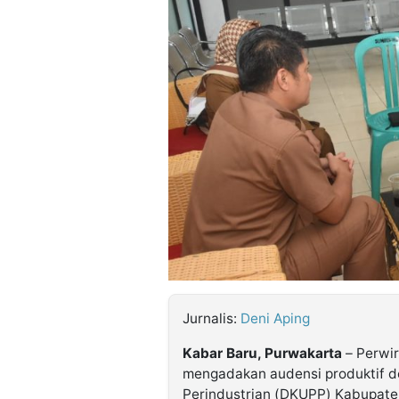
©
Kabarbaru.co
-
2026
PT.
Kabarbaru
Media
Holding
Jurnalis:
Deni Aping
Kabar Baru, Purwakarta
– Perwir
mengadakan audensi produktif 
Perindustrian (DKUPP) Kabupate