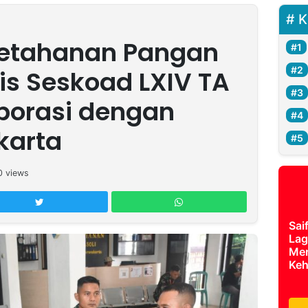
K
Ketahanan Pangan
is Seskoad LXIV TA
borasi dengan
karta
0
views
Sai
Lag
Mer
Keh