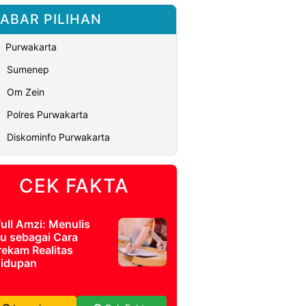
ABAR PILIHAN
Purwakarta
Sumenep
Om Zein
Polres Purwakarta
Diskominfo Purwakarta
CEK FAKTA
full Amzi: Menulis
u sebagai Cara
ekam Realitas
idupan