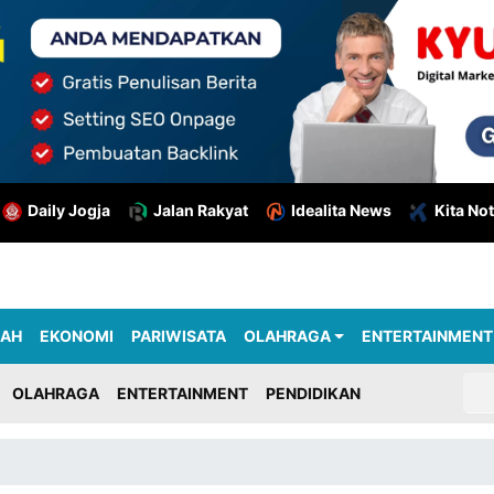
Daily Jogja
Jalan Rakyat
Idealita News
Kita Not
RAH
EKONOMI
PARIWISATA
OLAHRAGA
ENTERTAINMENT
OLAHRAGA
ENTERTAINMENT
PENDIDIKAN