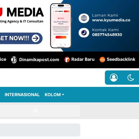
ice
Radar Baru
Seedbacklink
Dinamikapost.com
INTERNASIONAL
KOLOM