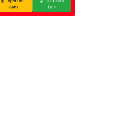
Laporkan
Cek Fakta
Hoaks
Lain