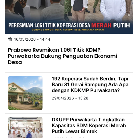
MULTIMEDIA
INDONESIA
Partner
16/05/2026 - 14:44
Insight
Suara
Lens
Daily
Jalan
Idealita
Kita
Radar
Seedbacklink
Prabowo Resmikan 1.061 Titik KDMP,
NTB
Time
IDN
Jogja
Rakyat
News
Notice
Baru
Purwakarta Dukung Penguatan Ekonomi
Desa
Follow
Kabarbaru
192 Koperasi Sudah Berdiri, Tapi
Baru 31 Gerai Rampung Ada Apa
dengan KDKMP Purwakarta?
29/04/2026 - 13:28
DKUPP Purwakarta Tingkatkan
Kapasitas SDM Koperasi Merah
Putih Lewat Bimtek