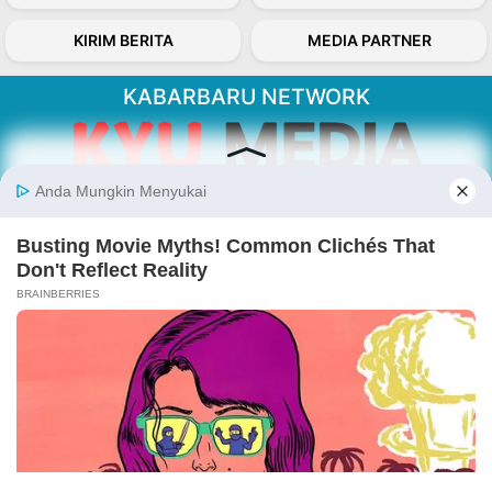
KIRIM BERITA
MEDIA PARTNER
KABARBARU NETWORK
About Our Kabarbaru.co
Kabarbaru.co menyajikan berita aktual dan
inspiratif dari sudut pandang berbaik sangka
serta terverifikasi dari sumber yang tepat.
Follow Kabarbaru