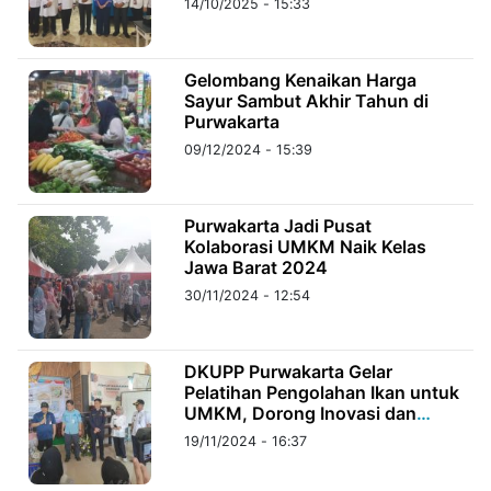
14/10/2025 - 15:33
©
Kabarbaru.co
Gelombang Kenaikan Harga
-
2026
Sayur Sambut Akhir Tahun di
Purwakarta
09/12/2024 - 15:39
PT.
Kabarbaru
Media
Holding
Purwakarta Jadi Pusat
Kolaborasi UMKM Naik Kelas
Jawa Barat 2024
30/11/2024 - 12:54
DKUPP Purwakarta Gelar
Pelatihan Pengolahan Ikan untuk
UMKM, Dorong Inovasi dan
Pemasaran Digital
19/11/2024 - 16:37