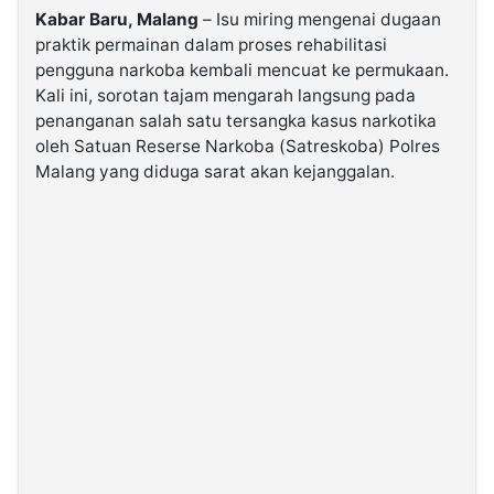
Kabar Baru, Malang
– Isu miring mengenai dugaan
praktik permainan dalam proses rehabilitasi
©
pengguna narkoba kembali mencuat ke permukaan.
Kabarbaru.co
-
Kali ini, sorotan tajam mengarah langsung pada
2026
penanganan salah satu tersangka kasus narkotika
oleh Satuan Reserse Narkoba (Satreskoba) Polres
PT.
Malang yang diduga sarat akan kejanggalan.
Kabarbaru
Media
Holding