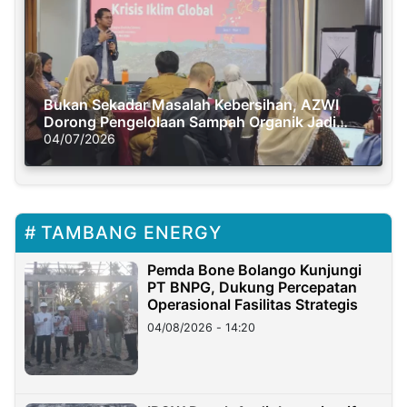
Bukan Sekadar Masalah Kebersihan, AZWI
Dorong Pengelolaan Sampah Organik Jadi
Solusi Krisis Iklim
04/07/2026
TAMBANG ENERGY
Pemda Bone Bolango Kunjungi
PT BNPG, Dukung Percepatan
Operasional Fasilitas Strategis
04/08/2026 - 14:20