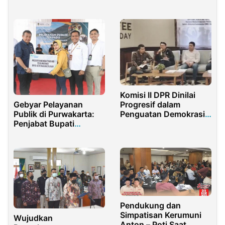
Kapal Lembar-
Malang
Padangbai
Komisi II DPR Dinilai
Gebyar Pelayanan
Progresif dalam
Publik di Purwakarta:
Penguatan Demokrasi
Penjabat Bupati
dan Birokrasi
Serahkan Bantuan dan
Tingkatkan Pelayanan
Pendukung dan
Simpatisan Kerumuni
Wujudkan
Anton – Poti Saat