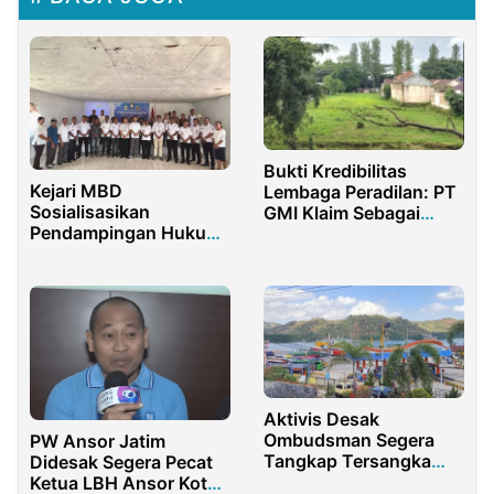
Bukti Kredibilitas
Kejari MBD
Lembaga Peradilan: PT
Sosialisasikan
GMI Klaim Sebagai
Pendampingan Hukum
Pemilik Sah Lahan
Pengelolaan Dana Desa
SMAK Dago Bandung
kepada Kades se-
Kecamatan Moa
Aktivis Desak
Ombudsman Segera
PW Ansor Jatim
Tangkap Tersangka
Didesak Segera Pecat
Pungli Sewa Kasur
Ketua LBH Ansor Kota