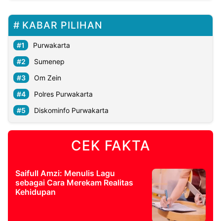
KABAR PILIHAN
Purwakarta
Sumenep
Om Zein
Polres Purwakarta
Diskominfo Purwakarta
CEK FAKTA
Saifull Amzi: Menulis Lagu
sebagai Cara Merekam Realitas
Kehidupan