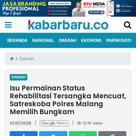
BERANDA
NASIONAL
DAERAH
EKONOMI
PARIWISATA
Informasi
KabarbaruTV
Kirim
Tentang
Daerah
Iklan
Berita
Kami
DAERAH
Berita
Isu Permainan Status
Nasional
International
Olahraga
Entertainment
Daerah
Pariwisata
Kuliner
Kolom
Rehabilitasi Tersangka Mencuat,
Satreskoba Polres Malang
Memilih Bungkam
Network
02/07/2026
|
|
12.1K
views
PT
TREETAN