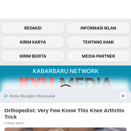
REDAKSI
INFORMASI IKLAN
KIRIM KARYA
TENTANG KAMI
KIRIM BERITA
MEDIA PARTNER
KABARBARU NETWORK
About Our Kabarbaru.co
Kabarbaru.co menyajikan berita aktual dan
inspiratif dari sudut pandang berbaik sangka
serta terverifikasi dari sumber yang tepat.