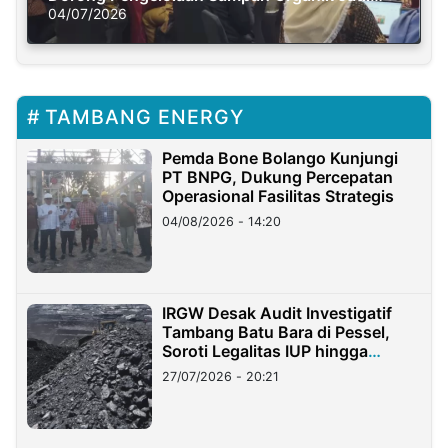
Solusi Krisis Iklim
04/07/2026
TAMBANG ENERGY
Pemda Bone Bolango Kunjungi
PT BNPG, Dukung Percepatan
Operasional Fasilitas Strategis
04/08/2026 - 14:20
IRGW Desak Audit Investigatif
Tambang Batu Bara di Pessel,
Soroti Legalitas IUP hingga
Stockpile
27/07/2026 - 20:21