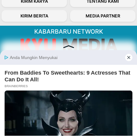
KIRIM KARYA
TENTANG KAMI
KIRIM BERITA
MEDIA PARTNER
KABARBARU NETWORK
About Our Kabarbaru.co
Kabarbaru.co menyajikan berita aktual dan
inspiratif dari sudut pandang berbaik sangka
serta terverifikasi dari sumber yang tepat.
Follow Kabarbaru