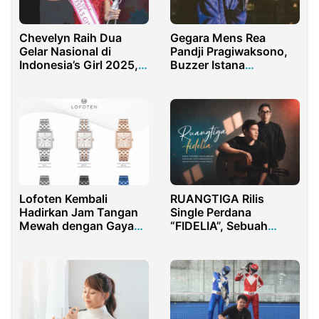
Chevelyn Raih Dua
Gegara Mens Rea
Gelar Nasional di
Pandji Pragiwaksono,
Indonesia’s Girl 2025,
Buzzer Istana
Suarakan Prestasi yang
Kebanjiran Job
Jarang Dilihat
RUANGTIGA Rilis
Lofoten Kembali
Single Perdana
Hadirkan Jam Tangan
“FIDELIA”, Sebuah
Mewah dengan Gaya
Kisah Tentang
Elegan dan Berkelas
Kehilangan, Harapan,
dan Keberanian