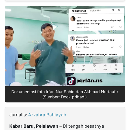
MULTIMEDIA
INDONESIA
Partner
Insight
Suara
Lens
Daily
Jalan
Idealita
Kita
Dinamikapost.com
Radar
Seedbacklink
NTB
Time
IDN
Jogja
Rakyat
News
Notice
Baru
Follow
Kabarbaru
Dokumentasi foto Irfan Nur Sahid dan Akhmad Nurtaufik
(Sumber: Dock pribadi).
Jurnalis:
Azzahra Bahiyyah
Kabar Baru, Pelalawan
– Di tengah pesatnya