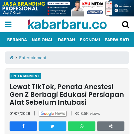
BERANDA
NASIONAL
DAERAH
EKONOMI
PARIWISATA
Informasi
KabarbaruTV
Kirim
Tentang
Entertainment
Iklan
Berita
Kami
ENTERTAINMENT
Berita
Lewat TikTok, Penata Anestesi
Nasional
International
Olahraga
Entertainment
Daerah
Pariwisata
Kuliner
Kolom
Gen Z Berbagi Edukasi Persiapan
Alat Sebelum Intubasi
Network
01/07/2026
|
|
3.5K
views
PT
TREETAN