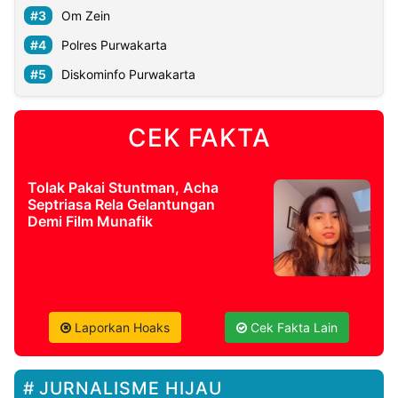
Om Zein
Polres Purwakarta
Diskominfo Purwakarta
CEK FAKTA
Tolak Pakai Stuntman, Acha
Septriasa Rela Gelantungan
Demi Film Munafik
Laporkan Hoaks
Cek Fakta Lain
JURNALISME HIJAU