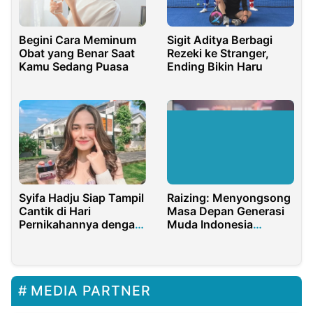
Begini Cara Meminum
Sigit Aditya Berbagi
Obat yang Benar Saat
Rezeki ke Stranger,
Kamu Sedang Puasa
Ending Bikin Haru
Syifa Hadju Siap Tampil
Raizing: Menyongsong
Cantik di Hari
Masa Depan Generasi
Pernikahannya dengan
Muda Indonesia
El Rumi
dengan Wajah dan
Semangat Baru
MEDIA PARTNER