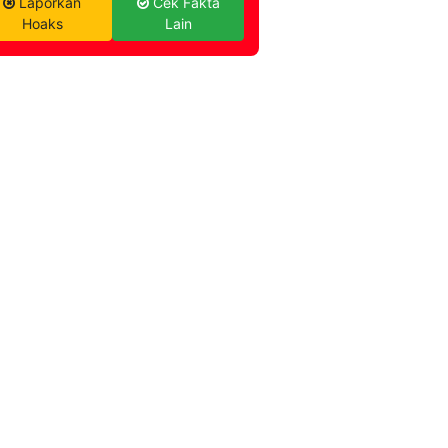
Laporkan
Cek Fakta
Hoaks
Lain