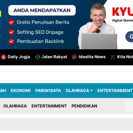
Daily Jogja
Jalan Rakyat
Idealita News
Kita No
RAH
EKONOMI
PARIWISATA
OLAHRAGA
ENTERTAINMENT
OLAHRAGA
ENTERTAINMENT
PENDIDIKAN