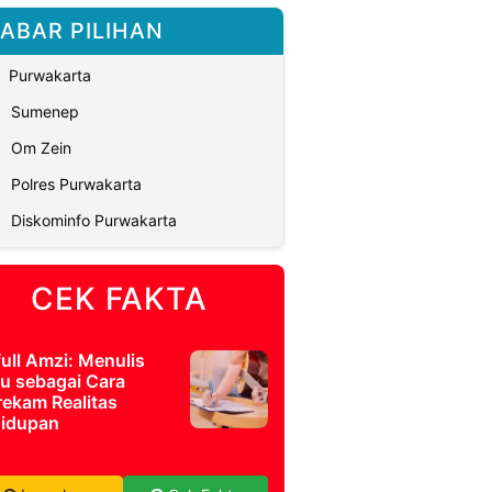
ABAR PILIHAN
Purwakarta
Sumenep
Om Zein
Polres Purwakarta
Diskominfo Purwakarta
CEK FAKTA
full Amzi: Menulis
u sebagai Cara
ekam Realitas
idupan