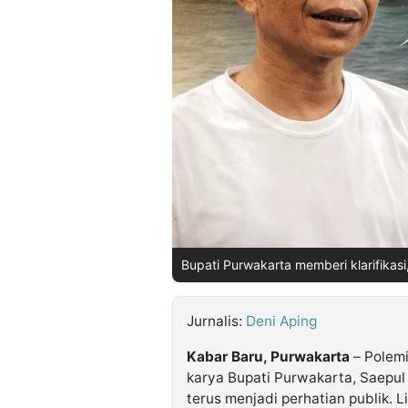
©
Kabarbaru.co
-
2026
PT.
Kabarbaru
Media
Holding
Bupati Purwakarta memberi klarifika
Jurnalis:
Deni Aping
Kabar Baru, Purwakarta
– Polemi
karya Bupati Purwakarta, Saepul 
terus menjadi perhatian publik. 