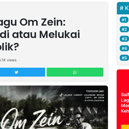
K
Lagu Om Zein:
adi atau Melukai
lik?
5.1K
views
Sai
Lag
Mer
Keh