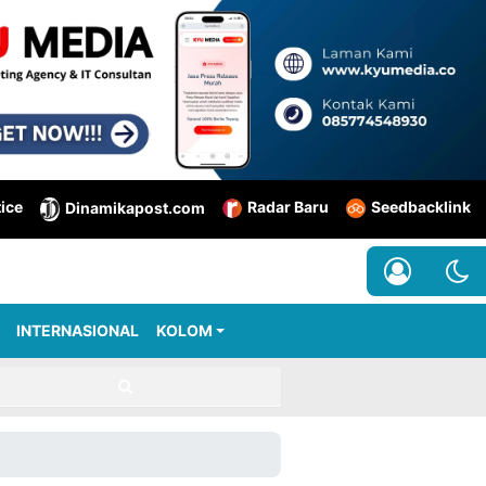
tice
Radar Baru
Seedbacklink
Dinamikapost.com
INTERNASIONAL
KOLOM