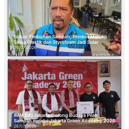
Solusi Timbunan Sampah, Pemkot Malang
Sulap Plastik dan Styrofoam Jadi Solar
30/07/2026
IMM DKI Jakarta Dorong Budaya Pilah
Sampah melalui Jakarta Green Academy 2026
28/07/2026