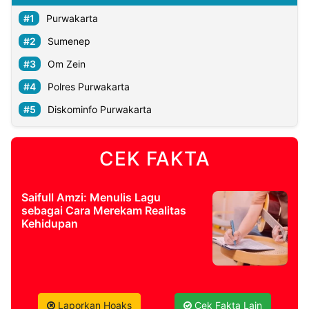
Purwakarta
Sumenep
Om Zein
Polres Purwakarta
Diskominfo Purwakarta
CEK FAKTA
Saifull Amzi: Menulis Lagu
sebagai Cara Merekam Realitas
Kehidupan
Laporkan Hoaks
Cek Fakta Lain