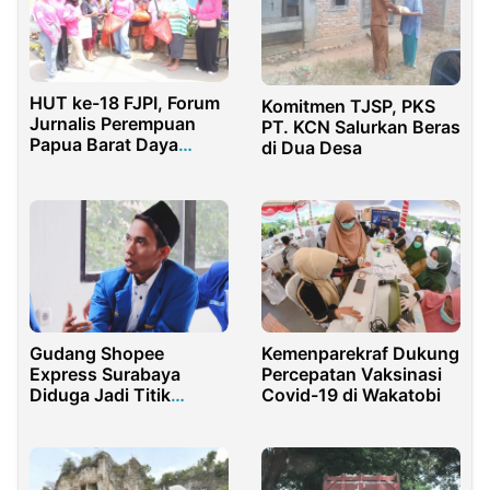
HUT ke-18 FJPI, Forum
Komitmen TJSP, PKS
Jurnalis Perempuan
PT. KCN Salurkan Beras
Papua Barat Daya
di Dua Desa
Berbagi Sembako
Kemenparekraf Dukung
Gudang Shopee
Percepatan Vaksinasi
Express Surabaya
Covid-19 di Wakatobi
Diduga Jadi Titik
Peredaran Rokok Ilegal,
DPRI Desak Tindakan
Tegas Bea Cukai