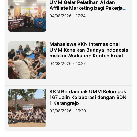
UMM Gelar Pelatihan AI dan
Affiliate Marketing bagi Pekerja
Migran Indonesia di Taiwan
04/08/2026 - 17:24
Mahasiswa KKN Internasional
UMM Kenalkan Budaya Indonesia
melalui Workshop Konten Kreatif
di Taiwan
04/08/2026 - 10:27
KKN Berdampak UMM Kelompok
167 Jalin Kolaborasi dengan SDN
1 Karangrejo
02/08/2026 - 19:20