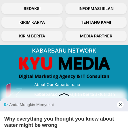
REDAKSI
INFORMASI IKLAN
KIRIM KARYA
TENTANG KAMI
KIRIM BERITA
MEDIA PARTNER
KABARBARU NETWORK
About Our Kabarbaru.co
Kabarbaru.co menyajikan berita aktual dan
inspiratif dari sudut pandang berbaik sangka
serta terverifikasi dari sumber yang tepat.
Follow Kabarbaru