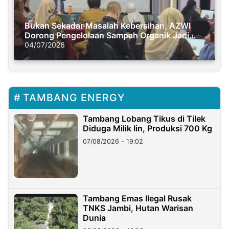
Bukan Sekadar Masalah Kebersihan, AZWI
Dorong Pengelolaan Sampah Organik Jadi
Solusi Krisis Iklim
04/07/2026
TAMBANG ENERGY
Tambang Lobang Tikus di Tilek
Diduga Milik Iin, Produksi 700 Kg
07/08/2026 - 19:02
Tambang Emas Ilegal Rusak
TNKS Jambi, Hutan Warisan
Dunia