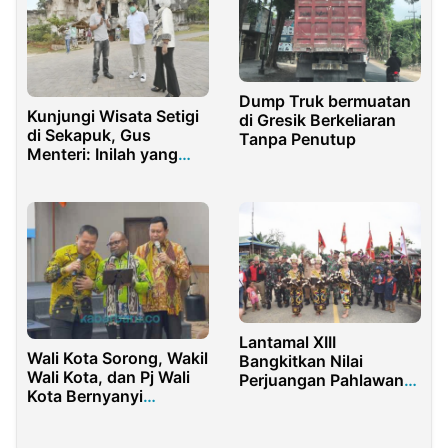
Dump Truk bermuatan
Kunjungi Wisata Setigi
di Gresik Berkeliaran
di Sekapuk, Gus
Tanpa Penutup
Menteri: Inilah yang
Saya Inginkan
Lantamal XIII
Wali Kota Sorong, Wakil
Bangkitkan Nilai
Wali Kota, dan Pj Wali
Perjuangan Pahlawan
Kota Bernyanyi
di HUT Marinir
Bersama Lagu
“Kemesraan” Dalam