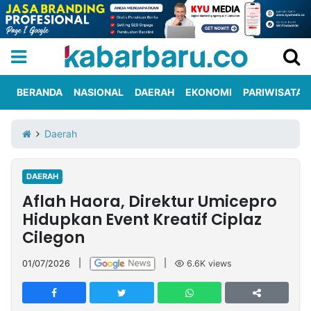
BERANDA
NASIONAL
DAERAH
EKONOMI
PARIWISATA
Informasi
KabarbaruTV
Kirim
Tentang
Daerah
Iklan
Berita
Kami
DAERAH
Berita
Aflah Haora, Direktur Umicepro
Nasional
International
Olahraga
Entertainment
Daerah
Pariwisata
Kuliner
Kolom
Hidupkan Event Kreatif Ciplaz
Cilegon
Network
01/07/2026
|
|
6.6K
views
PT
TREETAN