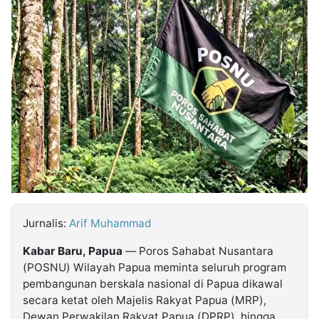
MULTIMEDIA
INDONESIA
Partner
Insight
Suara
Lens
Daily
Jalan
Idealita
Kita
Radar
Seedbacklink
NTB
Time
IDN
Jogja
Rakyat
News
Notice
Baru
Follow
Kabarbaru
Jurnalis:
Arif Muhammad
Kabar Baru, Papua
— Poros Sahabat Nusantara
(POSNU) Wilayah Papua meminta seluruh program
pembangunan berskala nasional di Papua dikawal
secara ketat oleh Majelis Rakyat Papua (MRP),
Dewan Perwakilan Rakyat Papua (DPRP), hingga