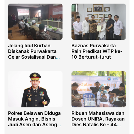
Dunia Digital
Jelang Idul Kurban
Baznas Purwakarta
Diskanak Purwakarta
Raih Predikat WTP ke-
Gelar Sosialisasi Dan
10 Berturut-turut
Pembinaan
Penyembelihan Hewan
Kurban
Ribuan Mahasiswa dan
Polres Belawan Diduga
Dosen UNIRA, Rayakan
Masuk Angin, Bisnis
Dies Natalis Ke – 44
Judi Asen dan Aseng
Dengan Kegiatan
Kayu Bikin Warga Minta