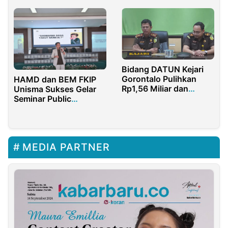
Positif
Polda Sumut Turun
Tangan
Bidang DATUN Kejari
Gorontalo Pulihkan
HAMD dan BEM FKIP
Rp1,56 Miliar dan
Unisma Sukses Gelar
Selamatkan Rp60 Miliar
Seminar Public
Sepanjang 2025
Speaking
MEDIA PARTNER