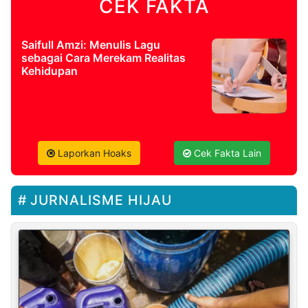
CEK FAKTA
Saifull Amzi: Menulis Lagu
sebagai Cara Merekam Realitas
Kehidupan
Laporkan Hoaks
Cek Fakta Lain
JURNALISME HIJAU