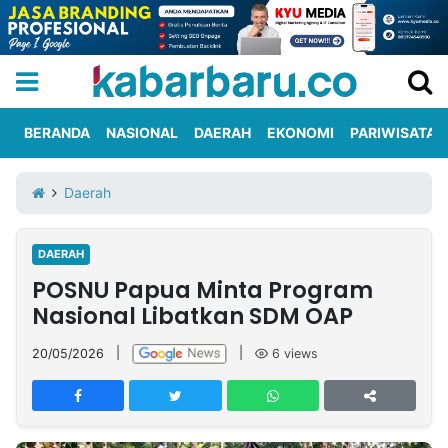
BERANDA
NASIONAL
DAERAH
EKONOMI
PARIWISATA
Informasi
KabarbaruTV
Kirim
Tentang
Daerah
Iklan
Berita
Kami
DAERAH
Berita
POSNU Papua Minta Program
Nasional
International
Olahraga
Entertainment
Daerah
Pariwisata
Kuliner
Kolom
Nasional Libatkan SDM OAP
20/05/2026
|
|
6
views
Network
PT
TREETAN