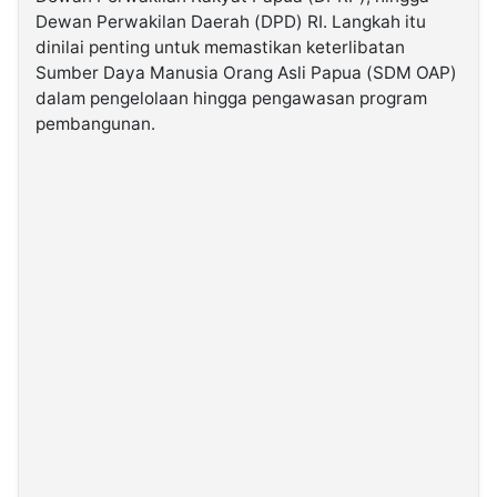
Dewan Perwakilan Daerah (DPD) RI. Langkah itu
dinilai penting untuk memastikan keterlibatan
©
Kabarbaru.co
Sumber Daya Manusia Orang Asli Papua (SDM OAP)
-
2026
dalam pengelolaan hingga pengawasan program
pembangunan.
PT.
Kabarbaru
Media
Holding