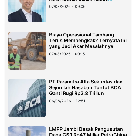
Hilangnya Dana Nasabah Rp2,58
07/08/2026 - 09:06
Miliar
Biaya Operasional Tambang
Terus Membengkak? Ternyata Ini
yang Jadi Akar Masalahnya
07/08/2026 - 00:15
PT Paramitra Alfa Sekuritas dan
Sejumlah Nasabah Tuntut BCA
Ganti Rugi Rp2,8 Triliun
06/08/2026 - 22:51
LMPP Jambi Desak Pengusutan
Dana CSR Rp47 Miliar PetroChina