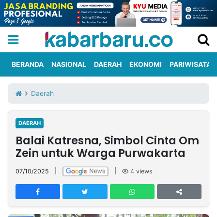
BERANDA
NASIONAL
DAERAH
EKONOMI
PARIWISATA
Informasi
KabarbaruTV
Kirim
Tentang
Daerah
Iklan
Berita
Kami
DAERAH
Berita
Balai Katresna, Simbol Cinta Om
Nasional
International
Olahraga
Entertainment
Daerah
Pariwisata
Kuliner
Kolom
Zein untuk Warga Purwakarta
07/10/2025
|
|
4
views
Network
PT
TREETAN