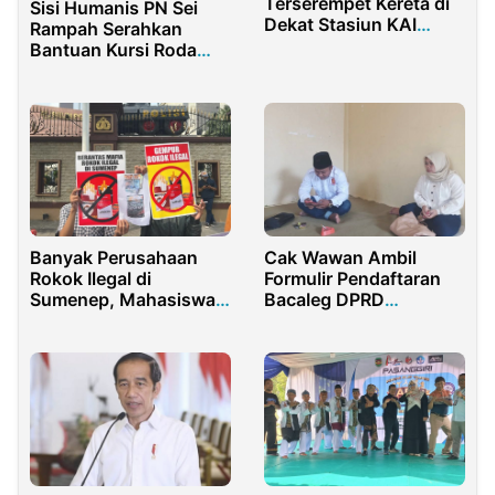
Terserempet Kereta di
Sisi Humanis PN Sei
Dekat Stasiun KAI
Rampah Serahkan
Purwakarta
Bantuan Kursi Roda
Kepada Lansia
Banyak Perusahaan
Cak Wawan Ambil
Rokok Ilegal di
Formulir Pendaftaran
Sumenep, Mahasiswa
Bacaleg DPRD
Lapor ke Bareskrim
Sumenep Bersama
Polri
Sang Istri