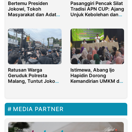
Bertemu Presiden
Pasanggiri Pencak Silat
Jokowi, Tokoh
Tradisi APN CUP: Ajang
Masyarakat dan Adat
Unjuk Kebolehan dan
Kaltim Dukung
Pelestarian Budaya
Pembangunan IKN
Indonesia
Ratusan Warga
Istimewa, Abang Ijo
Geruduk Polresta
Hapidin Dorong
Malang, Tuntut Jokowi
Kemandirian UMKM di
Diadili
Purwakarta
MEDIA PARTNER