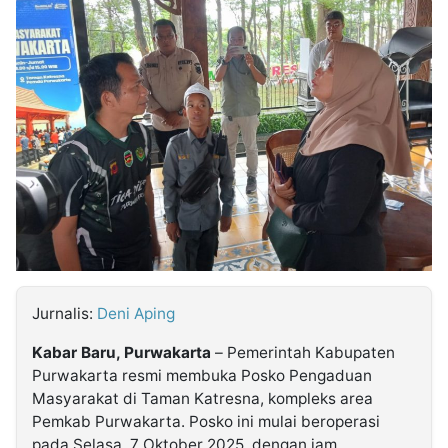
MULTIMEDIA
INDONESIA
Partner
Insight
Suara
Lens
Daily
Jalan
Idealita
Kita
Radar
Seedbacklink
NTB
Time
IDN
Jogja
Rakyat
News
Notice
Baru
Follow
Kabarbaru
Jurnalis:
Deni Aping
Kabar Baru, Purwakarta
– Pemerintah Kabupaten
Purwakarta resmi membuka Posko Pengaduan
Masyarakat di Taman Katresna, kompleks area
Pemkab Purwakarta. Posko ini mulai beroperasi
pada Selasa, 7 Oktober 2025, dengan jam