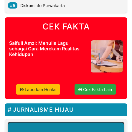
Diskominfo Purwakarta
CEK FAKTA
Saifull Amzi: Menulis Lagu
sebagai Cara Merekam Realitas
Kehidupan
Laporkan Hoaks
Cek Fakta Lain
JURNALISME HIJAU