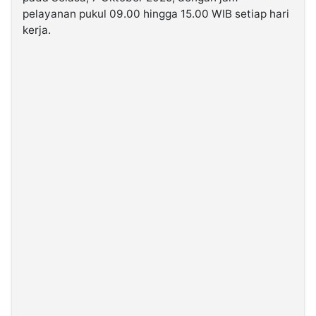
pelayanan pukul 09.00 hingga 15.00 WIB setiap hari
kerja.
©
Kabarbaru.co
-
2026
PT.
Kabarbaru
Media
Holding