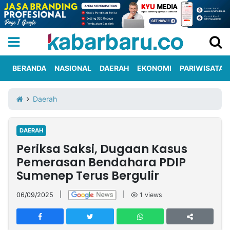
BERANDA
NASIONAL
DAERAH
EKONOMI
PARIWISATA
Informasi
KabarbaruTV
Kirim
Tentang
Daerah
Iklan
Berita
Kami
DAERAH
Berita
Periksa Saksi, Dugaan Kasus
Nasional
International
Olahraga
Entertainment
Daerah
Pariwisata
Kuliner
Kolom
Pemerasan Bendahara PDIP
Sumenep Terus Bergulir
Network
06/09/2025
|
|
1
views
PT
TREETAN