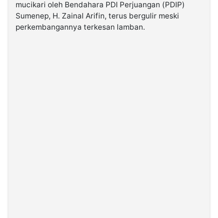
mucikari oleh Bendahara PDI Perjuangan (PDIP)
Sumenep, H. Zainal Arifin, terus bergulir meski
©
perkembangannya terkesan lamban.
Kabarbaru.co
-
2026
PT.
Kabarbaru
Media
Holding