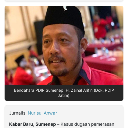
MULTIMEDIA
INDONESIA
Partner
Insight
Suara
Lens
Daily
Jalan
Idealita
Kita
Radar
Seedbacklink
NTB
Time
IDN
Jogja
Rakyat
News
Notice
Baru
Follow
Kabarbaru
Bendahara PDIP Sumenep, H. Zainal Arifin (Dok. PDIP
Jatim).
Jurnalis:
Nurisul Anwar
Kabar Baru, Sumenep
– Kasus dugaan pemerasan