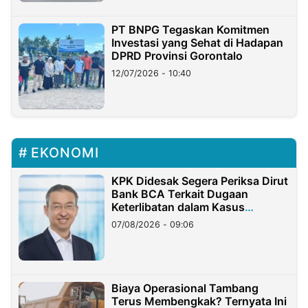
PT BNPG Tegaskan Komitmen
Investasi yang Sehat di Hadapan
DPRD Provinsi Gorontalo
12/07/2026 - 10:40
EKONOMI
KPK Didesak Segera Periksa Dirut
Bank BCA Terkait Dugaan
Keterlibatan dalam Kasus
Hilangnya Dana Nasabah Rp2,58
07/08/2026 - 09:06
Miliar
Biaya Operasional Tambang
Terus Membengkak? Ternyata Ini