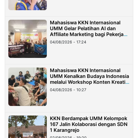
Mahasiswa KKN Internasional
UMM Gelar Pelatihan AI dan
Affiliate Marketing bagi Pekerja
Migran Indonesia di Taiwan
04/08/2026 - 17:24
Mahasiswa KKN Internasional
UMM Kenalkan Budaya Indonesia
melalui Workshop Konten Kreatif
di Taiwan
04/08/2026 - 10:27
KKN Berdampak UMM Kelompok
167 Jalin Kolaborasi dengan SDN
1 Karangrejo
02/08/2026 - 19:20