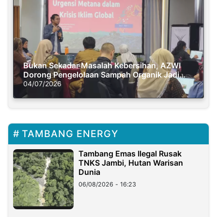
Bukan Sekadar Masalah Kebersihan, AZWI
Dorong Pengelolaan Sampah Organik Jadi
Solusi Krisis Iklim
04/07/2026
TAMBANG ENERGY
Tambang Emas Ilegal Rusak
TNKS Jambi, Hutan Warisan
Dunia
06/08/2026 - 16:23