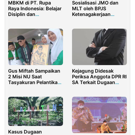
MBKM di PT. Rupa
Sosialisasi JMO dan
Raya Indonesia: Belajar
MLT oleh BPJS
Disiplin dan
Ketenagakerjaan
Profesionalisme dari
Purwakarta Disambut
Budaya Kerja Jepang
Antusias Pekerja PT
Eco Paper Indonesia
Gus Miftah Sampaikan
Kejagung Didesak
2 Misi NU Saat
Periksa Anggota DPR RI
Tasyakuran Pelantikan
SA Terkait Dugaan
Fatayat Sekadau
Mafia Titik Dapur SPPG
di Madura
Kasus Dugaan