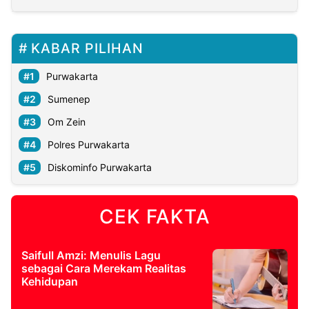
KABAR PILIHAN
Purwakarta
Sumenep
Om Zein
Polres Purwakarta
Diskominfo Purwakarta
CEK FAKTA
Saifull Amzi: Menulis Lagu
sebagai Cara Merekam Realitas
Kehidupan