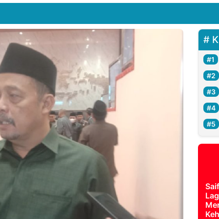
K
Sai
Lag
Mer
Keh