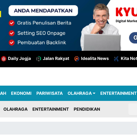
Daily Jogja
Jalan Rakyat
Idealita News
Kita No
RAH
EKONOMI
PARIWISATA
OLAHRAGA
ENTERTAINMENT
OLAHRAGA
ENTERTAINMENT
PENDIDIKAN