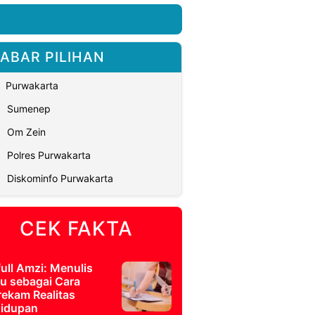
ABAR PILIHAN
Purwakarta
Sumenep
Om Zein
Polres Purwakarta
Diskominfo Purwakarta
CEK FAKTA
full Amzi: Menulis
u sebagai Cara
ekam Realitas
idupan