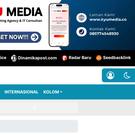
tice
Radar Baru
Seedbacklink
Dinamikapost.com
INTERNASIONAL
KOLOM