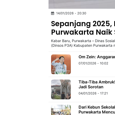
14/01/2026 - 20:30
©
Kabarbaru.co
Sepanjang 2025, 
-
2026
Purwakarta Naik 
Kabar Baru, Purwakarta – Dinas Sos
PT.
Kabarbaru
(Dinsos P3A) Kabupaten Purwakarta 
Media
Holding
Om Zein: Anggara
07/01/2026 - 10:02
Tiba-Tiba Ambruk
Jadi Sorotan
04/01/2026 - 17:21
Dari Kebun Sekolah
Purwakarta Mencur