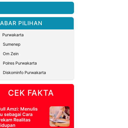
ABAR PILIHAN
Purwakarta
Sumenep
Om Zein
Polres Purwakarta
Diskominfo Purwakarta
CEK FAKTA
full Amzi: Menulis
u sebagai Cara
ekam Realitas
idupan