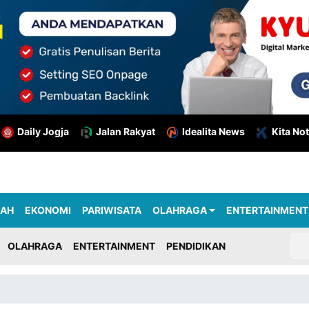
Daily Jogja
Jalan Rakyat
Idealita News
Kita Not
RAH
EKONOMI
PARIWISATA
OLAHRAGA
ENTERTAINMENT
OLAHRAGA
ENTERTAINMENT
PENDIDIKAN