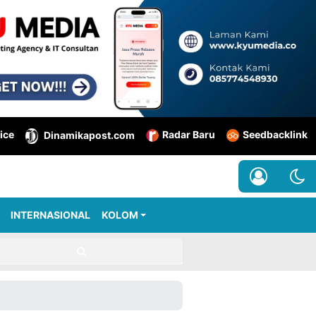
ice
Radar Baru
Seedbacklink
Dinamikapost.com
INTERNASIONAL
KOLOM