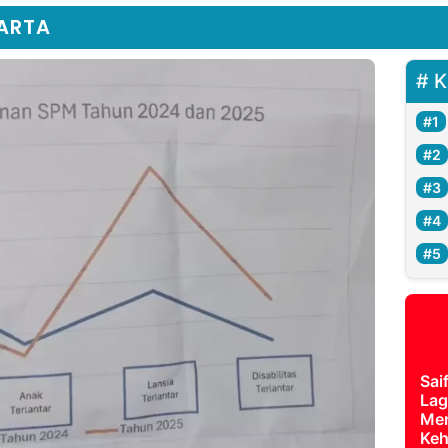
ARTA
K
Sai
Lag
Mer
Keh