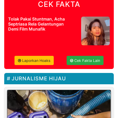
CEK FAKTA
Tolak Pakai Stuntman, Acha
Septriasa Rela Gelantungan
Demi Film Munafik
Laporkan Hoaks
Cek Fakta Lain
JURNALISME HIJAU