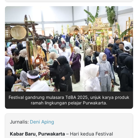
MULTIMEDIA
INDONESIA
Partner
Insight
Suara
Lens
Daily
Jalan
Idealita
Kita
Dinamikapost.com
Radar
Seedbacklink
NTB
Time
IDN
Jogja
Rakyat
News
Notice
Baru
Follow
Kabarbaru
Festival gandrung mulasara TdBA 2025, unjuk karya produk
ramah lingkungan pelajar Purwakarta.
Jurnalis:
Deni Aping
Kabar Baru, Purwakarta
– Hari kedua Festival