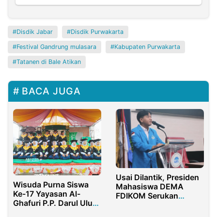
Disdik Jabar
Disdik Purwakarta
Festival Gandrung mulasara
Kabupaten Purwakarta
Tatanen di Bale Atikan
BACA JUGA
Usai Dilantik, Presiden
Wisuda Purna Siswa
Mahasiswa DEMA
Ke-17 Yayasan Al-
FDIKOM Serukan
Ghafuri P.P. Darul Ulum
Transformasi Gerakan
III : Mencetak Generasi
Organisasi