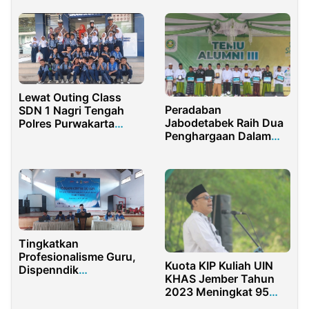
Berakhlakul Karimah
Kemahasiswaan
Lewat Outing Class
Peradaban
SDN 1 Nagri Tengah
Jabodetabek Raih Dua
Polres Purwakarta
Penghargaan Dalam
Kenalkan Tupoksi Polri
Ajang Peradaban
Award 2022
Tingkatkan
Profesionalisme Guru,
Kuota KIP Kuliah UIN
Dispenndik
KHAS Jember Tahun
Banyuwangi Gelar
2023 Meningkat 95
Acara Peningkatan
Persen Dibanding