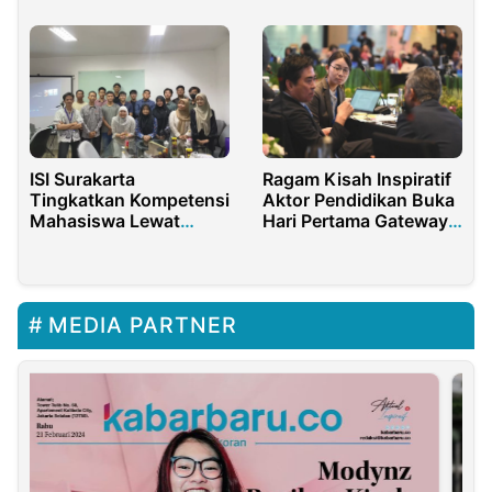
Profesionalisme Guru
Tahun ini
Agama 2025
ISI Surakarta
Ragam Kisah Inspiratif
Tingkatkan Kompetensi
Aktor Pendidikan Buka
Mahasiswa Lewat
Hari Pertama Gateways
Program KKP Industri
Study Visit
Kreatif
MEDIA PARTNER