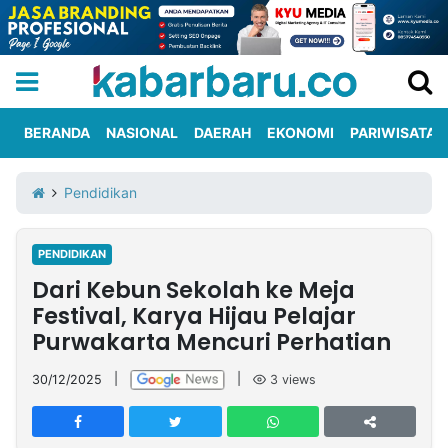
BERANDA
NASIONAL
DAERAH
EKONOMI
PARIWISATA
Informasi
KabarbaruTV
Kirim
Tentang
Pendidikan
Iklan
Berita
Kami
PENDIDIKAN
Berita
Dari Kebun Sekolah ke Meja
Nasional
International
Olahraga
Entertainment
Daerah
Pariwisata
Kuliner
Kolom
Festival, Karya Hijau Pelajar
Purwakarta Mencuri Perhatian
Network
30/12/2025
|
|
3
views
PT
TREETAN