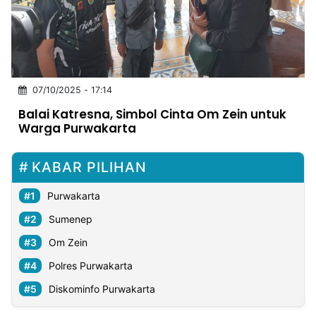
MULTIMEDIA
INDONESIA
Partner
07/10/2025 - 17:14
Insight
Suara
Lens
Daily
Jalan
Idealita
Kita
Dinamikapost.com
Radar
Seedbacklink
Balai Katresna, Simbol Cinta Om Zein untuk
NTB
Time
IDN
Jogja
Rakyat
News
Notice
Baru
Warga Purwakarta
Follow
Kabarbaru
KABAR PILIHAN
Purwakarta
Sumenep
Om Zein
Polres Purwakarta
Diskominfo Purwakarta