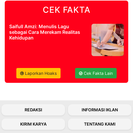
CEK FAKTA
©
Kabarbaru.co
-
2026
Saifull Amzi: Menulis Lagu
sebagai Cara Merekam Realitas
Kehidupan
PT.
Kabarbaru
Media
Holding
Laporkan Hoaks
Cek Fakta Lain
REDAKSI
INFORMASI IKLAN
KIRIM KARYA
TENTANG KAMI