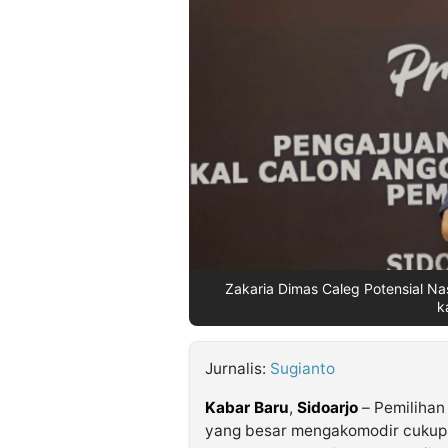
©
Kabarbaru.co
-
2026
PT.
Kabarbaru
Media
Holding
Zakaria Dimas Caleg Potensial Na
k
Jurnalis:
Sugianto
Kabar Baru
,
Sidoarjo
– Pemilihan
yang besar mengakomodir cukup 