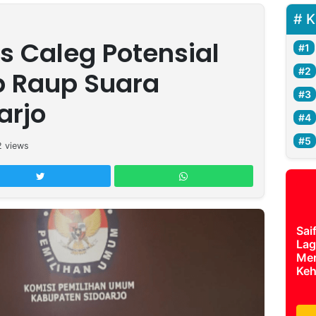
K
s Caleg Potensial
p Raup Suara
arjo
2
views
Sai
Lag
Mer
Keh