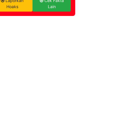
Laporkan
Cek Fakta
Hoaks
Lain