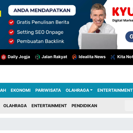
Daily Jogja
Jalan Rakyat
Idealita News
Kita No
RAH
EKONOMI
PARIWISATA
OLAHRAGA
ENTERTAINMENT
OLAHRAGA
ENTERTAINMENT
PENDIDIKAN