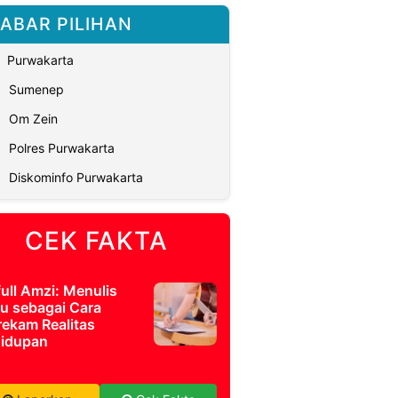
ABAR PILIHAN
Purwakarta
Sumenep
Om Zein
Polres Purwakarta
Diskominfo Purwakarta
CEK FAKTA
full Amzi: Menulis
u sebagai Cara
ekam Realitas
idupan