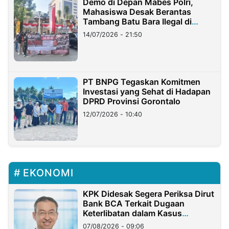
Demo di Depan Mabes Polri,
Mahasiswa Desak Berantas
Tambang Batu Bara Ilegal di
Lampung
14/07/2026 - 21:50
PT BNPG Tegaskan Komitmen
Investasi yang Sehat di Hadapan
DPRD Provinsi Gorontalo
12/07/2026 - 10:40
EKONOMI
KPK Didesak Segera Periksa Dirut
Bank BCA Terkait Dugaan
Keterlibatan dalam Kasus
Hilangnya Dana Nasabah Rp2,58
07/08/2026 - 09:06