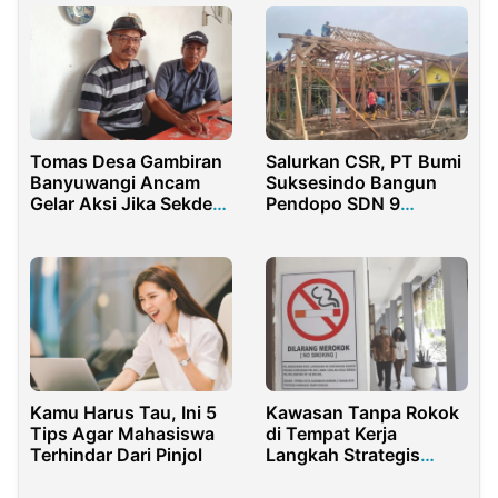
Tomas Desa Gambiran
Salurkan CSR, PT Bumi
Banyuwangi Ancam
Suksesindo Bangun
Gelar Aksi Jika Sekdes
Pendopo SDN 9
Tidak Segera
Sumberagung
Tinggalkan Kantor
Banyuwangi
Kamu Harus Tau, Ini 5
Kawasan Tanpa Rokok
Tips Agar Mahasiswa
di Tempat Kerja
Terhindar Dari Pinjol
Langkah Strategis
Pelindungan Kesehatan
Pekerja