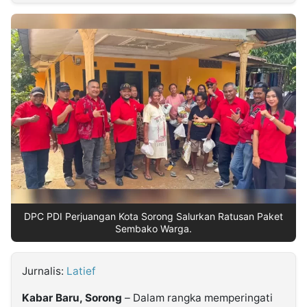
MULTIMEDIA
INDONESIA
Partner
Insight
Suara
Lens
Daily
Jalan
Idealita
Kita
Radar
Seedbacklink
NTB
Time
IDN
Jogja
Rakyat
News
Notice
Baru
Follow
Kabarbaru
DPC PDI Perjuangan Kota Sorong Salurkan Ratusan Paket
Sembako Warga.
Jurnalis:
Latief
Kabar Baru, Sorong
– Dalam rangka memperingati