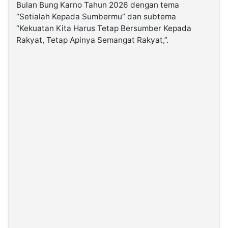
Bulan Bung Karno Tahun 2026 dengan tema
“Setialah Kepada Sumbermu”
dan subtema
©
“Kekuatan Kita Harus Tetap Bersumber Kepada
Kabarbaru.co
-
Rakyat, Tetap Apinya Semangat Rakyat,”.
2026
PT.
Kabarbaru
Media
Holding