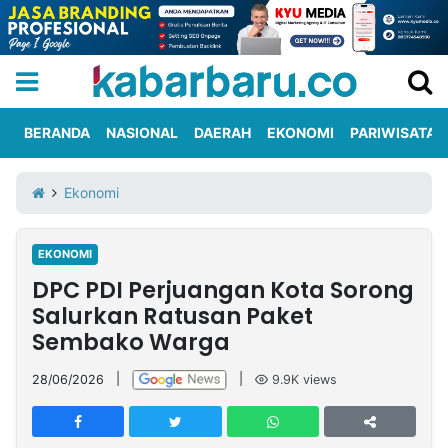
BERANDA
NASIONAL
DAERAH
EKONOMI
PARIWISATA
Informasi
KabarbaruTV
Kirim
Tentang
Ekonomi
Iklan
Berita
Kami
EKONOMI
Berita
DPC PDI Perjuangan Kota Sorong
Nasional
International
Olahraga
Entertainment
Daerah
Pariwisata
Kuliner
Kolom
Salurkan Ratusan Paket
Sembako Warga
Network
28/06/2026
|
|
9.9K
views
PT
TREETAN