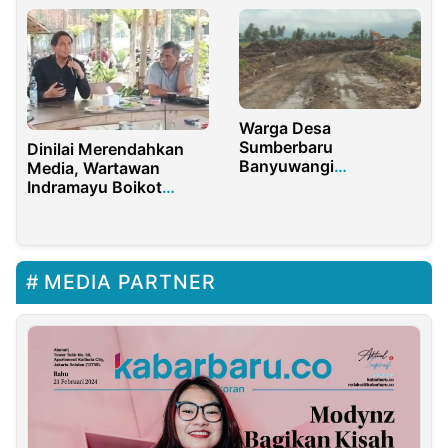
Warga Desa
Sumberbaru
Dinilai Merendahkan
Banyuwangi
Media, Wartawan
Pertanyakan
Indramayu Boikot
Pembuatan Jalan Baru
Pemberitaan Cabup
di Dusun Umbulrejo
Lucky Hakim
MEDIA PARTNER