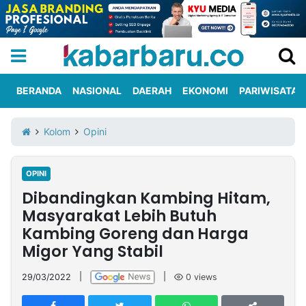
BERANDA
NASIONAL
DAERAH
EKONOMI
PARIWISATA
Informasi
KabarbaruTV
Kirim
Tentang
Kolom
Opini
Iklan
Berita
Kami
OPINI
Berita
Dibandingkan Kambing Hitam,
Nasional
International
Olahraga
Entertainment
Daerah
Pariwisata
Kuliner
Kolom
Masyarakat Lebih Butuh
Kambing Goreng dan Harga
Migor Yang Stabil
Network
29/03/2022
|
|
0
views
PT
TREETAN