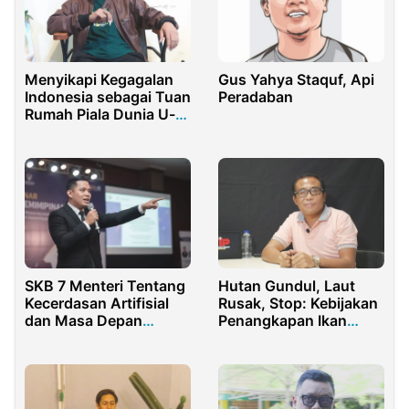
Menyikapi Kegagalan
Gus Yahya Staquf, Api
Indonesia sebagai Tuan
Peradaban
Rumah Piala Dunia U-
20 2023
SKB 7 Menteri Tentang
Hutan Gundul, Laut
Kecerdasan Artifisial
Rusak, Stop: Kebijakan
dan Masa Depan
Penangkapan Ikan
Pendidikan di
Terukur dan Program
Persimpangan Tradisi
Shrimp Estate
Keilmuan Islam