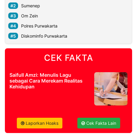
Sumenep
Om Zein
Polres Purwakarta
Diskominfo Purwakarta
CEK FAKTA
Saifull Amzi: Menulis Lagu
sebagai Cara Merekam Realitas
Kehidupan
Laporkan Hoaks
Cek Fakta Lain