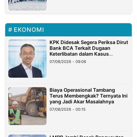
EKONOMI
KPK Didesak Segera Periksa Dirut
Bank BCA Terkait Dugaan
Keterlibatan dalam Kasus
Hilangnya Dana Nasabah Rp2,58
07/08/2026 - 09:06
Miliar
Biaya Operasional Tambang
Terus Membengkak? Ternyata Ini
yang Jadi Akar Masalahnya
07/08/2026 - 00:15