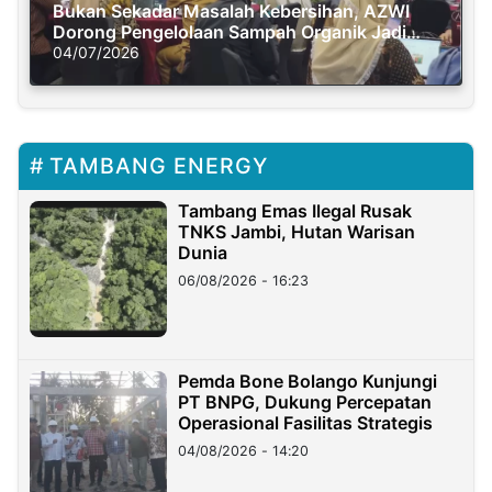
Bukan Sekadar Masalah Kebersihan, AZWI
Dorong Pengelolaan Sampah Organik Jadi
Solusi Krisis Iklim
04/07/2026
TAMBANG ENERGY
Tambang Emas Ilegal Rusak
TNKS Jambi, Hutan Warisan
Dunia
06/08/2026 - 16:23
Pemda Bone Bolango Kunjungi
PT BNPG, Dukung Percepatan
Operasional Fasilitas Strategis
04/08/2026 - 14:20