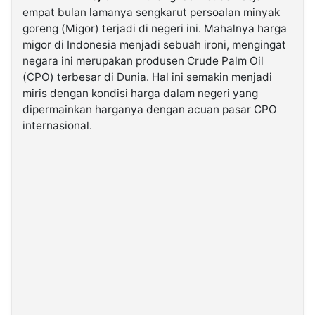
empat bulan lamanya sengkarut persoalan minyak
goreng (Migor) terjadi di negeri ini. Mahalnya harga
©
migor di Indonesia menjadi sebuah ironi, mengingat
Kabarbaru.co
-
negara ini merupakan produsen Crude Palm Oil
2026
(CPO) terbesar di Dunia. Hal ini semakin menjadi
miris dengan kondisi harga dalam negeri yang
PT.
dipermainkan harganya dengan acuan pasar CPO
Kabarbaru
Media
internasional.
Holding