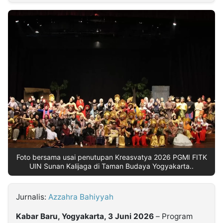
MULTIMEDIA
INDONESIA
Partner
Insight
Suara
Lens
Daily
Jalan
Idealita
Kita
Dinamikapost.com
Radar
Seedbacklink
NTB
Time
IDN
Jogja
Rakyat
News
Notice
Baru
Follow
Kabarbaru
Foto bersama usai penutupan Kreasvatya 2026 PGMI FITK
UIN Sunan Kalijaga di Taman Budaya Yogyakarta..
Jurnalis:
Azzahra Bahiyyah
Kabar Baru, Yogyakarta, 3 Juni 2026
– Program