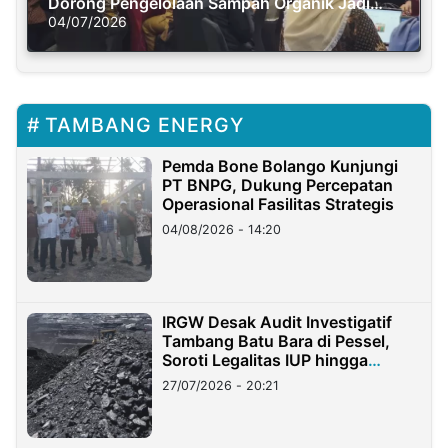
Dorong Pengelolaan Sampah Organik Jadi
Solusi Krisis Iklim
04/07/2026
TAMBANG ENERGY
Pemda Bone Bolango Kunjungi
PT BNPG, Dukung Percepatan
Operasional Fasilitas Strategis
04/08/2026 - 14:20
IRGW Desak Audit Investigatif
Tambang Batu Bara di Pessel,
Soroti Legalitas IUP hingga
Stockpile
27/07/2026 - 20:21