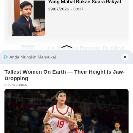
Yang Mahal Bukan Suara Rakyat
29/07/2026 - 00:37
Haji Her Mirip Prabowo, Rejekinya
Melimpah dan Dikagumi Banyak
Orang, Tapi Sering Blunder!
27/07/2026 - 05:05
Sister City: Peluang Besar, tetapi
Implementasinya Masih Menjadi
Tantangan
23/07/2026 - 20:08