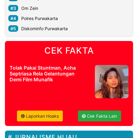
Om Zein
Polres Purwakarta
Diskominfo Purwakarta
CEK FAKTA
Tolak Pakai Stuntman, Acha
Septriasa Rela Gelantungan
Demi Film Munafik
Laporkan Hoaks
Cek Fakta Lain
JURNALISME HIJAU