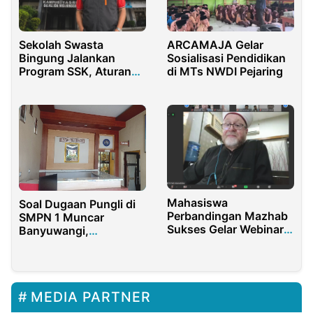
Sekolah Swasta
ARCAMAJA Gelar
Bingung Jalankan
Sosialisasi Pendidikan
Program SSK, Aturan
di MTs NWDI Pejaring
Teknis Masih Abu-Abu
Mahasiswa
Soal Dugaan Pungli di
Perbandingan Mazhab
SMPN 1 Muncar
Sukses Gelar Webinar
Banyuwangi,
Internasional Bersama
Walimurid: Sumbangan
Syeikh Fadhi
Kok Ditentukan
Alamuddin Al Asy’ari
Nominal dan Batas
Waktunya
MEDIA PARTNER