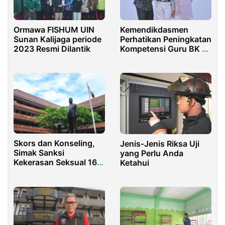
Ormawa FISHUM UIN
Kemendikdasmen
Sunan Kalijaga periode
Perhatikan Peningkatan
2023 Resmi Dilantik
Kompetensi Guru BK di
RI
Skors dan Konseling,
Jenis-Jenis Riksa Uji
Simak Sanksi
yang Perlu Anda
Kekerasan Seksual 16
Ketahui
Mahasiswa Fakultas
Hukum Universitas
Indonesia