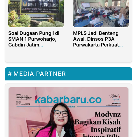
Soal Dugaan Pungli di
MPLS Jadi Benteng
SMAN 1 Purwoharjo,
Awal, Dinsos P3A
Cabdin Jatim
Purwakarta Perkuat
Banyuwangi Sebut
Edukasi Anti Bullying
Akan Cek Dulu
dan NAPZA
MEDIA PARTNER