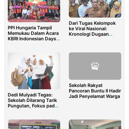
Dari Tugas Kelompok
PPI Hungaria Tampil
ke Viral Nasional:
Memukau Dalam Acara
Kronologi Dugaan
KBRI Indonesian Days
Perundungan Guru di
di Budapest
Purwakarta
Sekolah Rakyat
Pancoran Buntu II Hadir
Dedi Mulyadi Tegas:
Jadi Penyelamat Warga
Sekolah Dilarang Tarik
Pungutan, Fokus pada
Pendidikan Gratis!