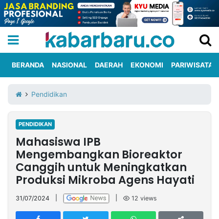
BERANDA
NASIONAL
DAERAH
EKONOMI
PARIWISATA
Informasi
KabarbaruTV
Kirim
Tentang
Pendidikan
Iklan
Berita
Kami
PENDIDIKAN
Berita
Mahasiswa IPB
Nasional
International
Olahraga
Entertainment
Daerah
Pariwisata
Kuliner
Kolom
Mengembangkan Bioreaktor
Canggih untuk Meningkatkan
Produksi Mikroba Agens Hayati
Network
31/07/2024
|
|
12
views
PT
TREETAN