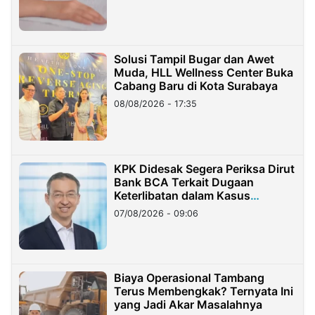
Solusi Tampil Bugar dan Awet
Muda, HLL Wellness Center Buka
Cabang Baru di Kota Surabaya
08/08/2026 - 17:35
KPK Didesak Segera Periksa Dirut
Bank BCA Terkait Dugaan
Keterlibatan dalam Kasus
Hilangnya Dana Nasabah Rp2,58
07/08/2026 - 09:06
Miliar
Biaya Operasional Tambang
Terus Membengkak? Ternyata Ini
yang Jadi Akar Masalahnya