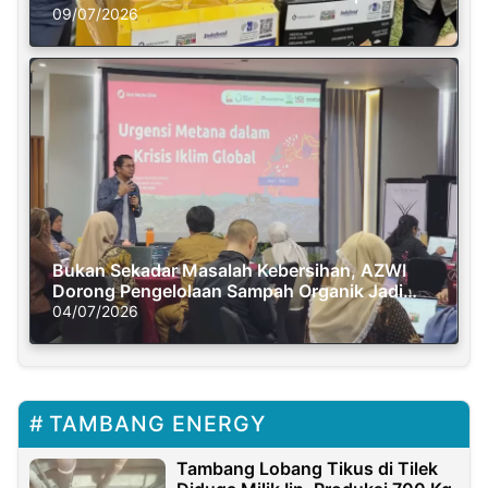
Semasa Piknik
09/07/2026
Bukan Sekadar Masalah Kebersihan, AZWI
Dorong Pengelolaan Sampah Organik Jadi
Solusi Krisis Iklim
04/07/2026
TAMBANG ENERGY
Tambang Lobang Tikus di Tilek