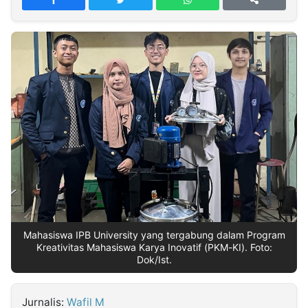
MULTIMEDIA
INDONESIA
Partner
Insight
Suara
Lens
Daily
Jalan
Idealita
Kita
Dinamikapost.com
Radar
Seedbacklink
NTB
Time
IDN
Jogja
Rakyat
News
Notice
Baru
Follow
Kabarbaru
Mahasiswa IPB University yang tergabung dalam Program
Kreativitas Mahasiswa Karya Inovatif (PKM-KI). Foto:
Dok/Ist.
Jurnalis:
Wafil M